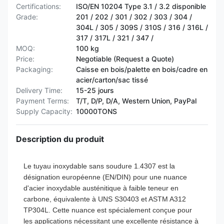
Certifications:
ISO/EN 10204 Type 3.1 / 3.2 disponible
Grade:
201 / 202 / 301 / 302 / 303 / 304 /
304L / 305 / 309S / 310S / 316 / 316L /
317 / 317L / 321 / 347 /
MOQ:
100 kg
Price:
Negotiable (Request a Quote)
Packaging:
Caisse en bois/palette en bois/cadre en
acier/carton/sac tissé
Delivery Time:
15-25 jours
Payment Terms:
T/T, D/P, D/A, Western Union, PayPal
Supply Capacity:
10000TONS
Description du produit
Le tuyau inoxydable sans soudure 1.4307 est la
désignation européenne (EN/DIN) pour une nuance
d'acier inoxydable austénitique à faible teneur en
carbone, équivalente à UNS S30403 et ASTM A312
TP304L. Cette nuance est spécialement conçue pour
les applications nécessitant une excellente résistance à