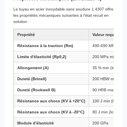
Le tuyau en acier inoxydable sans soudure 1.4307 offre
les propriétés mécaniques suivantes à l'état recuit en
solution :
Propriété
Valeur requise
Résistance à la traction (Rm)
490-690 MPa
Limite d'élasticité (Rp0,2)
200 MPa min.
Allongement (A)
35 % min (longitudi
Dureté (Brinell)
200 HBW maximu
Dureté (Rockwell B)
90 HRB maximum
Résistance aux chocs (KV à +20°C)
100 J min (longitud
Résistance aux chocs (KV à -20°C)
80 J min (longitudin
Module d'élasticité
200 GPa