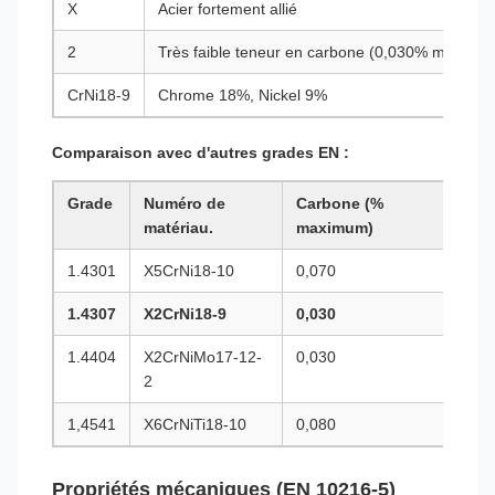
X
Acier fortement allié
2
Très faible teneur en carbone (0,030% max)
CrNi18-9
Chrome 18%, Nickel 9%
Comparaison avec d'autres grades EN :
Grade
Numéro de
Carbone (%
Cara
matériau.
maximum)
1.4301
X5CrNi18-10
0,070
Norm
1.4307
X2CrNi18-9
0,030
304L
1.4404
X2CrNiMo17-12-
0,030
Faib
2
Mo (
1,4541
X6CrNiTi18-10
0,080
Titan
Propriétés mécaniques (EN 10216-5)