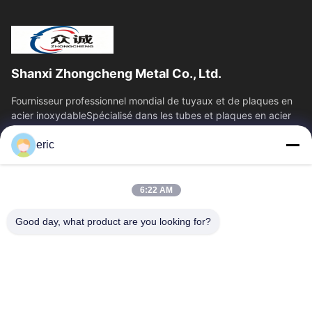
Shanxi Zhongcheng Metal Co., Ltd.
Fournisseur professionnel mondial de tuyaux et de plaques en
acier inoxydableSpécialisé dans les tubes et plaques en acier
inoxydable, offrant une...
eric
Liens Rapides
Aperçu
Produits
6:22 AM
A Propos De Nous
Visite D'usine
Contrôle De La Qualité
Contact
Good day, what product are you looking for?
Nouvelles
Tous Les Cas
Blog
Contactez-Nous
Yin-86-13309215766