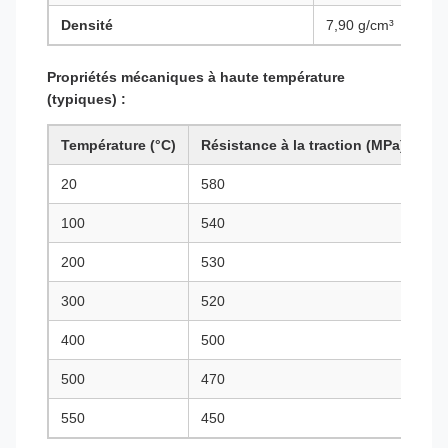
Densité
7,90 g/cm³
Propriétés mécaniques à haute température
(typiques) :
Température (°C)
Résistance à la traction (MPa)
Li
20
580
25
100
540
20
200
530
18
300
520
17
400
500
16
500
470
15
550
450
14