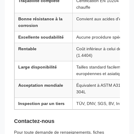
Traçabilité complète
Certification EN 10204 Type 3
chauffe
Bonne résistance à la
Convient aux acides d'eau dou
corrosion
Excellente soudabilité
Aucune procédure spéciale ni 
Rentable
Coût inférieur à celui des nu
(1.4404)
Large disponibilité
Tailles standard facilement di
européennes et asiatiques
Acceptation mondiale
Équivalent à ASTM A312 TP3
304L
Inspection par un tiers
TÜV, DNV, SGS, BV, Intertek d
Contactez-nous
Pour toute demande de renseignements, fiches