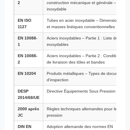
2
construction mécanique et générale – Partie 2
inoxydable
EN ISO
Tubes en acier inoxydable – Dimensions, tol
1127
et masses linéiques conventionnelles
EN 10088-
Aciers inoxydables – Partie 1 : Liste des acie
1
inoxydables
EN 10088-
Aciers inoxydables – Partie 2 : Conditions te
2
de livraison des tôles et bandes
EN 10204
Produits métalliques – Types de documents
d'inspection
DESP
Directive Équipements Sous Pression
2014/68/UE
2000 après
Règles techniques allemandes pour les appar
JC
pression
DIN EN
Adoption allemande des normes EN