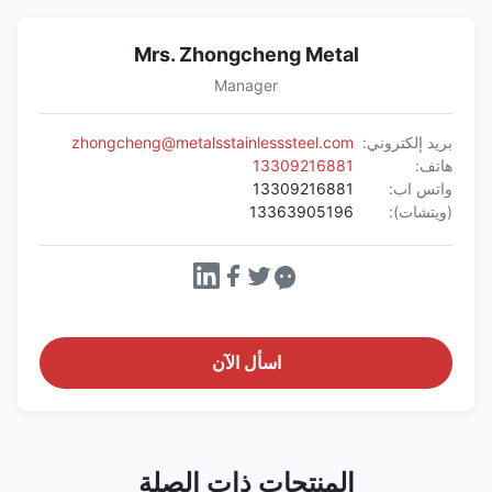
Mrs. Zhongcheng Metal
Manager
بريد إلكتروني:
zhongcheng@metalsstainlesssteel.com
هاتف:
13309216881
واتس اب:
13309216881
(ويتشات):
13363905196
اسأل الآن
المنتجات ذات الصلة