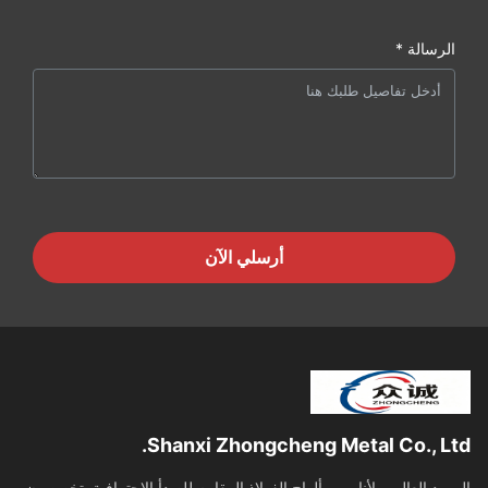
الرسالة *
أرسلي الآن
Shanxi Zhongcheng Metal Co., Ltd.
المورد العالمي لأنابيب وألواح الفولاذ المقاوم للصدأ الاحترافيةمتخصصون