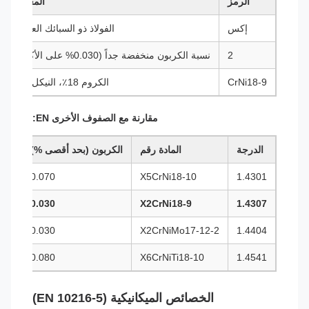
الرمز
المعنى
إكس
الفولاذ ذو السبائك العالية
2
نسبة الكربون منخفضة جداً (0.030% على الأكثر)
CrNi18-9
الكروم 18٪، النيكل 9٪
مقارنة مع الصفوف الأخرى EN:
الدرجة
المادة رقم
الكربون (بحد أقصى %)
0.070
X5CrNi18-10
1.4301
0.030
X2CrNi18-9
1.4307
1.4404
X2CrNiMo17-12-2
0.030
انخفا
0.080
X6CrNiTi18-10
1.4541
الخصائص الميكانيكية (EN 10216-5)