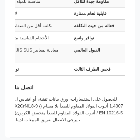
مقاومة جيدة للتآكل
مناسبة للمياه العذبة 
قابلية لحام ممتازة
لا حاجة إ
فعالة من حيث التكلفة
تكلفة أقل من الصفات التي تحتوي 
توافر واسع
الأحجام القياسية متوفرة بس
القبول العالمي
معادلة لمعايير S SUS
فحص الطرف الثالث
توفير TÜV و DNV و SGS و BV و Intertek
اتصل بنا
للحصول على استفسارات، ورق بيانات تقنية، أو اقتباس ل
1.4307 أنبوب الفولاذ المقاوم للصدأ بلا مسام (X2CrNi18-9 /
EN 10216-5 / أنبوب الفولاذ المقاوم للصدأ منخفض الكربون)
، يرجى الاتصال بفريق المبيعات لدينا.