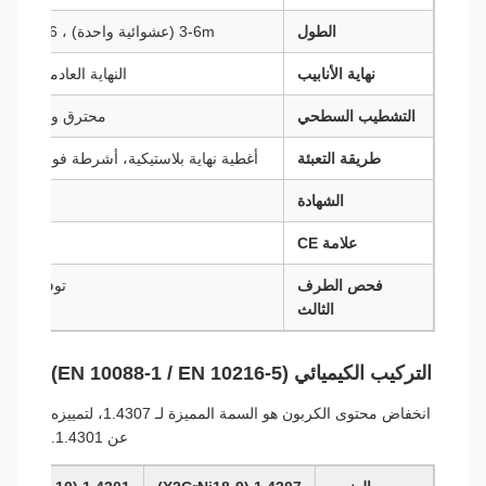
الطول
3-6m (عشوائية واحدة) ، 6-12m (عشوائية مزدوجة) ، أو قطع دقيق
نهاية الأنابيب
النهاية العادمة (PE) ، النهاية المزدوجة (BE) ، الخيوط
التشطيب السطحي
محترق ومحترق (1E) ، محترق لامع (2R) ، مطلي
طريقة التعبئة
أغطية نهاية بلاستيكية، أشرطة فولاذية، ت
الشهادة
علامة CE
فحص الطرف
توفير TÜV و DNV و SGS و BV و Intertek
الثالث
التركيب الكيميائي (EN 10088-1 / EN 10216-5)
انخفاض محتوى الكربون هو السمة المميزة لـ 1.4307، لتمييزه
عن 1.4301.