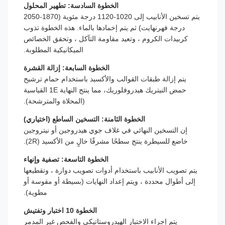
الخطوة السادسة: تطهير المحلول
يتم تسخين الأنابيب إلى 1020-1120 درجة مئوية (1870-2050
درجة فهرنهايت) ثم يتم إخمادها بالماء. هذه الخطوة تذوب
كربيدات الكروم ، وتعيد مقاومة التآكل ، وتحقق الخصائص
الميكانيكية المطلوبة.
الخطوة السابعة: إزالة القشرة
يتم إزالة طبقات القوالب والأكسيد باستخدام حمام ترشيح
حمض النيتريك هيدروفلوريك، مما ينتج النهاية 1E القياسية
(المحلاة والمترشحة).
الخطوة الثامنة: التسخين الساطع (اختياري)
إن التسخين النهائي في غلاف جوي هيدروجين أو نيتروجين
خاضع للسيطرة ينتج سطحًا مشرقًا خالٍ من الأكسيد (2R).
الخطوة التاسعة: تصفية وإنهاء
يتم تصويب الأنابيب باستخدام أدوات تصويب دوارة ، وتقطيعها
إلى أطوال محددة ، ويتم إعداد النهايات (بسيطة أو مقوسة أو
مطوية).
الخطوة 10 اختبار وتفتيش
يتم إجراء الاختبار الهيدروستاتيكي والفحص غير المدمر