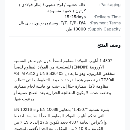
Packaging:
حالة خشبية / لوح خشبي / إطار فولاذي /
كرتون / حقيبة منسوجة
15-25days
Delivery Time:
Payment Terms:
T/T، D/P، D/A، ويسترن يونيون، باي بال
Supply Capacity:
10000 طن
وصف المنتج
1.4307 أنابيب الفولاذ المقاوم للصدأ بدون خيوط هو التسمية
الأوروبية (EN/DIN) للسلسلة من الفولاذ المقاوم للصدأ
منخفض الكربون، وهو ما يعادل UNS S30403 و ASTM A312
TP304L.تم تصميم هذه الدرجة خصيصًا للتطبيقات التي تتطلب
مقاومة تآكل ممتازة جنبًا إلى جنب مع قابلية لحام ممتازة،
وخاصة عندما لا يكون المعالجة الحرارية بعد الصلح عملية أو
مرغوب فيها.
يلتزم تسمية "1.4307" بمعايير EN 10088 و EN 10216-5
التي تحكم أنابيب الفولاذ المقاوم للصدأ السلسة للضغط
والأغراض العامة.4307 يحدد تكوين 17.5 إلى 19.5 ٪ من
الكروم و 8-10 ٪ من النيكل ، مع الحد الأقصى لمحتوى