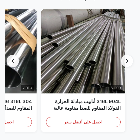
VIDEO
VIDEO
316L 904L أنابيب مبادلة الحرارة
الفولاذ المقاوم للصدأ مقاومة عالية
للتآكل
إلى XXS ال
المدرفلة على ال
احصل على أفضل سعر
احصل عل