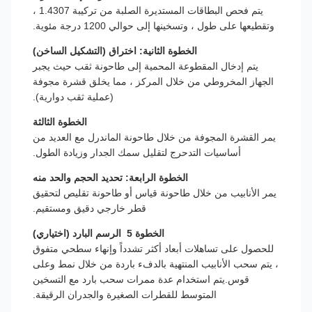
يتم فحص البطاقات المستديرة الصلبة من تركيبة 1.4307 ،
وتقطيعها على طول ، وتسخينها إلى حوالي 1200 درجة مئوية.
الخطوة الثانية: اختراق (التشكيل الساخن)
يتم إدخال المقطوعة المحمية إلى طاحونة ثقب حيث يجبر
الجهاز المخروطي من خلال المركز ، مما يخلق قشرة مجوفة
(عملية ثقب دوارية).
الخطوة الثالثة
يمر القشرة المجوفة من خلال طاحونة الماندرل مع العديد من
أساسيات التدحرج لتقليل سمك الجدار وزيادة الطول.
الخطوة الرابعة: تحديد الحجم والحد منه
يمر الأنابيب من خلال طاحونة قياس أو طاحونة تقليص لتحقيق
قطر خارجي دقيق ومستقيم.
الخطوة 5 ‬ الرسم البارد (اختياري)
للحصول على تساهلات أبعاد أكثر تشدداً وإنهاء سطحي متفوق
، يتم سحب الأنابيب المنتهية بالدفء باردة من خلال نمط وعلى
قوس.يتم استخدام عدة ممرات سحب بارد مع التسخين
المتوسط للقطرات الصغيرة والجدران الرقيقة.