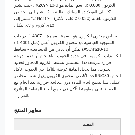
الكربون 0.030 ٪. اسم المادة هو X2CrNi18-9 ، حيث يشير
"X" إلى الفولاذ ذو السبائك العالية ، "2" يشير إلى انخفاض
الكربون للغاية (0.030 ٪ على الأكثر) ،"CrNi18-9" يشير إلى
18% كروم و 9% نيكل.
انخفاض محتوى الكربون هو السمة المميزة لـ 1.4307الدرجات
النسيجية القياسية مع محتوى الكربون أعلى (مثل 1.4301 /
X5CrNi18-10) يمكن أن يعاني من الحساسية - تساقط
الكربيدات الكرومية في حدود الحبوب أثناء لحام أو خدمة درجة
حرارة مرتفعةهذا التحسس يستنفد الكروم المجاور لحدود
الحبوب، مما يجعل المادة عرضة للتآكل بين الحبوب (تآكل
الحام).030% الحد الأقصى لمحتوى الكربون يزيل هذه المخاطر
عمليا، مما يسمح لحام المادة دون معالجة حرارية بعد الحام مع
الحفاظ على مقاومة التآكل في جميع أنحاء المنطقة المتأثرة
بالحرارة.
معايير المنتج
المعلم