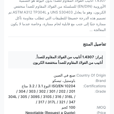
1.4307 أنابيب الفولاذ المقاوم للصدأ بدون خيوط هو التسمية
الأوروبية (EN/DIN) للسلسلة من الفولاذ المقاوم للصدأ منخفض
الكربون، وهو ما يعادل UNS S30403 و ASTM A312 TP304L.تم
تصميم هذه الدرجة خصيصًا للتطبيقات التي تتطلب مقاومة تآكل
ممتازة جنبًا إلى جنب مع قابلية لحام ممتازة، وخاصة عندما لا يكون
المعالجة ...
تفاصيل المنتج
إبراز:
1.4307 أنابيب من الفولاذ المقاوم للصدأ
,
أنابيب من الفولاذ المقاوم للصدأ منخفضة الكربون
Country Of Origin:
صنع في الصين
Brand:
باوستيل، تيسكو
Certifications:
ISO/EN 10204 النوع 3.1 / 3.2 متاح
201 / 202 / 301 / 302 / 303 / 304 /
Grade:
304L / 305 / 309S / 310S / 316 / 316L /
317 / 317L / 321 / 347 /
MOQ:
100 كجم
Negotiable (Request a Quote)
Price: