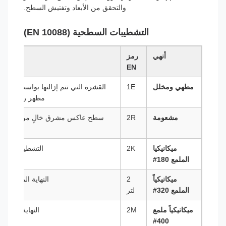
والتحقق من الأبعاد وتفتيش السطح.
التشطيبات السطحية (EN 10088)
أنهي
رمز
الو
EN
مطهي ومخلل
1E
القشرة التي تتم إزالتها بواسطة الحم
مظهر رمادي مت
مشعومة
2R
سطح عاكس مشرق خالٍ من الأكسي
ميكانيكيا
2K
التشطيب المت
الملمع 180#
ميكانيكياً
2
النهاية الماتية الج
الملمع 320#
لتر
ميكانيكياً ملمع
2M
النهاية شبه ال
400#