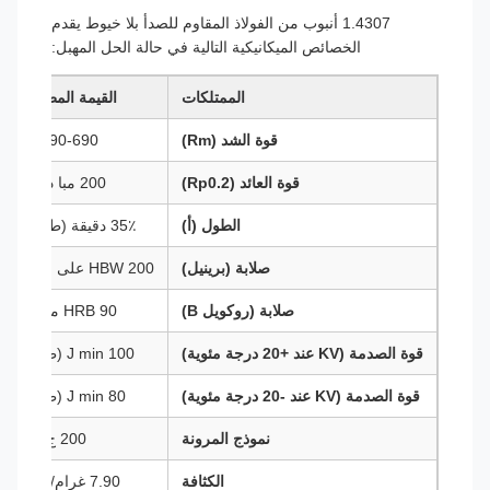
1.4307 أنبوب من الفولاذ المقاوم للصدأ بلا خيوط يقدم
الخصائص الميكانيكية التالية في حالة الحل المهبل:
الممتلكات
القيمة المطلوبة
قوة الشد (Rm)
490-690 مبا
قوة العائد (Rp0.2)
200 مبا دقيقة
الطول (أ)
35٪ دقيقة (طولية)
صلابة (برينيل)
200 HBW على الأكثر
صلابة (روكويل B)
90 HRB ماكس
قوة الصدمة (KV عند +20 درجة مئوية)
100 J min (طولياً)
قوة الصدمة (KV عند -20 درجة مئوية)
80 J min (طولياً)
نموذج المرونة
200 ج.ب.أ
الكثافة
7.90 غرام/سم3