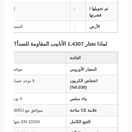
تم تحويلها /
-
السطح ال
قشرتها
الأرض
-
التشطيب الس
لماذا تختار 1.4307 الأنابيب المقاومة للصدأ؟
الفائدة
المعيار الأوروبي
تتوافق بالكامل مع مت
انخفاض الكربون
لا توجد حساسية ‬ لحا
(0.030%)
بناء سلس
لا توجد طبق‬
علامة CE متاحة
متوافق مع PED 2014/68/EU للمعدات الضغطية الأوروبية
التتبع الكامل
EN 10204 شهادة من النوع 3.1 أو 3.2 مع أرقام الحرارة