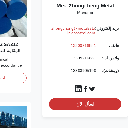
Mrs. Zhongcheng Metal
Manager
بريد إلكتروني:
zhongcheng@metalssta
inlesssteel.com
هاتف:
13309216881
المقاوم للص
واتس اب:
13309216881
mical
n accordance
(ويتشات):
13363905196
gnized ASTM
s seamless,
احص
vily cold-
less steel
r high-
اسأل الآن