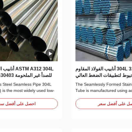
304L 316L 310S أنابيب الفولاذ المقاوم
ASTM A312 304L
 خيوط لتطبيقات الضغط العالي
مسحوب
The Seamlessly Formed Stainl
is the most widely used low-
Tube is manufactured using 
tic stainless steel globally.
seamless forming technology, r
n content controlled below
uniform wall thickness, smooth
ل على أفضل سعر
احصل على أفضل سع
tainless Steel Seamless Pipe
external surfaces, and a com
events intergranular corrosion
of weld lines. This constructio
, making it an ideal choice for ...
weak points associated with w
providing ...