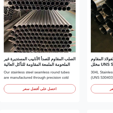
 أنابيب الفولاذ المقاوم
الصلب المقاوم للصدأ الأنابيب المستديرة غير
للصدأ غير الملحومة UNS S30403 مخلل
الملحومة الملمعة المقاومة للتآكل العالية
 على البارد
Our stainless steel seamless round tubes
304L Stainless Steel Seamless Pipe 304L
are manufactured through precision cold
(UNS S30403) 
drawing or hot rolling processes, resulting in
carbon austeni
a uniform wall thickness, smooth surface
With its carbo
ر
احصل على أفضل سعر
finish, and complete absence of weld seams.
0.03%, 304L S
These tubes offer excellent corrosion
effectively pr
resistance, high-temperature performance,
after welding
and ...