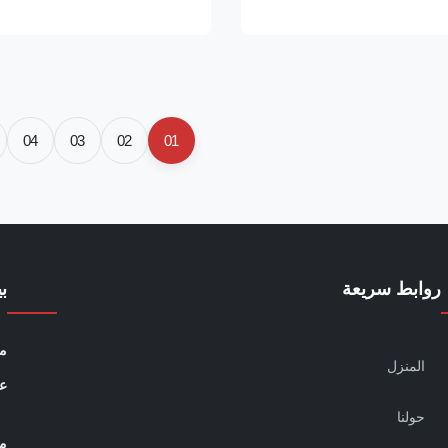
aring austenitic stainless
that provides an economical so
t offers significantly improved
moderately corrosive environ
o intergranular corrosion ...
Compared to standard carbon s
delivers superior ...
04
03
02
01
روابط سريعة
ب
مو
المنزل
عن
حولنا
م