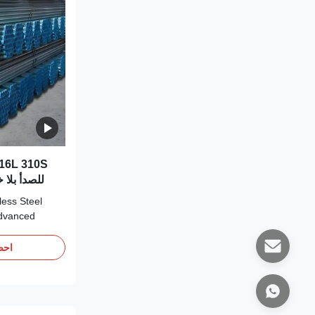
للصدأ بلا
ess Steel
advanced
esulting in a
 internal and
احص
plete absence
n eliminates
elded tubes,