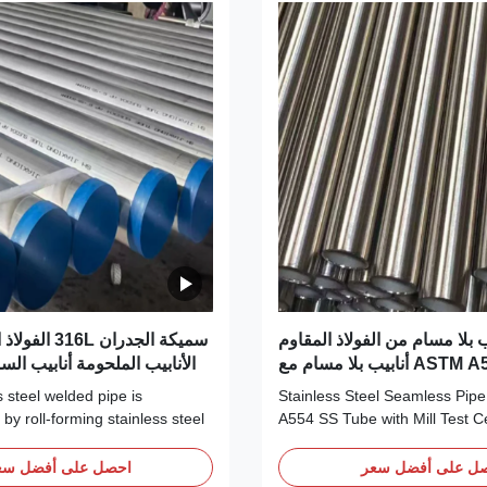
ابيب بلا مسام من الفولاذ المقاوم
سميكة الجدران L
للصدأ ASTM A554 SS أنابيب بلا مسام مع
الأنابيب الملحومة أنابيب الس
معدل تصلب عال
ال
201 Stainless Steel Seamless Pi
y roll-forming stainless steel
A554 SS Tube with Mill Test Ce
into a tubular shape, followed by
201 Stainless Steel Seamless 
elding. As an ultra-low carbon
austenitic chromium-nickel-m
ل على أفضل سعر
احصل على أفضل سع