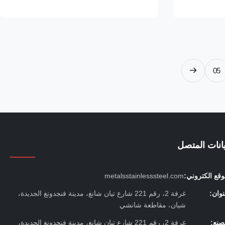
mechanical properties. This method involves
molybdenum-be
pulling a hollow billet through a die at room
steel grade, i
temperature, resulting in a uniform wall
resistance t
thickness, ...
05
يانات المتصل
قع الكتروني:
metalsstainlesssteel.com
وان:
غرفة 2، رقم 221 شارع تيان شانغ، مدينة فنجدونغ الجديدة،
شيان، مقاطعة شانشي
صنع:
غرفة 2، رقم 221 شارع تيان شانغ، مدينة فنجدونغ الجديدة،