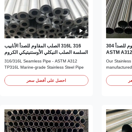
الجدول 40 80 الصلب المقاوم للصدأ 304
316 316L الصلب المقاوم للصدأ الأنابيب
السلسة الصلب النيكلي الأوستنيتيكي الكروم
الموليبدينوم
316/316L Seamless Pipe - ASTM A312
Our Stainless
TP316L Marine-grade Stainless Steel Pipe
manufacture
316/316L stainless steel seamless pipe is an
standards, off
austenitic chromium-nickel-molybdenum
resistance, h
ر
احصل على أفضل سعر
alloy pipe known for its superior corrosion
dimensional p
resistance, especially against chlorides and
extruding soli
acidic environments. 316L is the low-carbon
this seamless 
version ...
preferred cho