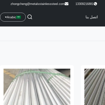
zhongcheng@metalsstainlesssteel.com
13309216881
اتصل بنا
Arabic