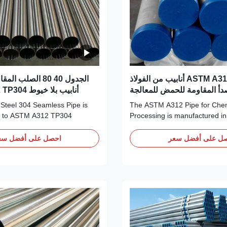
ASTM A312 SA312 أنابيب من الفولاذ
دأ المقاومة للحمض للمعالجة
أنابيب بلا خيوط ASTM A312 TP304
الكيميائية
 Steel 304 Seamless Pipe is
The ASTM A312 Pipe for Che
d to ASTM A312 TP304
Processing is manufactured i
ering exceptional corrosion
with the internationally reco
igh-temperature strength, and
A312 standard, which specifie
ل على أفضل سعر
احصل على أفضل سع
recision. Produced by
straight-seam welded, and hea
d billet without any weld seam,
worked welded austenitic stain
stainless steel pipe is the
pipes. Designed specifically fo
ice ...
corrosion and high...