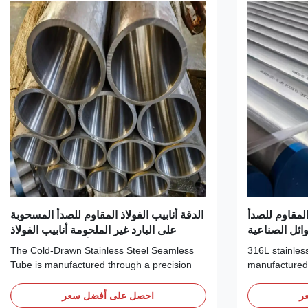
316 الفولاذ المقاوم للصدأ
الدقة أنابيب الفولاذ المقاوم للصدأ المسحوبة
وائل الصناعية
على البارد غير الملحومة أنابيب الفولاذ
مقاومة للتآكل
المقاوم للصدأ الملدنة الساطعة
The Cold-Drawn Stainless Steel Seamless
316L stainless steel welded pipe is
Tube is manufactured through a precision
manufactured b
cold-drawing process that enhances
coil or plate 
dimensional accuracy, surface finish, and
longitudinal w
ر
احصل على أفضل سعر