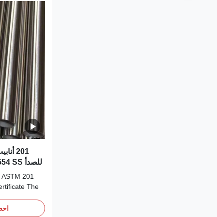
201 أن
pe ASTM
rtificate The
Pipe is an
anganese alloy
احص