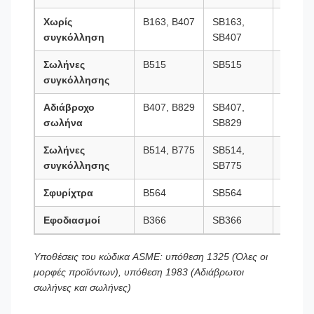
Χωρίς
Β163, Β407
SB163,
BS
συγκόλληση
SB407
3074N
Σωλήνες
Β515
SB515
Επικεφ
συγκόλλησης
Αδιάβροχο
Β407, Β829
SB407,
Επικεφ
σωλήνα
SB829
Σωλήνες
Β514, Β775
SB514,
Επικεφ
συγκόλλησης
SB775
Σφυρίχτρα
Β564
SB564
Επικεφ
Εφοδιασμοί
Β366
SB366
Επικεφ
Υποθέσεις του κώδικα ASME: υπόθεση 1325 (Όλες οι
μορφές προϊόντων), υπόθεση 1983 (Αδιάβρωτοι
σωλήνες και σωλήνες)