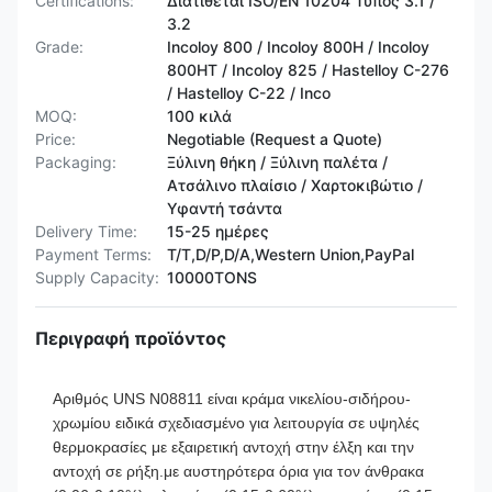
Certifications:
Διατίθεται ISO/EN 10204 Τύπος 3.1 /
3.2
Grade:
Incoloy 800 / Incoloy 800H / Incoloy
800HT / ​​Incoloy 825 / Hastelloy C-276
/ Hastelloy C-22 / Inco
MOQ:
100 κιλά
Price:
Negotiable (Request a Quote)
Packaging:
Ξύλινη θήκη / Ξύλινη παλέτα /
Ατσάλινο πλαίσιο / Χαρτοκιβώτιο /
Υφαντή τσάντα
Delivery Time:
15-25 ημέρες
Payment Terms:
T/T,D/P,D/A,Western Union,PayPal
Supply Capacity:
10000TONS
Περιγραφή προϊόντος
Αριθμός UNS N08811
είναι κράμα νικελίου-σιδήρου-
χρωμίου ειδικά σχεδιασμένο για λειτουργία σε υψηλές
θερμοκρασίες με εξαιρετική αντοχή στην έλξη και την
αντοχή σε ρήξη.με αυστηρότερα όρια για τον άνθρακα