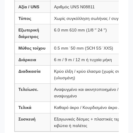
Αξία / UNS
Αριθμός UNS N08811
Τύπος
Χωρίς συγκόλληση σωλήνας / συγκολλημ
Εξωτερική
6.0 mm 610 mm (1/8 ′′ 24 ′′)
διάμετρος
Μύθος τοίχου
0.5 mm ̇ 50 mm (SCH 5S ̇ XXS)
Διάρκεια
6 m / 9 m / 12 m ή τυχαία μήκη
Διαδικασία
Κρύο έλξη / κρύο έλασμα (χωρίς συγκόλλ
(υλυσμένη)
Τελείωσε.
Αναψυγμένο και ακινητοποιημένο / Φωτει
αναψυγμένο
Τελικά
Καθαρό άκρο / Κουρδισμένο άκρο / Ελαστ
Συσκευή
Εξαγωνικές δέσμες + πλαστικές τερματικές
κιβώτια ή παλέτες