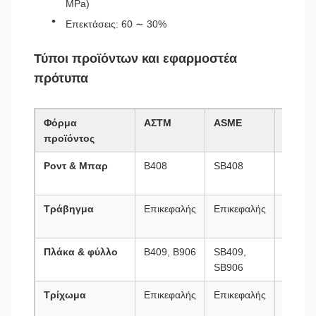
MPa)
Επεκτάσεις: 60 ∼ 30%
Τύποι προϊόντων και εφαρμοστέα
πρότυπα
Φόρμα
ΑΣΤΜ
ASME
BS
προϊόντος
Ροντ & Μπαρ
Β408
SB408
BS
3076N
Τράβηγμα
Επικεφαλής
Επικεφαλής
BS
3075N
Πλάκα & φύλλο
Β409, Β906
SB409,
BS
SB906
3072N
Τρίχωμα
Επικεφαλής
Επικεφαλής
BS
3073N