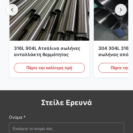
VIDEO
316L 904L Ατσάλινα σωλήνες
304 304L 316 3
ανταλλάκτη θερμότητας
σωλήνας από α
χάλυβα Sch 10S
Στρογγυλός σω
Πάρτε την καλύτερη τιμή
Πάρτε την κ
έλασης
Στείλε Ερευνά
Ονομα *