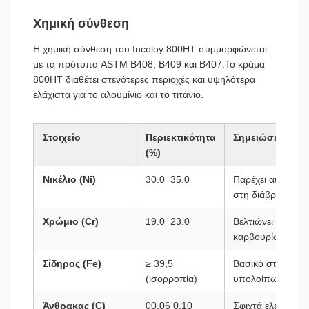
Χημική σύνθεση
Η χημική σύνθεση του Incoloy 800HT συμμορφώνεται
με τα πρότυπα ASTM B408, B409 και B407.Το κράμα
800HT διαθέτει στενότερες περιοχές και υψηλότερα
ελάχιστα για το αλουμίνιο και το τιτάνιο.
Στοιχείο
Περιεκτικότητα
Σημειώσεις
(%)
Νικέλιο (Ni)
30.0 ̇ 35.0
Παρέχει αυστενιτ
στη διάβρωση
Χρώμιο (Cr)
19.0 ̇ 23.0
Βελτιώνει την αν
καρβουρίωση
Σίδηρος (Fe)
≥ 39,5
Βασικό στοιχείο, 
(ισορροπία)
υπολοίπων
Άνθρακας (C)
00.06 0.10
Σφιχτά ελεγχόμεν