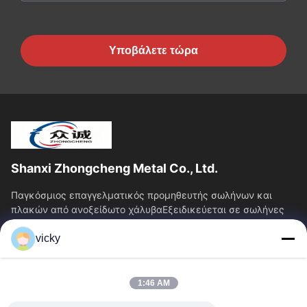
Υποβάλετε τώρα
Shanxi Zhongcheng Metal Co., Ltd.
Παγκόσμιος επαγγελματικός προμηθευτής σωλήνων και
πλακών από ανοξείδωτο χάλυβαΕξειδικεύεται σε σωλήνες
και πλάκες από ανοξείδωτο χάλυβα, παρέχοντας...
vicky
Γρήγορες Συνδέσεις
Αρχική Σελίδα
Προϊόντα
1:46 AM
Σχετικά Με Εμάς
Γύρος Εργοστασίων