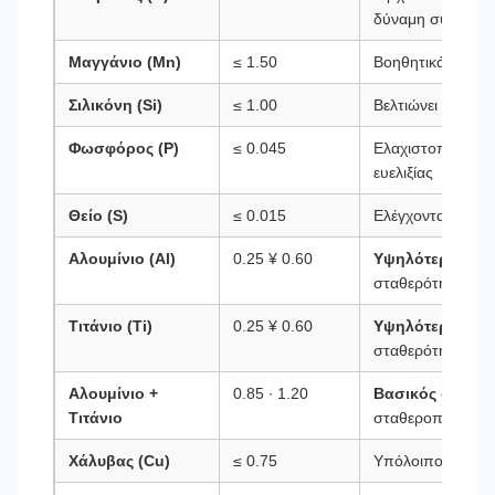
δύναμη σύρματο
Μαγγάνιο (Mn)
≤ 1.50
Βοηθητικά στην 
Σιλικόνη (Si)
≤ 1.00
Βελτιώνει την αν
Φωσφόρος (P)
≤ 0.045
Ελαχιστοποιημένο
ευελιξίας
Θείο (S)
≤ 0.015
Ελέγχονται για θ
Αλουμίνιο (Al)
0.25 ¥ 0.60
Υψηλότερο ελά
σταθερότητα
Τιτάνιο (Ti)
0.25 ¥ 0.60
Υψηλότερο ελά
σταθερότητα
Αλουμίνιο +
0.85 ∙ 1.20
Βασικός διαφο
Τιτάνιο
σταθεροποίηση
Χάλυβας (Cu)
≤ 0.75
Υπόλοιπο στοιχε