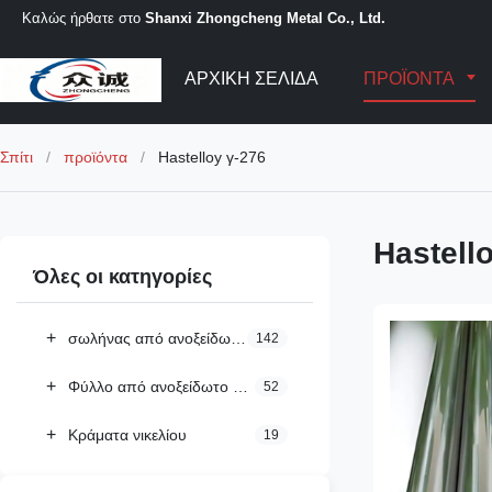
Καλώς ήρθατε στο
Shanxi Zhongcheng Metal Co., Ltd.
ΑΡΧΙΚΉ ΣΕΛΊΔΑ
ΠΡΟΪΌΝΤΑ
Σπίτι
/
προϊόντα
/
Hastelloy γ-276
Hastell
Όλες οι κατηγορίες
+
σωλήνας από ανοξείδωτο χάλυβα
142
+
Φύλλο από ανοξείδωτο χάλυβα
52
+
Κράματα νικελίου
19