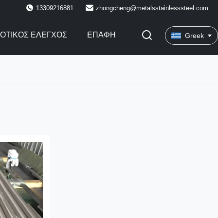
13309216881
zhongcheng@metalsstainlesssteel.com
ΙΟΤΙΚΌΣ ΈΛΕΓΧΟΣ
ΕΠΑΦΉ
Greek