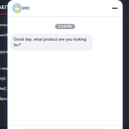
ΛΕΠΤΟΜΕΡΕΙΕΣ ΕΠΑΦΩΝ
eric
Ιστοσελίδα:
metalsstainlesssteel.com
2:18 PM
Διεύθυνση:
Δωμάτιο 2, αριθ. 221 Λεωφόρος Tianzhang, Fengdong
Good day, what product are you looking 
New City, Xi'an, επαρχία Shaanxi
for?
Εργοστάσιο:
Δωμάτιο 2, αριθ. 221 Λεωφόρος Tianzhang, Fengdong
New City, Xi'an, επαρχία Shaanxi
E-mail:
zhongcheng@metalsstainlesssteel.com
Τηλ:
Yin-86-13309215766
Φαξ::
8613309215766
Ώρες:
00:00-23:59