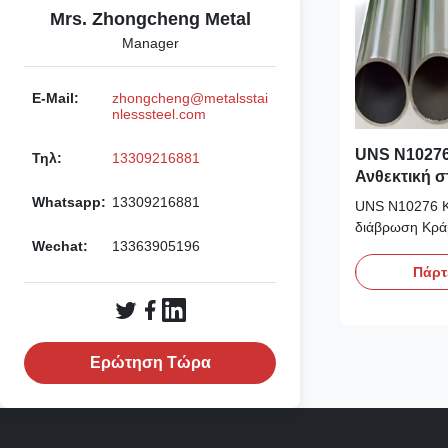
Mrs. Zhongcheng Metal
Manager
E-Mail:
zhongcheng@metalsstai
nlesssteel.com
UNS N10276
Τηλ:
13309216881
Ανθεκτική 
απόδοσης
Whatsapp:
13309216881
UNS N10276 Κρ
διάβρωση Κρά
Wechat:
13363905196
Πάρτ
Ερώτηση Τώρα