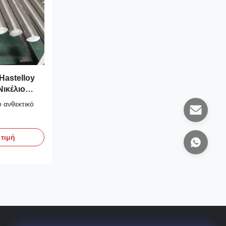
Hastelloy
ικέλιο
υ ανθεκτικό
 τιμή