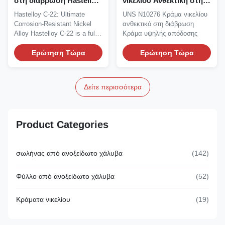
στη διάβρωση Hastelloy
νικελίου Ανθεκτική στη
C-22 Νικελικό κράμα για
διάβρωση Υψηλής
Hastelloy C-22: Ultimate
UNS N10276 Κράμα νικελίου
σκληρή χημική
απόδοσης
Corrosion-Resistant Nickel
ανθεκτικό στη διάβρωση
επεξεργασία
Alloy Hastelloy C-22 is a fully
Κράμα υψηλής απόδοσης
austenitic,...
Ερώτηση Τώρα
Ερώτηση Τώρα
Δείτε περισσότερα
Product Categories
σωλήνας από ανοξείδωτο χάλυβα
(142)
Φύλλο από ανοξείδωτο χάλυβα
(52)
Κράματα νικελίου
(19)