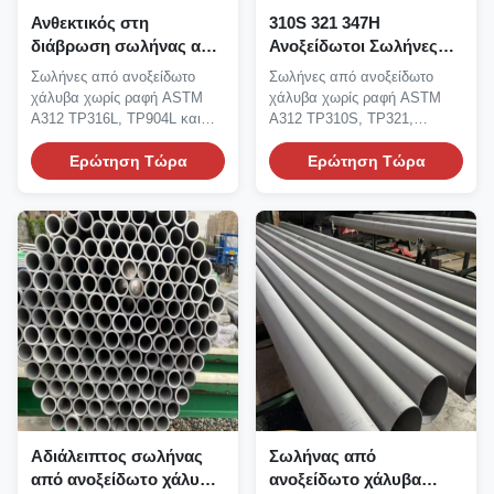
Ανθεκτικός στη
310S 321 347H
διάβρωση σωλήνας από
Ανοξείδωτοι Σωλήνες
ανοξείδωτο χάλυβα 316L
Λέβητα Χωρίς
Σωλήνες από ανοξείδωτο
Σωλήνες από ανοξείδωτο
904L Duplex 2205 για τη
Συγκόλληση για
χάλυβα χωρίς ραφή ASTM
χάλυβα χωρίς ραφή ASTM
χημική βιομηχανία
Εφαρμογές Παραγωγής
A312 TP316L, TP904L και
A312 TP310S, TP321,
Ενέργειας Υψηλής
Duplex 2205 σχεδιασμένοι...
TP321H, TP347, TP347H
Ερώτηση Τώρα
Θερμοκρασίας
για...
Ερώτηση Τώρα
Αδιάλειπτος σωλήνας
Σωλήνας από
από ανοξείδωτο χάλυβα
ανοξείδωτο χάλυβα