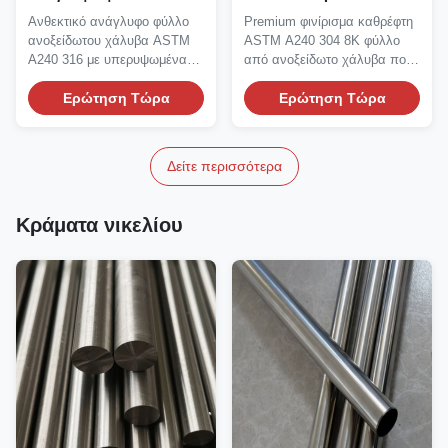
ανοξείδωτου χάλυβα
φινίρισμα φύλλο από
Ανθεκτικό ανάγλυφο φύλλο
Premium φινίρισμα καθρέφτη
πάχους 0,6mm-3,0mm με
ανοξείδωτο χάλυβα 0,5
ανοξείδωτου χάλυβα ASTM
ASTM A240 304 8K φύλλο
σχέδιο λινάτσας/
mm-3.0 mm Δυνατότητα
A240 316 με υπερυψωμένα
από ανοξείδωτο χάλυβα που
δέρματος για
8K γυαλισμένο για
σχέδια από λινό και...
προσφέρει εξαιρετική...
αντιολισθητικά
Ερώτηση Τώρα
εσωτερική διακόσμηση
Ερώτηση Τώρα
συστήματα δαπέδων
ανελκυστήρα
Δείτε περισσότερα
Κράματα νικελίου