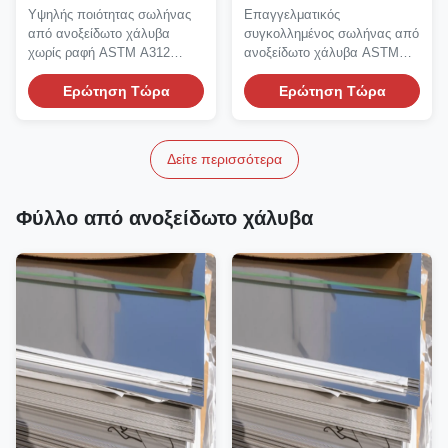
ASTM A312 TP304 6mm-
ASTM A312 TP316L
Υψηλής ποιότητας σωλήνας
Επαγγελματικός
630mm OD 1mm-50mm
συγκολλημένος 12mm-
από ανοξείδωτο χάλυβα
συγκολλημένος σωλήνας από
πάχος τοιχώματος για
2540mm OD 0.5mm-
χωρίς ραφή ASTM A312
ανοξείδωτο χάλυβα ASTM
τη βιομηχανία
30mm τοίχωμα για
TP304 που κατασκευάζεται
A312 TP316L με σύνθεση
πετροχημικών
μέσω...
Ερώτηση Τώρα
εξοπλισμό χημικής
ενισχυμένη...
Ερώτηση Τώρα
επεξεργασίας
Δείτε περισσότερα
Φύλλο από ανοξείδωτο χάλυβα