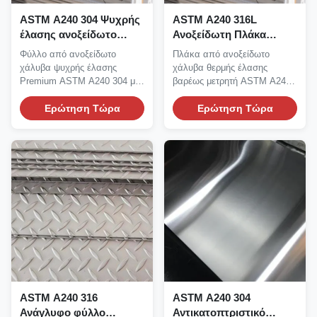
ASTM A240 304 Ψυχρής
ASTM A240 316L
έλασης ανοξείδωτο
Ανοξείδωτη Πλάκα
φύλλο πάχους 0.3mm-
Ελάσεως Εν Θερμώ
Φύλλο από ανοξείδωτο
Πλάκα από ανοξείδωτο
6.0mm επιφανειακής
3.0mm-100mm Πάχος
χάλυβα ψυχρής έλασης
χάλυβα θερμής έλασης
επεξεργασίας 2B BA για
Φινίρισμα No.1 για
Premium ASTM A240 304 με
βαρέως μετρητή ASTM A240
εξοπλισμό κουζίνας
Κατασκευή Δοχείων
λεία φινιρίσματα επιφανειών
316L που παράγεται
2Β...
Ερώτηση Τώρα
Πίεσης
σύμφωνα με...
Ερώτηση Τώρα
ASTM A240 316
ASTM A240 304
Ανάγλυφο φύλλο
Αντικατοπτριστικό