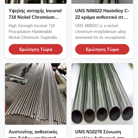
Υψηλής αντοχής Inconel
UNS N06022 Hastelloy C-
718 Nickel Chromium
22 κράμα ανθεκτικό στη
Superalloy με εξαιρετική
διάβρωση ASTM B622
High Strength Inconel 718
UNS N06022 is a nickel-
συγκολλητικότητα και
Precipitation Hardenable
chromium-molybdenum alloy
αντοχή σε θερμοκρασίες
Nickel Chromium Superalloy
renowned for its exceptional
έως 1300°F
Inconel 718 is a...
resistance to both...
Ερώτηση Τώρα
Ερώτηση Τώρα
Αυστενίτης ανθεκτικός
UNS N10276 Σύνωση