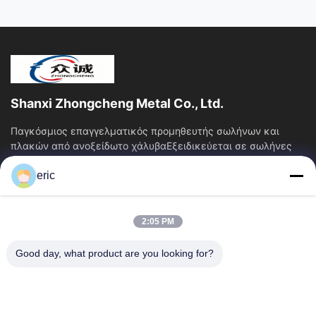
Shanxi Zhongcheng Metal Co., Ltd.
Παγκόσμιος επαγγελματικός προμηθευτής σωλήνων και
πλακών από ανοξείδωτο χάλυβαΕξειδικεύεται σε σωλήνες
και πλάκες από ανοξείδωτο χάλυβα, παρέχοντας...
eric
Γρήγορες Συνδέσεις
Αρχική Σελίδα
Προϊόντα
2:05 PM
Σχετικά Με Εμάς
Γύρος Εργοστασίων
Ποιοτικός Έλεγχος
Επαφή
Good day, what product are you looking for?
Νέα
Όλες Οι Περιπτώσεις
Blog
Μας Ελάτε Σε Επαφή Με