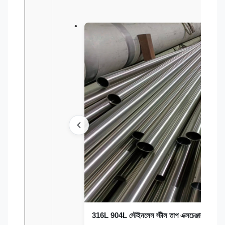
316L 904L স্টেইনলেস স্টীল তাপ এক্সচেঞ্জার টিউবিং