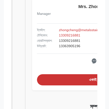
Mrs. Zhongche
Manager
ইমেইল:
zhongcheng@metalsstainlessst
টেলিফোন:
13309216881
হোয়াটসঅ্যাপ:
13309216881
উইচ্যাট:
13363905196
এখনই অনুসন্ধা
সম্পর্কিত 