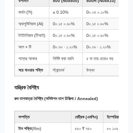
উপাদান
800 (N08800)
800H (N08810)
800H
কার্বন (সি)
≤ 0.10%
0০.০৫ ০.১০%
0০.০৬
অ্যালুমিনিয়াম (Al)
0০.১৫ ০.৬০%
0০.১৫ ০.৬০%
0.২৫ 
টাইটানিয়াম (টিআই)
0০.১৫ ০.৬০%
0০.১৫ ০.৬০%
0.২৫ 
আল + টি
0০.৩০ ∙ ১.২০%
0০.৩০ ∙ ১.২০%
0.85 
শস্যের আকার
নির্দিষ্ট করা হয়নি
৫ বা তার চেয়েও বড়
৫ বা তা
সরে যাওয়ার শক্তি
স্ট্যান্ডার্ড
উন্নত
সর্বোচ্চ
যান্ত্রিক বৈশিষ্ট্য
রুম তাপমাত্রা বৈশিষ্ট্য (সলিউশন তাপ চিকিত্সা / Annealed)
সম্পত্তি
মেট্রিক (এমপিএ)
ইম্পেরিয়াল (কেএ
টান শক্তি
(Rm)
৫৫০ ₹ ৭৫০
৮০ ১০৯