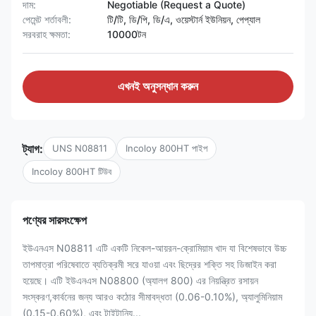
দাম:
Negotiable (Request a Quote)
পেমেন্ট শর্তাবলী:
টি/টি, ডি/পি, ডি/এ, ওয়েস্টার্ন ইউনিয়ন, পেপ্যাল
সরবরাহ ক্ষমতা:
10000টন
এখনই অনুসন্ধান করুন
ট্যাগ:
UNS N08811
Incoloy 800HT পাইপ
Incoloy 800HT টিউব
পণ্যের সারসংক্ষেপ
ইউএনএস N08811 এটি একটি নিকেল-আয়রন-ক্রোমিয়াম খাদ যা বিশেষভাবে উচ্চ
তাপমাত্রা পরিষেবাতে ব্যতিক্রমী সরে যাওয়া এবং ছিদ্রের শক্তি সহ ডিজাইন করা
হয়েছে। এটি ইউএনএস N08800 (অ্যালগ 800) এর নিয়ন্ত্রিত রসায়ন
সংস্করণ,কার্বনের জন্য আরও কঠোর সীমাবদ্ধতা (0.06-0.10%), অ্যালুমিনিয়াম
(0.15-0.60%), এবং টাইটানিয...