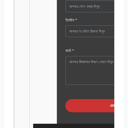
ইমেইল *
বার্তা *
এখনই জমা দ