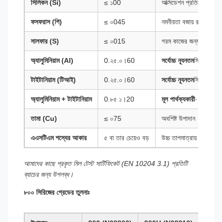
সিলিকন (Si)
≤ ১00
অক্সিডেশন প্রতিরোধের উন
ফসফরাস (পি)
≤ ০045
নমনীয়তা বজায় রাখার জন্য 
সালফার (S)
≤ ০015
গরম কাজের জন্য নিয়ন্ত্রিত
অ্যালুমিনিয়াম (Al)
0.২৫.০।60
সর্বোচ্চ ন্যূনতম
স্থিতিশীলত
টাইটানিয়াম (টিআই)
0.২৫.০।60
সর্বোচ্চ ন্যূনতম
স্থিতিশীলত
অ্যালুমিনিয়াম + টাইটানিয়াম
0.৮৫ ১।20
মূল পার্থক্যকারী
∙ উন্নত স্
তামা (Cu)
≤ ০75
অবশিষ্ট উপাদান
এএসটিএম শস্যের আকার
৫ বা তার চেয়েও বড়
উচ্চ তাপমাত্রায় স্থিতিশীল
আমাদের কাছে প্রকৃত মিল টেস্ট সার্টিফিকেট (EN 10204 3.1) প্রতিটি
ব্যাচের জন্য উপলব্ধ।
৮০০ সিরিজের গ্রেডের তুলনাঃ