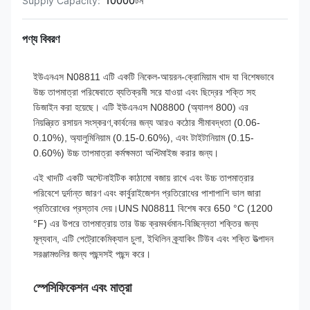
Supply Capacity:
10000টন
পণ্য বিবরণ
ইউএনএস N08811
এটি একটি নিকেল-আয়রন-ক্রোমিয়াম খাদ যা বিশেষভাবে
উচ্চ তাপমাত্রা পরিষেবাতে ব্যতিক্রমী সরে যাওয়া এবং ছিদ্রের শক্তি সহ
ডিজাইন করা হয়েছে। এটি ইউএনএস N08800 (অ্যালগ 800) এর
নিয়ন্ত্রিত রসায়ন সংস্করণ,কার্বনের জন্য আরও কঠোর সীমাবদ্ধতা (0.06-
0.10%), অ্যালুমিনিয়াম (0.15-0.60%), এবং টাইটানিয়াম (0.15-
0.60%) উচ্চ তাপমাত্রা কর্মক্ষমতা অপ্টিমাইজ করার জন্য।
এই খাদটি একটি অস্টেনাইটিক কাঠামো বজায় রাখে এবং উচ্চ তাপমাত্রার
পরিবেশে দুর্দান্ত জারণ এবং কার্বুরাইজেশন প্রতিরোধের পাশাপাশি ভাল জারা
প্রতিরোধের প্রস্তাব দেয়।UNS N08811 বিশেষ করে 650 °C (1200
°F) এর উপরে তাপমাত্রায় তার উচ্চ ক্রমবর্ধমান-বিচ্ছিন্নতা শক্তির জন্য
মূল্যবান, এটি পেট্রোকেমিক্যাল চুলা, ইথিলিন ক্র্যাকিং টিউব এবং শক্তি উত্পাদন
সরঞ্জামগুলির জন্য পছন্দসই পছন্দ করে।
স্পেসিফিকেশন এবং মাত্রা