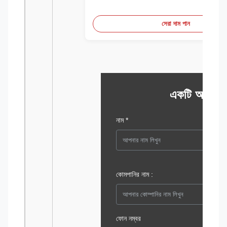
সেরা দাম পান
একটি অনুসন্ধ
নাম *
কোমপানির নাম :
ফোন নম্বর