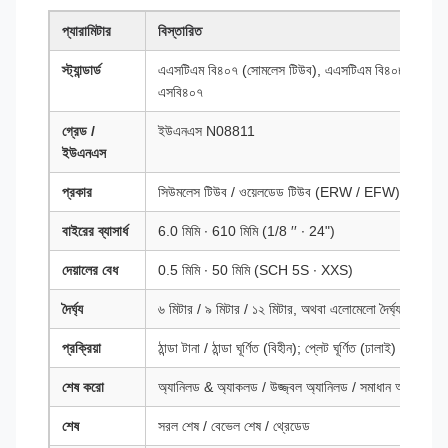
প্যারামিটার
বিস্তারিত
স্ট্যান্ডার্ড
এএসটিএম বি৪০৭ (সোমলেস টিউব), এএসটিএম বি৪০৮ (বার), 
এসবি৪০৭
গ্রেড /
ইউএনএস N08811
ইউএনএস
প্রকার
সিউমলেস টিউব / ওয়েলডেড টিউব (ERW / EFW)
বাইরের ব্যাসার্ধ
6.0 মিমি ∙ 610 মিমি (1/8 ′′ ∙ 24")
দেয়ালের বেধ
0.5 মিমি ∙ 50 মিমি (SCH 5S ∙ XXS)
দৈর্ঘ্য
৬ মিটার / ৯ মিটার / ১২ মিটার, অথবা এলোমেলো দৈর্ঘ্য
প্রক্রিয়া
ঠান্ডা টানা / ঠান্ডা ঘূর্ণিত (বিহীন); প্লেট ঘূর্ণিত (ঢালাই)
শেষ করো
অ্যানিলড & অ্যাকলড / উজ্জ্বল অ্যানিলড / সমাধান অ্যানিলড
শেষ
সরল শেষ / বেভেল শেষ / থ্রেডেড