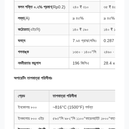
ফলন শক্তি ০.২% প্রমাণ
(Rp0.2)
২৪০ ₹ ৩১০
৩৫ ₹ ৪৫
লম্বা
(A)
≥ ৪৫%
≥ ৪৫%
কঠোরতা
(এইচবি)
১৪০ ₹ ১৯০
১৪০ ₹ ১৯০
ঘনত্ব
7.৯৪ গ্রাম/সেমি৩
0.287 পাউন্ড/ইন
গলনাঙ্ক
১৩৫০ ∙ ১৪০০°সি
২৪৬০ ∙ ২৫৫০°ফার
নমনীয়তার মডুলাস
196 জিপিএ
28.4 x 103 ksi
অপারেটিং তাপমাত্রা পরিসীমাঃ
গ্রেড
তাপমাত্রা পরিসীমা
ইনকোলয় ৮০০
~816°C (1500°F) পর্যন্ত
ইনকলোয় ৮০০ এইচ
৫৯৩°সি ৯৮২°সি ১১০০°ফারেনহাইট ১৮০০°ফারেনহাইট