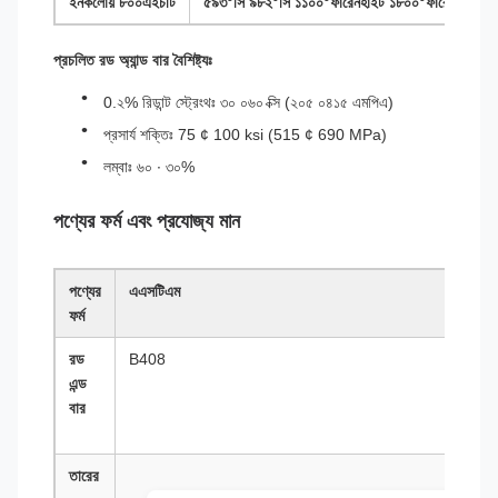
ইনকলোয় ৮০০এইচটি
৫৯৩°সি ৯৮২°সি ১১০০°ফারেনহাইট ১৮০০°ফারেনহাইট
প্রচলিত রড অ্যান্ড বার বৈশিষ্ট্যঃ
0.২% রিডান্ট স্ট্রেংথঃ ৩০ ০৬০ ক্সি (২০৫ ০৪১৫ এমপিএ)
প্রসার্য শক্তিঃ 75 ¢ 100 ksi (515 ¢ 690 MPa)
লম্বাঃ ৬০ ∙ ৩০%
পণ্যের ফর্ম এবং প্রযোজ্য মান
পণ্যের
এএসটিএম
ফর্ম
রড
B408
এন্ড
বার
তারের