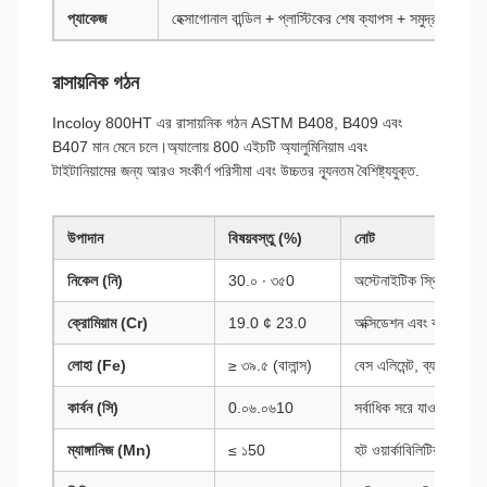
প্যাকেজ
হেক্সাগোনাল বান্ডিল + প্লাস্টিকের শেষ ক্যাপস + সমুদ্রযাত্রার যো
রাসায়নিক গঠন
Incoloy 800HT এর রাসায়নিক গঠন ASTM B408, B409 এবং
B407 মান মেনে চলে।অ্যালোয় 800 এইচটি অ্যালুমিনিয়াম এবং
টাইটানিয়ামের জন্য আরও সংকীর্ণ পরিসীমা এবং উচ্চতর ন্যূনতম বৈশিষ্ট্যযুক্ত.
উপাদান
বিষয়বস্তু (%)
নোট
নিকেল (নি)
30.০ ∙ ৩৫0
অস্টেনাইটিক স্থিতিশীলতা 
ক্রোমিয়াম (Cr)
19.0 ¢ 23.0
অক্সিডেশন এবং কার্বুরাইজ
লোহা (Fe)
≥ ৩৯.৫ (বালান্স)
বেস এলিমেন্ট, ব্যালেন্স খরচ 
কার্বন (সি)
0.০৬.০৬10
সর্বাধিক সরে যাওয়ার শক্তি
ম্যাঙ্গানিজ (Mn)
≤ ১50
হট ওয়ার্কাবিলিটির সহায়ক