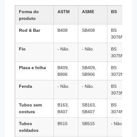
Forma do
ASTM
ASME
BS
produto
Rod & Bar
B408
SB408
BS
3076NA15
Fio
- Não.
- Não.
BS
3075NA15
Placa e folha
B409,
SB409,
BS
B906
SB906
3072NA15
Fenda
- Não.
- Não.
BS
3073NA15
Tubos sem
B163,
SB163,
BS
costura
B407
SB407
3074NA15
Tubos
B515
SB515
- Não.
soldados