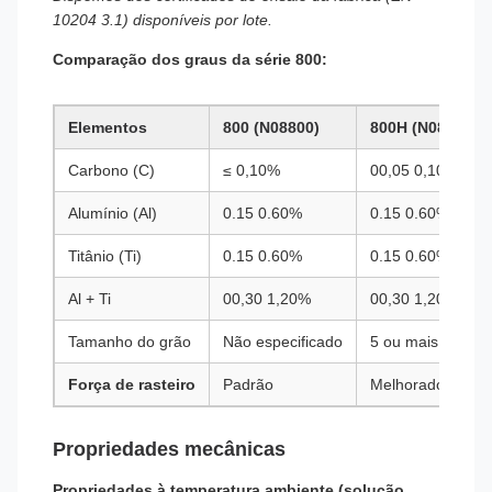
10204 3.1) disponíveis por lote.
Comparação dos graus da série 800:
Elementos
800 (N08800)
800H (N08810)
Carbono (C)
≤ 0,10%
00,05 0,10%
Alumínio (Al)
0.15 0.60%
0.15 0.60%
Titânio (Ti)
0.15 0.60%
0.15 0.60%
Al + Ti
00,30 1,20%
00,30 1,20%
Tamanho do grão
Não especificado
5 ou mais grosso
Força de rasteiro
Padrão
Melhorado
Propriedades mecânicas
Propriedades à temperatura ambiente (solução