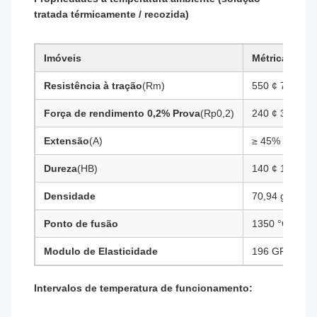
tratada térmicamente / recozida)
Imóveis
Métrica (MPa
Resistência à tração
(Rm)
550 ¢ 750
Força de rendimento 0,2% Prova
(Rp0,2)
240 ¢ 310
Extensão
(A)
≥ 45%
Dureza
(HB)
140 ¢ 190
Densidade
70,94 g/cm3
Ponto de fusão
1350 °C a 140
Modulo de Elasticidade
196 GPa
Intervalos de temperatura de funcionamento: