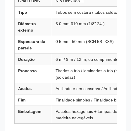
Grau / UNS
N.o UNS 08811
Tipo
Tubos sem costura / tubos soldados (E
Diâmetro
6.0 mm 610 mm (1/8" 24")
externo
Espessura da
0.5 mm ️ 50 mm (SCH 5S ️ XXS)
parede
Duração
6 m / 9 m / 12 m, ou comprimentos aleat
Processo
Tirados a frio / laminados a frio (sem c
(soldadas)
Acaba.
Anilhado e em conserva / Anilhado brilh
Fim
Finalidade simples / Finalidade bifurcada
Embalagem
Pacotes hexagonais + tampas de plástico
madeira navegáveis