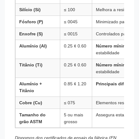
Silício (Si)
≤ 100
Melhora a resistência
Fósforo (P)
≤ 0045
Minimizado para mante
Enxofre (S)
≤ 0015
Controlados para a o
Alumínio (Al)
0.25 ¢ 0.60
Número mínimo supe
estabilidade
Titânio (Ti)
0.25 ¢ 0.60
Número mínimo supe
estabilidade
Alumínio +
0.85 ¢ 1.20
Principais diferencia
Titânio
Cobre (Cu)
≤ 075
Elementos residuais
Tamanho do
5 ou mais
Assegura estabilidade
grão ASTM
grosso
Dispomos dos certificados de ensaio da fábrica (EN