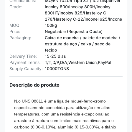
Certifications:
ISO/EN 10204 Tipo 3.1 / 3.2 disponível
Grade:
Incoloy 800/Incoloy 800H/Incoloy
800HT/Incoloy 825/Hastelloy C-
276/Hastelloy C-22/Inconel 625/Incone
MOQ:
100kg
Price:
Negotiable (Request a Quote)
Packaging:
Caixa de madeira / palete de madeira /
estrutura de aço / caixa / saco de
tecido
Delivery Time:
15-25 dias
Payment Terms:
T/T,D/P,D/A,Western Union,PayPal
Supply Capacity:
10000TONS
Descrição do produto
N.o UNS 08811
é uma liga de níquel-ferro-cromo
especificamente concebida para utilização em altas
temperaturas, com uma resistência excepcional ao
arrasto e à ruptura.com limites mais restritivos para o
carbono (0.06-0,10%), alumínio (0,15-0,60%), e titânio