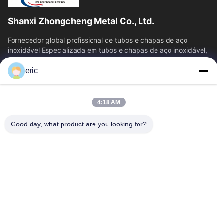
Shanxi Zhongcheng Metal Co., Ltd.
Fornecedor global profissional de tubos e chapas de aço
inoxidável Especializada em tubos e chapas de aço inoxidável,
fornecendo uma solução de...
eric
Relações Rápidas
Casa
Produtos
4:18 AM
Quem Somos
Fábrica
Controle De Qualidade
Fale Conosco
Good day, what product are you looking for?
Notícias
Todos Os Casos
Blog
Contacte-Nos
Yin-86-13309215766
8613309215766
zhongcheng@metalsstainlesssteel.com