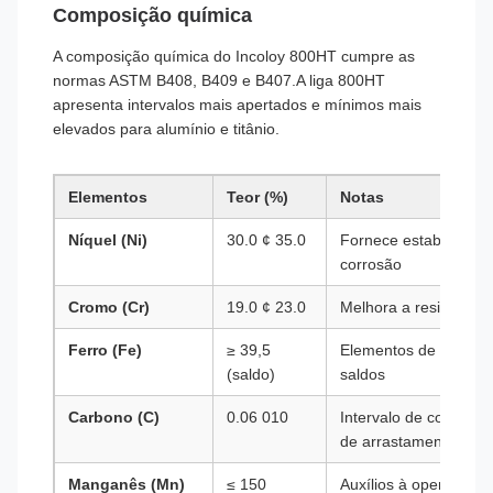
Composição química
A composição química do Incoloy 800HT cumpre as
normas ASTM B408, B409 e B407.A liga 800HT
apresenta intervalos mais apertados e mínimos mais
elevados para alumínio e titânio.
Elementos
Teor (%)
Notas
Níquel (Ni)
30.0 ¢ 35.0
Fornece estabilidade a
corrosão
Cromo (Cr)
19.0 ¢ 23.0
Melhora a resistência
Ferro (Fe)
≥ 39,5
Elementos de base, c
(saldo)
saldos
Carbono (C)
0.06 010
Intervalo de controlo
de arrastamento
Manganês (Mn)
≤ 150
Auxílios à operabilid