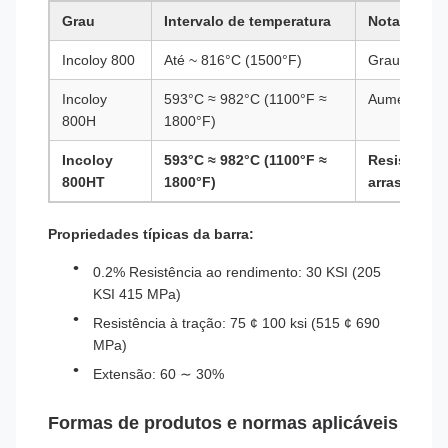
Grau
Intervalo de temperatura
Notas
Incoloy 800
Até ~ 816°C (1500°F)
Grau padrã
Incoloy
593°C ≈ 982°C (1100°F ≈
Aumentada r
800H
1800°F)
Incoloy
593°C ≈ 982°C (1100°F ≈
Resistência
800HT
1800°F)
arrastamen
Propriedades típicas da barra:
0.2% Resistência ao rendimento: 30 KSI (205
KSI 415 MPa)
Resistência à tração: 75 ¢ 100 ksi (515 ¢ 690
MPa)
Extensão: 60 ∼ 30%
Formas de produtos e normas aplicáveis