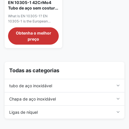
EN 10305-1 42CrMo4
Tubo de aço sem costura
de precisão de aço
What Is EN 10305-1? EN
desenhado a frio
10305-1 is the European
Condição BK
standard for seamless cold-
drawn precision steel tubes. It
Obtenha o melhor
specifies technical delivery
preço
conditions for tubes used in
applications requiring close
dimensional tolerances, smooth
surface finish, and consistent
mechanical properties. The
standard covers ...
Todas as categorias
tubo de aço inoxidável
Chapa de aço inoxidável
Ligas de níquel