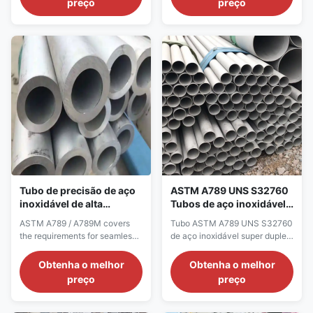
preço
preço
Tubo de precisão de aço
ASTM A789 UNS S32760
inoxidável de alta
Tubos de aço inoxidável
resistência ASTM A789
super duplex para
ASTM A789 / A789M covers
Tubo ASTM A789 UNS S32760
resistente à corrosão
ambientes extremos
the requirements for seamless
de aço inoxidável super duplex
and welded duplex stainless
para ambientes extremos
steel tubes for general
Obtenha o melhor
Obtenha o melhor
corrosion-resistant service,
preço
preço
with particular emphasis on
resistance to stress corrosion
cracking. This product