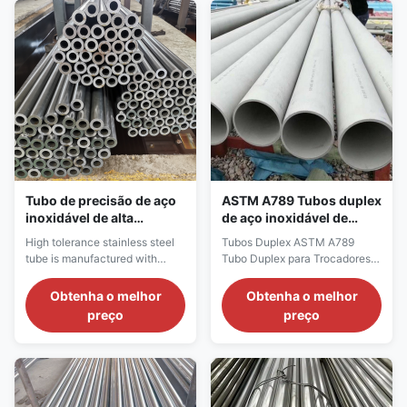
combines the excellent
toughness of austenitic
stainless steel with the high ...
Tubo de precisão de aço
ASTM A789 Tubos duplex
inoxidável de alta
de aço inoxidável de
tolerância para sensores
precisão para trocadores
High tolerance stainless steel
Tubos Duplex ASTM A789
de agulhas hipodérmicas
de calor
tube is manufactured with
Tubo Duplex para Trocadores
extreme precision, offering
de Calor e Linhas de
exceptional dimensional
Instrumentação
Obtenha o melhor
Obtenha o melhor
accuracy and consistency. It is
preço
preço
designed for applications
where even minor deviations in
inner or outer diameter can
affect assembly or
performance. Available in
seamless or welded