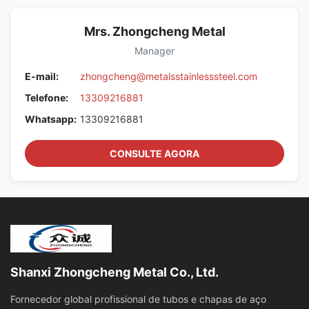
Mrs. Zhongcheng Metal
Manager
E-mail:
zhongcheng@metalsstainlesssteel.com
Telefone:
13309216881
Whatsapp:
13309216881
CONSULTE AGORA
Shanxi Zhongcheng Metal Co., Ltd.
Fornecedor global profissional de tubos e chapas de aço