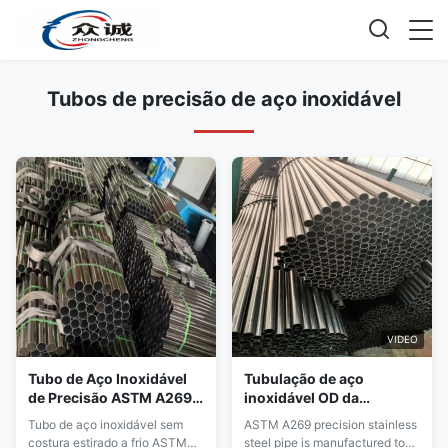
Tubos de precisão de aço inoxidável
VIDEO
Tubo de Aço Inoxidável
Tubulação de aço
de Precisão ASTM A269
inoxidável OD da
TP304L 3mm-89mm OD
precisão de TP304 /TP
Tubo de aço inoxidável sem
ASTM A269 precision stainless
0.5mm-10mm Parede
316L 1.6mm - 50.8mm
costura estirado a frio ASTM
steel pipe is manufactured to