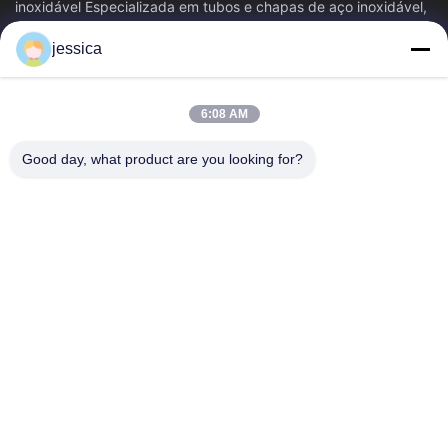
inoxidável Especializada em tubos e chapas de aço inoxidável,
fornecendo uma solução de...
jessica
Relações Rápidas
Casa
Produtos
6:08 AM
Quem Somos
Fábrica
Controle De Qualidade
Fale Conosco
Good day, what product are you looking for?
Notícias
Todos Os Casos
Blog
Contacte-Nos
Yin-86-13309215766
8613309215766
zhongcheng@metalsstainlesssteel.com