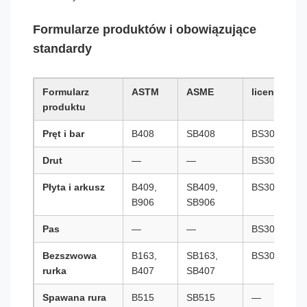
Formularze produktów i obowiązujące
standardy
Formularz
ASTM
ASME
licencjat
produktu
Pręt i bar
B408
SB408
BS3076NA1
Drut
—
—
BS3075NA1
Płyta i arkusz
B409,
SB409,
BS3072NA1
B906
SB906
Pas
—
—
BS3073NA1
Bezszwowa
B163,
SB163,
BS3074NA1
rurka
B407
SB407
Spawana rura
B515
SB515
—