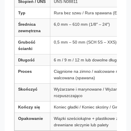
Stopień / UNS
UNS N08811
Typ
Rura bez szwu / Rura spawana (ERW / 
Średnica
6,0 mm – 610 mm (1/8″ – 24″)
zewnętrzna
Grubość
0,5 mm – 50 mm (SCH 5S – XXS)
ścianki
Długość
6 m / 9 m / 12 m lub dowolne długości
Proces
Ciągnione na zimno / walcowane na zimno
walcowana (spawana)
Skończyć
Wyżarzane i marynowane / Wyżarzone ja
rozpuszczająco
Kończy się
Koniec gładki / Koniec skośny / Gwintowa
Opakowanie
Wiązki sześciokątne + plastikowe zaślepki
drewniane skrzynie lub palety