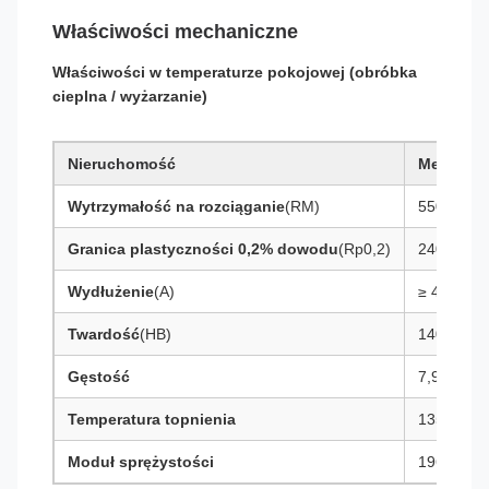
Właściwości mechaniczne
Właściwości w temperaturze pokojowej (obróbka
cieplna / wyżarzanie)
Nieruchomość
Metryczn
Wytrzymałość na rozciąganie
(RM)
550 – 750
Granica plastyczności 0,2% dowodu
(Rp0,2)
240 – 310
Wydłużenie
(A)
≥ 45%
Twardość
(HB)
140 – 190
Gęstość
7,94 g/cm
Temperatura topnienia
1350 – 1
Moduł sprężystości
196 GPa