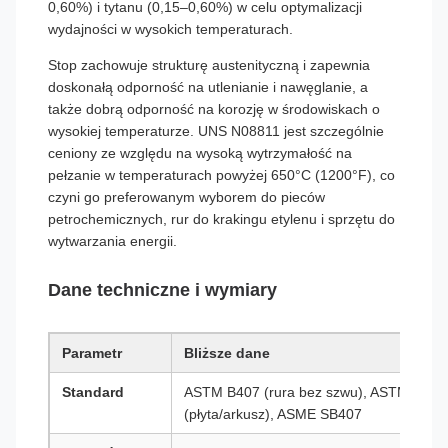
0,60%) i tytanu (0,15–0,60%) w celu optymalizacji
wydajności w wysokich temperaturach.
Stop zachowuje strukturę austenityczną i zapewnia
doskonałą odporność na utlenianie i nawęglanie, a
także dobrą odporność na korozję w środowiskach o
wysokiej temperaturze. UNS N08811 jest szczególnie
ceniony ze względu na wysoką wytrzymałość na
pełzanie w temperaturach powyżej 650°C (1200°F), co
czyni go preferowanym wyborem do pieców
petrochemicznych, rur do krakingu etylenu i sprzętu do
wytwarzania energii.
Dane techniczne i wymiary
Parametr
Bliższe dane
Standard
ASTM B407 (rura bez szwu), ASTM B408 
(płyta/arkusz), ASME SB407