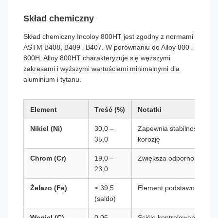
Skład chemiczny
Skład chemiczny Incoloy 800HT jest zgodny z normami
ASTM B408, B409 i B407. W porównaniu do Alloy 800 i
800H, Alloy 800HT charakteryzuje się węższymi
zakresami i wyższymi wartościami minimalnymi dla
aluminium i tytanu.
Element
Treść (%)
Notatki
Nikiel (Ni)
30,0 –
Zapewnia stabilność aust
35,0
korozję
Chrom (Cr)
19,0 –
Zwiększa odporność na ut
23,0
Żelazo (Fe)
≥ 39,5
Element podstawowy, równ
(saldo)
Węgiel (C)
0,06 –
Ściśle kontrolowany zakr