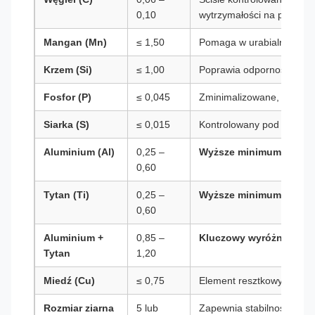
0,10
wytrzymałości na pełzanie
Mangan (Mn)
≤ 1,50
Pomaga w urabialności n
Krzem (Si)
≤ 1,00
Poprawia odporność na ut
Fosfor (P)
≤ 0,045
Zminimalizowane, aby za
Siarka (S)
≤ 0,015
Kontrolowany pod kątem u
Aluminium (Al)
0,25 –
Wyższe minimum
niż 800
0,60
Tytan (Ti)
0,25 –
Wyższe minimum
niż 800
0,60
Aluminium +
0,85 –
Kluczowy wyróżnik
– wzm
Tytan
1,20
Miedź (Cu)
≤ 0,75
Element resztkowy
Rozmiar ziarna
5 lub
Zapewnia stabilność w wy