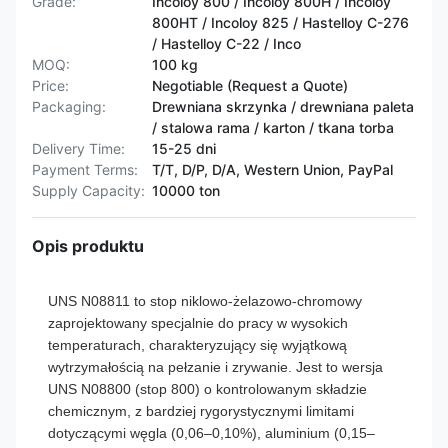
Grade:
Incoloy 800 / Incoloy 800H / Incoloy
800HT / ​​Incoloy 825 / Hastelloy C-276
/ Hastelloy C-22 / Inco
MOQ:
100 kg
Price:
Negotiable (Request a Quote)
Packaging:
Drewniana skrzynka / drewniana paleta
/ stalowa rama / karton / tkana torba
Delivery Time:
15-25 dni
Payment Terms:
T/T, D/P, D/A, Western Union, PayPal
Supply Capacity:
10000 ton
Opis produktu
UNS N08811
to stop niklowo-żelazowo-chromowy
zaprojektowany specjalnie do pracy w wysokich
temperaturach, charakteryzujący się wyjątkową
wytrzymałością na pełzanie i zrywanie. Jest to wersja
UNS N08800 (stop 800) o kontrolowanym składzie
chemicznym, z bardziej rygorystycznymi limitami
dotyczącymi węgla (0,06–0,10%), aluminium (0,15–