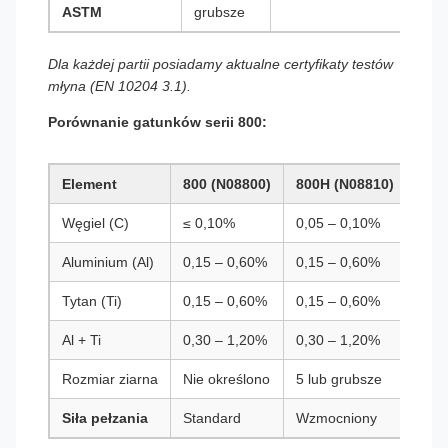
ASTM
grubsze
Dla każdej partii posiadamy aktualne certyfikaty testów
młyna (EN 10204 3.1).
Porównanie gatunków serii 800:
Element
800 (N08800)
800H (N08810)
800
Węgiel (C)
≤ 0,10%
0,05 – 0,10%
0,06
Aluminium (Al)
0,15 – 0,60%
0,15 – 0,60%
0,25
Tytan (Ti)
0,15 – 0,60%
0,15 – 0,60%
0,25
Al + Ti
0,30 – 1,20%
0,30 – 1,20%
0,85
Rozmiar ziarna
Nie określono
5 lub grubsze
5 lu
Siła pełzania
Standard
Wzmocniony
Naj