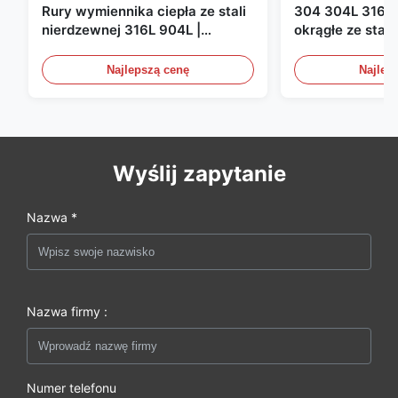
Rury wymiennika ciepła ze stali
304 304L 316 3
nierdzewnej 316L 904L |
okrągłe ze stal
Wysoka odporność na korozję
10S do XXS Go
Rury okrągłe ze 
Najlepszą cenę
Najlep
Wyślij zapytanie
Nazwa *
Nazwa firmy :
Numer telefonu