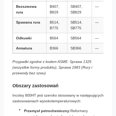
Bezszwowa
B407,
SB407,
—
rura
B829
SB829
Spawana rura
B514,
SB514,
—
B775
SB775
Odkuwki
B564
SB564
—
Armatura
B366
SB366
—
Przypadki zgodne z kodem ASME: Sprawa 1325
(wszystkie formy produktu), Sprawa 1983 (Rury i
przewody bez szwu)
Obszary zastosowań
Incoloy 800HT jest szeroko stosowany w następujących
zastosowaniach wysokotemperaturowych:
Przemysł petrochemiczny:
Reformery