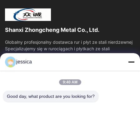
Shanxi Zhongcheng Metal Co., Ltd.
Globalny profesjonalny dostawca rur i płyt ze stali nierdzewnej
Specjalizujemy się w rurociągach i płytkach ze stali
nierdzewnej, zapewniając...
jessica
Szybkie Linki
Dom
Produkty
9:40 AM
O Nas
Wycieczka Po Fabryce
Kontrola Jakości
Skontaktuj Się Z Nami
Good day, what product are you looking for?
Aktualności
Wszystkie Przypadki
Blog
Skontaktuj Się Z Nami
Yin-86-13309215766