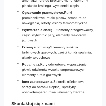
amoniaku, rury do pirolizy etylenu, elementy
pieców do krakingu, wymienniki ciepła
Ogrzewanie przemysłowe:
Rurki
promiennikowe, mufle pieców, armatura do
nawęglania, retorty, osłony termometryczne
Wytwarzanie energii:
Elementy przegrzewaczy,
części wytwornic pary, elementy reaktorów
jądrowych
Przemysł lotniczy:
Elementy silników
turbinowych gazowych, części komór spalania,
układy wydechowe
Ropa i gaz:
Rury odwiertowe, wyposażenie
głowic odwiertów wysokotemperaturowych,
elementy turbin gazowych
Inne zastosowania:
Zbiorniki ciśnieniowe,
sprzęt do obróbki cieplnej, sprężyny
wysokotemperaturowe i elementy złączne
Skontaktuj się z nami