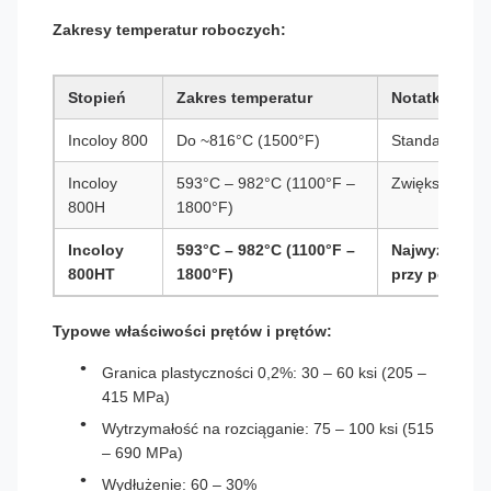
Zakresy temperatur roboczych:
Stopień
Zakres temperatur
Notatki
Incoloy 800
Do ~816°C (1500°F)
Standardowa 
Incoloy
593°C – 982°C (1100°F –
Zwiększona od
800H
1800°F)
Incoloy
593°C – 982°C (1100°F –
Najwyższa wy
800HT
1800°F)
przy pełzaniu
Typowe właściwości prętów i prętów:
Granica plastyczności 0,2%: 30 – 60 ksi (205 –
415 MPa)
Wytrzymałość na rozciąganie: 75 – 100 ksi (515
– 690 MPa)
Wydłużenie: 60 – 30%