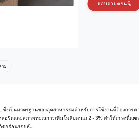
ส
อ
บ
ถ
า
ม
ต
อ
น
น
้สาย
6L ซึ่งเป็นมาตรฐานของอุตสาหกรรมสําหรับการใช้งานที่ต้องการค
คลอริดและสภาพทะเลการเพิ่มโมลิบเดนม 2 - 3% ทําให้เกรดนี้แตก
ัดกร่อนรอยหั...