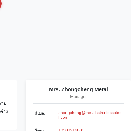
Mrs. Zhongcheng Metal
Manager
วาม
ต่าง
zhongcheng@metalsstainlessstee
อีเมล:
l.com
13309216881