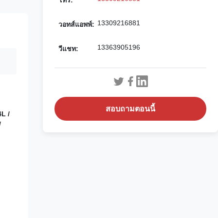
โทร:
13309216881
วอทส์แอพพ์:
13363905196
วีแชท:
สอบถามตอนนี้
4L /
/