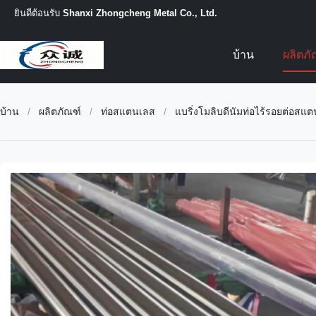
ยินดีต้อนรับ
Shanxi Zhongcheng Metal Co., Ltd.
บ้าน
ผลิตภ
บ้าน
/
ผลิตภัณฑ์
/
ท่อสแตนเลส
/
แบริ่งโมลิบดีนัมท่อไร้รอยต่อส