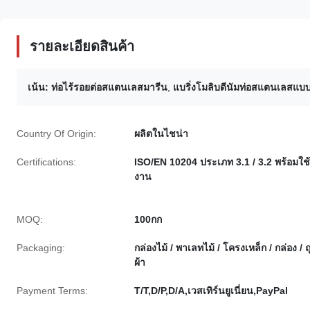
รายละเอียดสินค้า
เน้น:
ท่อไร้รอยต่อสแตนเลสมารีน
,
แบริ่งโมลิบดีนัมท่อสแตนเลสแบบ
Country Of Origin:
ผลิตในไชน่า
Certifications:
ISO/EN 10204 ประเภท 3.1 / 3.2 พร้อมใช้
งาน
MOQ:
100กก
Packaging:
กล่องไม้ / พาเลทไม้ / โครงเหล็ก / กล่อง / ถ
ผ้า
Payment Terms:
T/T,D/P,D/A,เวสเทิร์นยูเนี่ยน,PayPal