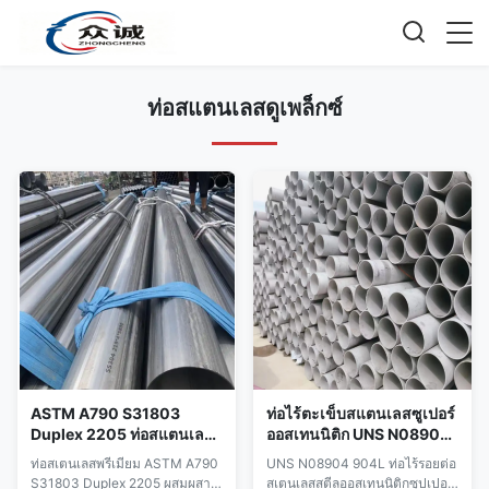
ท่อสแตนเลสดูเพล็กซ์
ASTM A790 S31803
ท่อไร้ตะเข็บสแตนเลสซูเปอร์
Duplex 2205 ท่อสแตนเลส
ออสเทนนิติก UNS N08904
6mm-610mm OD 1mm-
904L ทนกรดซัลฟิวริก
ท่อสเตนเลสพรีเมียม ASTM A790
UNS N08904 904L ท่อไร้รอยต่อ
40mm ผนังสําหรับ
ASTM A312 Schedule
S31803 Duplex 2205 ผสมผสาน
สเตนเลสสตีลออสเทนนิติกซุปเปอร์