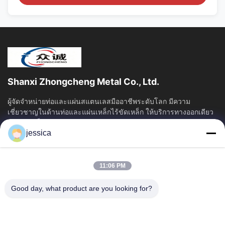
Shanxi Zhongcheng Metal Co., Ltd.
ผู้จัดจําหน่ายท่อและแผ่นสแตนเลสมืออาชีพระดับโลก มีความ
เชี่ยวชาญในด้านท่อและแผ่นเหล็กไร้ขัดเหล็ก ให้บริการทางออกเดียว
สําหรับเหล็กพิเศษอุตสาหกรรม
jessica
ลิงค์เร็ว
บ้าน
ผลิตภัณฑ์
11:06 PM
เกี่ยวกับเรา
ทัวร์โรงงาน
ควบคุมคุณภาพ
ติดต่อเรา
Good day, what product are you looking for?
ข่าว
ทุกกรณี
Blog