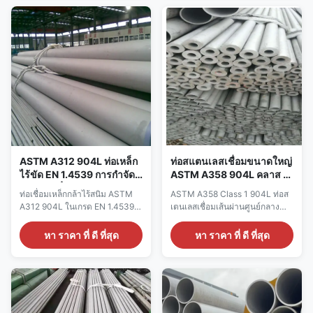
นอกชายฝั่งที่ต้องการความ
มาตรฐาน 19.05 มม. (3/4 ") x
ต้านทานการระเบิดและความ
WT 2.11 มม. (BWG 14) พร้อมโค้ง
ต้านทานการกัดกร่อนที่เหนือกว่า
รูปตัวยูรัศมีแคบสำหรับตัวแลก
เปลี่ยนความร้อนแบบเปลือกและ
แบบท่อ
ASTM A312 904L ท่อเหล็ก
ท่อสแตนเลสเชื่อมขนาดใหญ่
ไร้ขัด EN 1.4539 การกําจัด
ASTM A358 904L คลาส 1
เกลือจากน้ําทะเล OD 114.3-
EN 1.4539 สำหรับงาน
ท่อเชื่อมเหล็กกล้าไร้สนิม ASTM
ASTM A358 Class 1 904L ท่อส
610mm ทนต่อคลอริด
แปรรูปเคมี OD 219-610 มม.
A312 904L ในเกรด EN 1.4539
เตนเลสเชื่อมเส้นผ่านศูนย์กลาง
WT 3-20 มม.
ออกแบบมาโดยเฉพาะสำหรับ
ขนาดใหญ่สำหรับโรงงานแปรรูป
โรงงานกรองน้ำทะเลแบบรีเวิร์สอ
เคมี ระบบสร้างกรดใหม่ และท่อ
หา ราคา ที่ ดี ที่สุด
หา ราคา ที่ ดี ที่สุด
อสโมซิส (SWRO) ช่วงเส้นผ่าน
ของโรงงานเยื่อกระดาษ OD 219-
ศูนย์กลางขนาดใหญ่ OD 114.3-
610 มม. (8"-24") พร้อมการตรวจ
610 มม. มีความทนทานต่อการ
สอบรอยเชื่อมด้วยรังสี 100% เกรด
เกิดบ่อคลอไรด์ การกัดกร่อนตาม
EN 1.4539 ช่วยให้มั่นใจได้ถึง
รอยแยก และการปนเปื้อนทาง
ความต้านทานการกัดกร่อนเต็มรูป
ชีวภาพในสภาพแวดล้อมทางทะเล
แบบผ่านโซนการเชื่อมหลังจาก