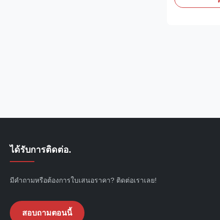
ห
aggressive en
steel pipes wo
provides except
pitting, ...
ได้รับการติดต่อ.
มีคำถามหรือต้องการใบเสนอราคา? ติดต่อเราเลย!
สอบถามตอนนี้