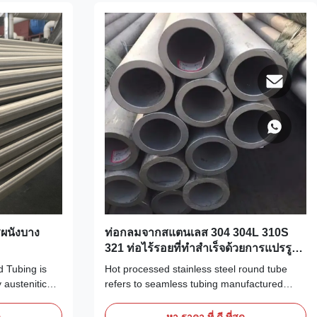
..
gas, power ...
รผนังบาง
ท่อกลมจากสแตนเลส 304 304L 310S
321 ท่อไร้รอยที่ทําสําเร็จด้วยการแปรรูป
ร้อน
d Tubing is
Hot processed stainless steel round tube
 austenitic
refers to seamless tubing manufactured
n roll forming
through hot forming operations, where solid
ding
stainless steel billets are heated to