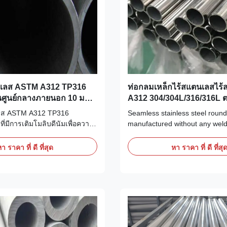
เลส ASTM A312 TP316
ท่อกลมเหล็กไร้สแตนเลสไร
นศูนย์กลางภายนอก 10 มม. -
A312 304/304L/316/316L 
ามหนาผนัง 1 มม. - 60 มม.
ถึง XXS
ลส ASTM A312 TP316
Seamless stainless steel round
การวิศวกรรมทางทะเล
ี่มีการเติมโมลิบดีนัมเพื่อความ
manufactured without any wel
รกัดกร่อนของน้ำทะเลและการ
created by extruding a solid bil
ดจากคลอไรด์เป็นพิเศษ ออกแบบมา
mandrel to form a hollow tube.
า ราคา ที่ ดี ที่สุด
หา ราคา ที่ ดี ที่สุ
รับงานวิศวกรรมทางทะเลและ
results in a pipe with uniform w
ตฟอร์มนอกชายฝั่งโดยเฉพาะ
superior pressure resistance, 
structural integrity — making it 