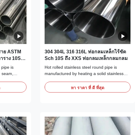
้สาย ASTM
304 304L 316 316L ท่อกลมเหล็กไร้ขัด
ตาราง 10S
Sch 10S ถึง XXS ท่อกลมเหล็กกลมกลม
 pipe is
Hot rolled stainless steel round pipe is
d seam,
manufactured by heating a solid stainless
let through a
steel billet to approximately 1200°C
 This process
(2200°F) and then rolling it through a series
ด
หา ราคา ที่ ดี ที่สุด
all thickness,
of mills to form a hollow tube. This high-
and excellent
temperature forming process allows for the
the ...
production of large diameter, thick wall pipes
...