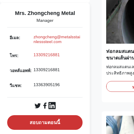
Mrs. Zhongcheng Metal
Manager
zhongcheng@metalsstai
อีเมล:
nlesssteel.com
ท่อกลมสแตน
13309216881
โทร:
ขนาดเส้นผ่า
1200 มม. คว
ท่อกลมสแตนเ
13309216881
วอทส์แอพพ์:
สำหรับโครง
ประสิทธิภาพสูงท
ต้านทานต่อกา
13363905196
วีแชท:
กัดกร่อนที่เกิ
ห
โดยเฉพาะสำห
การใช้งานแพล
สอบถามตอนนี้