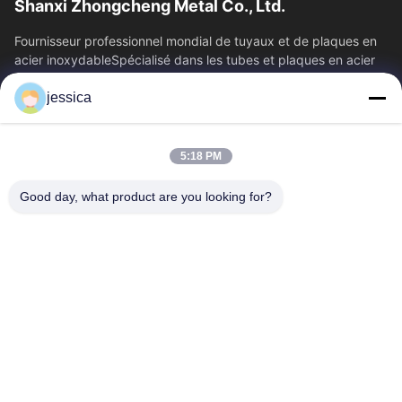
Shanxi Zhongcheng Metal Co., Ltd.
Fournisseur professionnel mondial de tuyaux et de plaques en
acier inoxydableSpécialisé dans les tubes et plaques en acier
inoxydable, offrant une...
jessica
Liens Rapides
Aperçu
Produits
5:18 PM
A Propos De Nous
Visite D'usine
Contrôle De La Qualité
Contact
Good day, what product are you looking for?
Nouvelles
Tous Les Cas
Blog
Contactez-Nous
Yin-86-13309215766
8613309215766
zhongcheng@metalsstainlesssteel.com