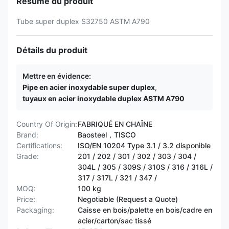
Résumé du produit
Tube super duplex S32750 ASTM A790
Détails du produit
Mettre en évidence:
Pipe en acier inoxydable super duplex
,
tuyaux en acier inoxydable duplex ASTM A790
Country Of Origin:
FABRIQUÉ EN CHAÎNE
Brand:
Baosteel，TISCO
Certifications:
ISO/EN 10204 Type 3.1 / 3.2 disponible
Grade:
201 / 202 / 301 / 302 / 303 / 304 /
304L / 305 / 309S / 310S / 316 / 316L /
317 / 317L / 321 / 347 /
MOQ:
100 kg
Price:
Negotiable (Request a Quote)
Packaging:
Caisse en bois/palette en bois/cadre en
acier/carton/sac tissé