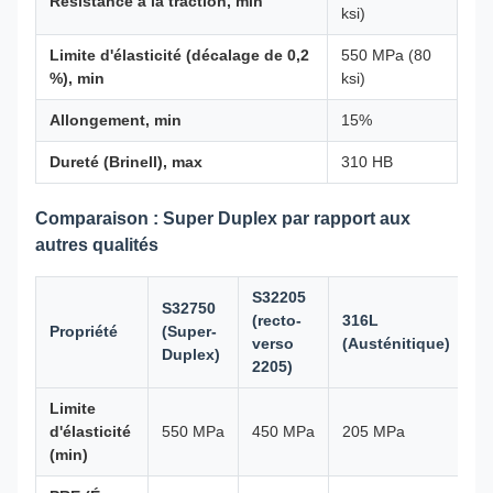
Résistance à la traction, min
ksi)
Limite d'élasticité (décalage de 0,2
550 MPa (80
%), min
ksi)
Allongement, min
15%
Dureté (Brinell), max
310 HB
Comparaison : Super Duplex par rapport aux
autres qualités
S32205
S32750
(recto-
316L
Propriété
(Super-
verso
(Austénitique)
Duplex)
2205)
Limite
d'élasticité
550 MPa
450 MPa
205 MPa
(min)