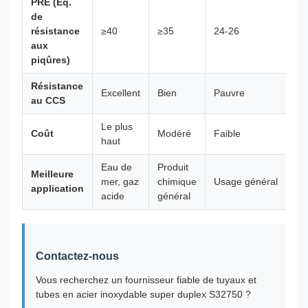
PRE (Éq.
de
résistance
≥40
≥35
24-26
aux
piqûres)
Résistance
Excellent
Bien
Pauvre
au CCS
Le plus
Coût
Modéré
Faible
haut
Eau de
Produit
Meilleure
mer, gaz
chimique
Usage général
application
acide
général
Contactez-nous
Vous recherchez un fournisseur fiable de tuyaux et
tubes en acier inoxydable super duplex S32750 ?