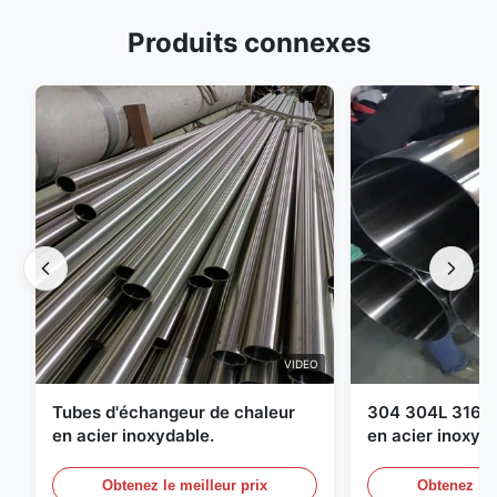
Produits connexes
VIDEO
Tubes d'échangeur de chaleur
304 304L 316 3
en acier inoxydable.
en acier inoxyd
Obtenez le meilleur prix
Obtenez le 