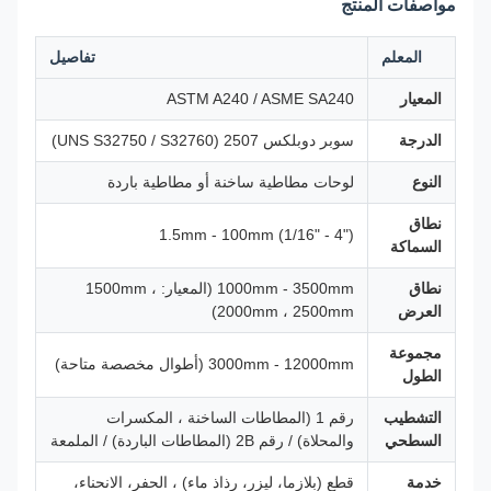
مواصفات المنتج
المعلم
تفاصيل
المعيار
ASTM A240 / ASME SA240
الدرجة
سوبر دوبلكس 2507 (UNS S32750 / S32760)
النوع
لوحات مطاطية ساخنة أو مطاطية باردة
نطاق
1.5mm - 100mm (1/16" - 4")
السماكة
نطاق
1000mm - 3500mm (المعيار: 1500mm ،
العرض
2000mm ، 2500mm)
مجموعة
3000mm - 12000mm (أطوال مخصصة متاحة)
الطول
التشطيب
رقم 1 (المطاطات الساخنة ، المكسرات
السطحي
والمحلاة) / رقم 2B (المطاطات الباردة) / الملمعة
خدمة
قطع (بلازما، ليزر، رذاذ ماء) ، الحفر، الانحناء،