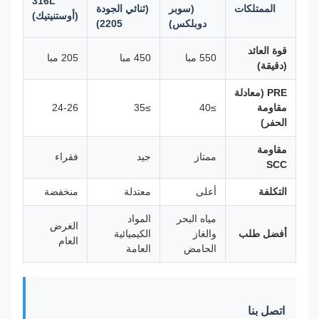
316L
الممتلكات
(سوبر
(ثنائي الجودة
(أوستنيتيك)
دوبلكس)
2205)
قوة العائد
550 مبا
450 مبا
205 مبا
(دقيقة)
PRE (معادلة
مقاومة
≥40
≥35
24-26
الحفر)
مقاومة
ممتاز
جيد
فقراء
SCC
التكلفة
أعلى
معتدلة
منخفضة
مياه البحر
المواد
الغرض
أفضل طلب
والغاز
الكيميائية
العام
الحامض
العامة
اتصل بنا