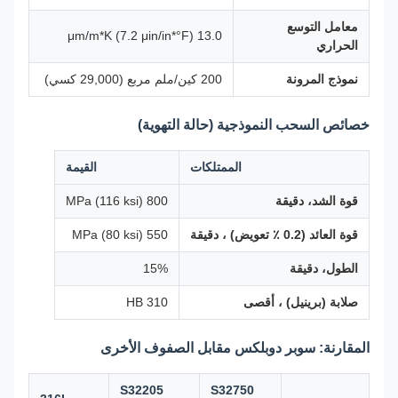
معامل التوسع
13.0 μm/m*K (7.2 μin/in*°F)
الحراري
نموذج المرونة
200 كين/ملم مربع (29,000 كسي)
خصائص السحب النموذجية (حالة التهوية)
الممتلكات
القيمة
قوة الشد، دقيقة
800 MPa (116 ksi)
قوة العائد (0.2 ٪ تعويض) ، دقيقة
550 MPa (80 ksi)
الطول، دقيقة
15%
صلابة (برينيل) ، أقصى
310 HB
المقارنة: سوبر دوبلكس مقابل الصفوف الأخرى
S32205
S32750