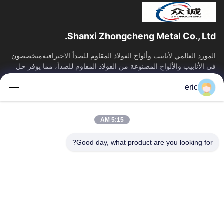
Shanxi Zhongcheng Metal Co., Ltd.
المورد العالمي لأنابيب وألواح الفولاذ المقاوم للصدأ الاحترافيةمتخصصون
في الأنابيب والألواح المصنوعة من الفولاذ المقاوم للصدأ، مما يوفر حل
توريد...
eric
روابط سريعة
منزل
المنتجات
5:15 AM
حول بنا
جولة في المعمل
ضبط الجودة
اتصل بنا
Good day, what product are you looking for?
أخبار
جميع القضايا
Blog
اتصل بنا
Yin-86-13309215766
8613309215766