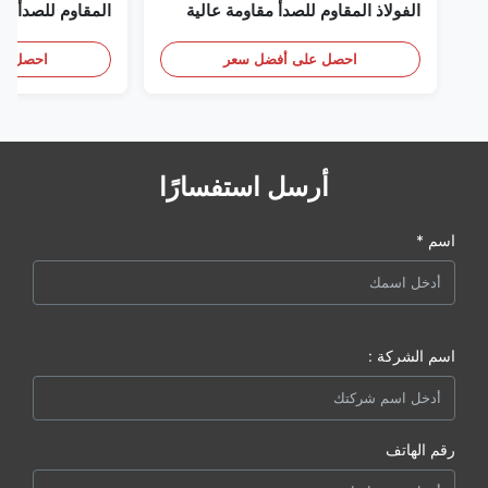
الفولاذ المقاوم للصدأ مقاومة عالية
للتآكل
إلى XXS ال
المدرفلة على ال
احصل على أفضل سعر
احصل عل
أرسل استفسارًا
اسم *
اسم الشركة :
رقم الهاتف