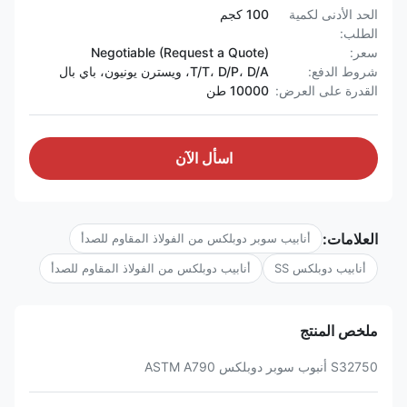
الحد الأدنى لكمية
100 كجم
الطلب:
سعر:
Negotiable (Request a Quote)
شروط الدفع:
T/T، D/P، D/A، ويسترن يونيون، باي بال
القدرة على العرض:
10000 طن
اسأل الآن
العلامات:
أنابيب سوبر دوبلكس من الفولاذ المقاوم للصدأ
أنابيب دوبلكس SS
أنابيب دوبلكس من الفولاذ المقاوم للصدأ
ملخص المنتج
S32750 أنبوب سوبر دوبلكس ASTM A790