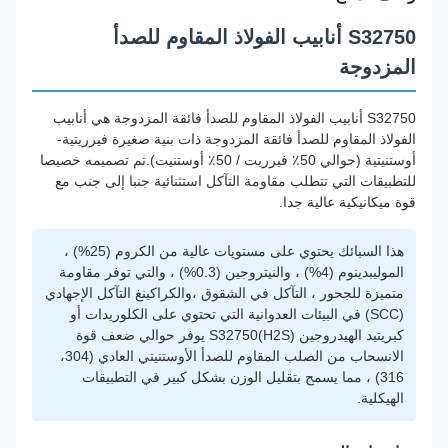
S32750 أنابيب الفولاذ المقاوم للصدأ
المزدوجة
S32750 أنابيب الفولاذ المقاوم للصدأ فائقة المزدوجة هي أنابيب
الفولاذ المقاوم للصدأ فائقة المزدوجة ذات بنية صغيرة فيرريتية-
أوستنيتية (حوالي 50٪ فيرريت / 50٪ أوستنيت).تم تصميمه خصيصا
للتطبيقات التي تتطلب مقاومة التآكل استثنائية جنبا إلى جنب مع
قوة ميكانيكية عالية جدا.
هذا السبائك يحتوي على مستويات عالية من الكروم (25%) ،
الموليبدينوم (4%) ، والنيتروجين (0.3%) ، والتي توفر مقاومة
متميزة للجحور ، التآكل في الشقوق ،والكراكينغ التآكل الإجهادي
(SCC) في البيئات العدوانية التي تحتوي على الكلوريدات أو
كبريتيد الهيدروجين (H2S)S32750 يوفر حوالي ضعف قوة
الانسحاب من الصلب المقاوم للصدأ الأوستنيتي العادي (304،
316) ، مما يسمح بتقليل الوزن بشكل كبير في التطبيقات
الهيكلية.