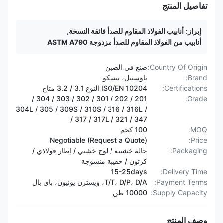
تفاصيل المنتج
إبراز:
أنابيب الفولاذ المقاوم للصدأ فائقة النسخة
,
أنابيب من الفولاذ المقاوم للصدأ مزدوجة ASTM A790
Country Of Origin:
صنع في الصين
Brand:
باوستيل، تيسكو
Certifications:
ISO/EN 10204 النوع 3.1 / 3.2 متاح
201 / 202 / 301 / 302 / 303 / 304 /
Grade:
304L / 305 / 309S / 310S / 316 / 316L /
317 / 317L / 321 / 347 /
MOQ:
100 كجم
Negotiable (Request a Quote)
Price:
Packaging:
حالة خشبية / لوح خشبي / إطار فولاذي /
كرتون / حقيبة منسوجة
15-25days
Delivery Time:
Payment Terms:
T/T، D/P، D/A، ويسترن يونيون، باي بال
Supply Capacity:
10000 طن
وصف المنتج