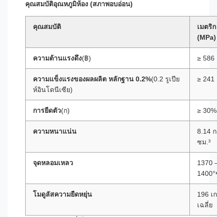
คุณสมบัติอุณหภูมิห้อง (สภาพอบอ่อน)
คุณสมบัติ
เมตริก
(MPa)
ความต้านแรงดึง
(฿)
≥ 586
ความแข็งแรงของผลผลิต หลักฐาน 0.2%
(0.2 รูเปีย
≥ 241
ห์อินโดนีเซีย)
การยืดตัว
(ก)
≥ 30%
ความหนาแน่น
8.14 ก
ซม.³
จุดหลอมเหลว
1370 
1400°
โมดูลัสความยืดหยุ่น
196 เ
เฉลี่ย