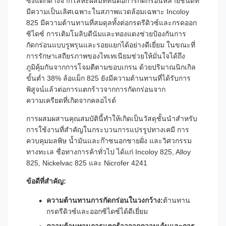
ซึ่งแตกต่างจากโลหะผสมที่ทนต่อการกัดกร่อนหลายชนิดที่
มีความเป็นเลิศเฉพาะในสภาพแวดล้อมเฉพาะ Incoloy
825 มีความต้านทานที่สมดุลทั้งต่อกรดรีดิวซ์และกรดออก
ซิไดซ์ การเติมโมลิบดีนัมและทองแดงช่วยป้องกันการ
กัดกร่อนแบบรูพรุนและรอยแยกได้อย่างดีเยี่ยม ในขณะที่
การรักษาเสถียรภาพของไทเทเนียมช่วยให้มั่นใจได้ถึง
ภูมิคุ้มกันจากการโจมตีตามขอบเกรน ด้วยปริมาณนิกเกิล
ขั้นต่ำ 38% ล้อแม็ก 825 ยังมีความต้านทานที่ได้รับการ
พิสูจน์แล้วต่อการแตกร้าวจากการกัดกร่อนจาก
ความเครียดที่เกิดจากคลอไรด์
การผสมผสานคุณสมบัตินี้ทำให้เกิดเป็นวัสดุชั้นนำสำหรับ
การใช้งานที่สำคัญในกระบวนการแปรรูปทางเคมี การ
ควบคุมมลพิษ น้ำมันและก๊าซนอกชายฝั่ง และวิศวกรรม
ทางทะเล ชื่อทางการค้าทั่วไป ได้แก่ Incoloy 825, Alloy
825, Nickelvac 825 และ Nicrofer 4241
ข้อดีที่สำคัญ:
ความต้านทานการกัดกร่อนในวงกว้าง:
ต้านทาน
กรดรีดิวซ์และออกซิไดซ์ได้ดีเยี่ยม