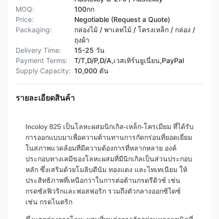
MOQ:
100กก
Price:
Negotiable (Request a Quote)
Packaging:
กล่องไม้ / พาเลทไม้ / โครงเหล็ก / กล่อง /
ถุงผ้า
Delivery Time:
15-25 วัน
Payment Terms:
T/T,D/P,D/A,เวสเทิร์นยูเนี่ยน,PayPal
Supply Capacity:
10,000 ตัน
รายละเอียดสินค้า
Incoloy 825 เป็นโลหะผสมนิกเกิล-เหล็ก-โครเมียม ที่ได้รับ
การออกแบบมาเพื่อความต้านทานการกัดกร่อนที่ยอดเยี่ยม
ในสภาพแวดล้อมที่มีความต้องการที่หลากหลาย องค์
ประกอบทางเคมีของโลหะผสมที่มีนิกเกิลเป็นส่วนประกอบ
หลัก ซึ่งเสริมด้วยโมลิบดีนัม ทองแดง และไทเทเนียม ให้
ประสิทธิภาพที่เหนือกว่าในการต่อต้านกรดรีดิวซ์ เช่น
กรดซัลฟิวริกและฟอสฟอริก รวมถึงตัวกลางออกซิไดซ์
เช่น กรดไนตริก