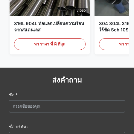
VIDEO
316L 904L ท่อแลกเปลี่ยนความร้อน
304 304L 316 31
จากสแตนเลส
ไร้ขัด Sch 10S ถ
กลมกลม
หา ราคา ที่ ดี ที่สุด
หา ราคา ที
ส่งคำถาม
ชื่อ *
ชื่อ บริษัท :