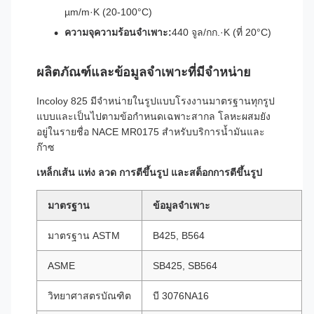
µm/m·K (20-100°C)
ความจุความร้อนจำเพาะ:
440 จูล/กก.·K (ที่ 20°C)
ผลิตภัณฑ์และข้อมูลจำเพาะที่มีจำหน่าย
Incoloy 825 มีจำหน่ายในรูปแบบโรงงานมาตรฐานทุกรูป
แบบและเป็นไปตามข้อกำหนดเฉพาะสากล โลหะผสมยัง
อยู่ในรายชื่อ NACE MR0175 สำหรับบริการน้ำมันและ
ก๊าซ
เหล็กเส้น แท่ง ลวด การตีขึ้นรูป และสต็อกการตีขึ้นรูป
มาตรฐาน
ข้อมูลจำเพาะ
มาตรฐาน ASTM
B425, B564
ASME
SB425, SB564
วิทยาศาสตรบัณฑิต
บี 3076NA16