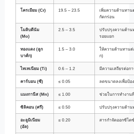
โครเมียม (Cr)
19.5 – 23.5
เพิ่มความต้านทาน
กัดกร่อน
โมลิบดีนัม
2.5 – 3.5
ปรับปรุงความต้าน
(Mo)
รอยแยก
ทองแดง (ลูก
1.5 – 3.0
ให้ความต้านทานต่อ
บาศ์ก)
ก)
ไทเทเนียม (Ti)
0.6 – 1.2
มีความเสถียรต่อ
คาร์บอน (ซี)
≤ 0.05
ลดขนาดลงเพื่อป้อ
แมงกานีส (Mn)
≤ 1.00
ช่วยในการทำงานที
ซิลิคอน (ศรี)
≤ 0.50
ปรับปรุงความต้าน
อะลูมิเนียม
≤ 0.20
สารกำจัดออกซิไดซ
(อัล)