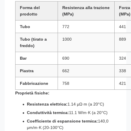
Forma del
Resistenza alla trazione
Forza 
prodotto
(MPa)
(MPa)
Tubo
772
441
Tubo (tirato a
1000
889
freddo)
Bar
690
324
Piastra
662
338
Fabbricazione
758
421
Proprietà fisiche:
Resistenza elettrica:
1.14 μΩ·m (a 20°C)
Conduttività termica:
11.1 W/m·K (a 20°C)
Coefficiente di espansione termica:
140,0
μm/m·K (20-100°C)