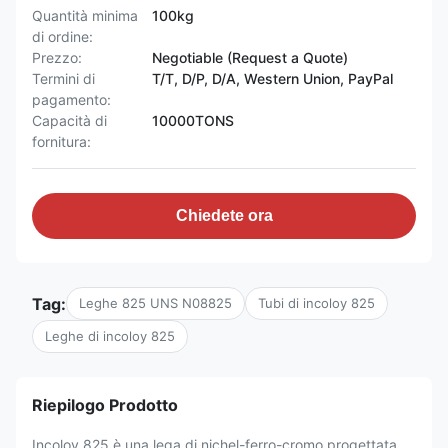
Quantità minima
100kg
di ordine:
Prezzo:
Negotiable (Request a Quote)
Termini di
T/T, D/P, D/A, Western Union, PayPal
pagamento:
Capacità di
10000TONS
fornitura:
Chiedete ora
Tag:
Leghe 825 UNS N08825
Tubi di incoloy 825
Leghe di incoloy 825
Riepilogo Prodotto
Incoloy 825 è una lega di nichel-ferro-cromo progettata