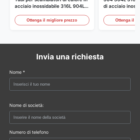
acciaio inossidabile 316L 904L |
di acciaio inoss
Elevata resistenza alla
XXS Tubi rotondi
corrosione
laminati a caldo
Ottenga il migliore prezzo
Ottenga il m
Invia una richiesta
Nome *
Nome di società:
Numero di telefono