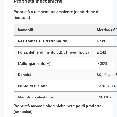
Proprietà meccaniche
Proprietà a temperatura ambiente (condizione di
ricottura)
Immobili
Metrica (M
Resistenza alla trazione
(Rm)
≥ 586
Forza del rendimento 0,2% Prova
(Rp0.2)
≥ 241
L'allungamento
(A)
≥ 30%
Densità
80,14 g/cm
Punto di fusione
1370 °C 14
Modulo di elasticità
196 GPa
Proprietà meccaniche tipiche per tipo di prodotto
(annealed)