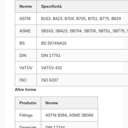
Norme
Specificità
ASTM
B163, B423, B704, B705, B751, B775, B829
ASME
SB163, SB423, SB704, SB705, SB751, SB775,
BS
BS 3074NA16
DIN
DIN 17751
VdTÜV
VdTÜV 432
ISO
ISO 6207
Altre forme
Prodotto
Norme
Fittings
ASTM B366, ASME SB366
Generale
DIN 17744