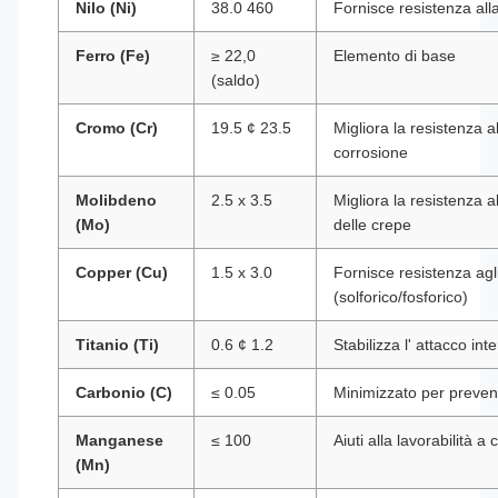
Nilo (Ni)
38.0 460
Fornisce resistenza alla
Ferro (Fe)
≥ 22,0
Elemento di base
(saldo)
Cromo (Cr)
19.5 ¢ 23.5
Migliora la resistenza a
corrosione
Molibdeno
2.5 x 3.5
Migliora la resistenza a
(Mo)
delle crepe
Copper (Cu)
1.5 x 3.0
Fornisce resistenza agli
(solforico/fosforico)
Titanio (Ti)
0.6 ¢ 1.2
Stabilizza l' attacco int
Carbonio (C)
≤ 0.05
Minimizzato per preveni
Manganese
≤ 100
Aiuti alla lavorabilità a 
(Mn)