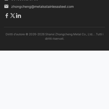
zhongcheng@metalsstainlesssteel.com
Diritti d'autore © 2026-2026 Shanxi Zhongcheng Metal Co., Ltd.. . Tutti i
diritti riservati.