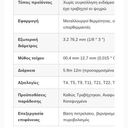
Τύπος προϊόντος
Χωρίς συγκόλληση ενδιάμεσος σωλ
έχει τραβηχτεί εν ψυχρώ
Εφαρμογή
Μεταλλουργοί θερμότητας, συμπυκν
υπερθερμαντές
Εξωτερική
3.2 76,2 mm (1/8 ′′ 3 ′′)
διάμετρος
Μύθος τοίχου
00,4 mm 12,7 mm (0,015 ′′ 0,500 ′′)
Διάρκεια
5.8m 12m (προσαρμοσμένα μήκη μ
Αξιολογίες
Τ4, T5, T9, T11, T21, T22, T91
Προϋποθέσεις
Καθώς Τραβήχτηκαν, Αναψυγμένα, 
παράδοσης
Κατεψυγμένα
Επεξεργασία
Βάση πετρελαίου, βερνίρισμα, παθ
επιφάνειας
πυροβολισμός