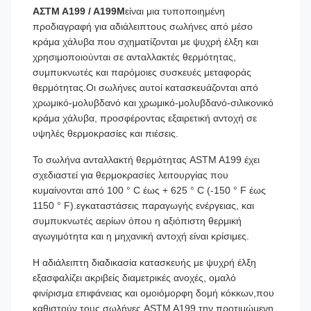
ΑΣTM A199 / A199M
είναι μια τυποποιημένη
προδιαγραφή για αδιάλειπτους σωλήνες από μέσο
κράμα χάλυβα που σχηματίζονται με ψυχρή έλξη και
χρησιμοποιούνται σε ανταλλακτές θερμότητας,
συμπυκνωτές και παρόμοιες συσκευές μεταφοράς
θερμότητας.Οι σωλήνες αυτοί κατασκευάζονται από
χρωμικό-μολυβδανό και χρωμικό-μολυβδανό-σιλικονικό
κράμα χάλυβα, προσφέροντας εξαιρετική αντοχή σε
υψηλές θερμοκρασίες και πιέσεις.
Το σωλήνα ανταλλακτή θερμότητας ASTM A199 έχει
σχεδιαστεί για θερμοκρασίες λειτουργίας που
κυμαίνονται από 100 ° C έως + 625 ° C (-150 ° F έως
1150 ° F).εγκαταστάσεις παραγωγής ενέργειας, και
συμπυκνωτές αερίων όπου η αξιόπιστη θερμική
αγωγιμότητα και η μηχανική αντοχή είναι κρίσιμες.
Η αδιάλειπτη διαδικασία κατασκευής με ψυχρή έλξη
εξασφαλίζει ακριβείς διαμετρικές ανοχές, ομαλό
φινίρισμα επιφάνειας και ομοιόμορφη δομή κόκκων,που
καθιστούν τους σωλήνες ASTM A199 την προτιμώμενη