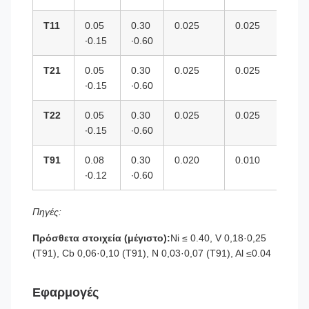
Τ11
0.05
0.30
0.025
0.025
0.
∙0.15
∙0.60
̇1.
Τ21
0.05
0.30
0.025
0.025
≤0
∙0.15
∙0.60
Τ22
0.05
0.30
0.025
0.025
1.
∙0.15
∙0.60
∙2
Τ91
0.08
0.30
0.020
0.010
0.
∙0.12
∙0.60
∙0
Πηγές:
Πρόσθετα στοιχεία (μέγιστο):
Ni ≤ 0.40, V 0,18·0,25
(T91), Cb 0,06·0,10 (T91), N 0,03·0,07 (T91), Al ≤0.04
Εφαρμογές