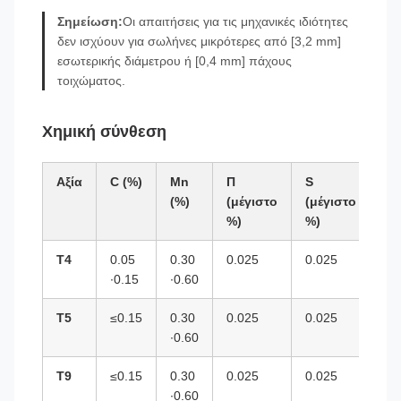
Σημείωση:
Οι απαιτήσεις για τις μηχανικές ιδιότητες
δεν ισχύουν για σωλήνες μικρότερες από [3,2 mm]
εσωτερικής διάμετρου ή [0,4 mm] πάχους
τοιχώματος.
Χημική σύνθεση
Αξία
C (%)
Mn
Π
S
Si
(%)
(μέγιστο
(μέγιστο
(%
%)
%)
Τ4
0.05
0.30
0.025
0.025
0.
∙0.15
∙0.60
̇1.
Τ5
≤0.15
0.30
0.025
0.025
≤0
∙0.60
Τ9
≤0.15
0.30
0.025
0.025
0.
∙0.60
∙1