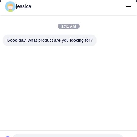
jessica
Γρήγορες Συνδέσεις
Αρχική Σελίδα
Προϊόντα
1:41 AM
Σχετικά Με Εμάς
Γύρος Εργοστασίων
Ποιοτικός Έλεγχος
Επαφή
Good day, what product are you looking for?
Νέα
Όλες Οι Περιπτώσεις
Blog
Μας Ελάτε Σε Επαφή Με
Yin-86-13309215766
8613309215766
zhongcheng@metalsstainlesssteel.com
Δικαιώματα πνευματικής ιδιοκτησίας © 2026-2026 Shanxi Zhongcheng
Metal Co., Ltd.. . Διατηρούνται όλα τα πνευματικά δικαιώματα.