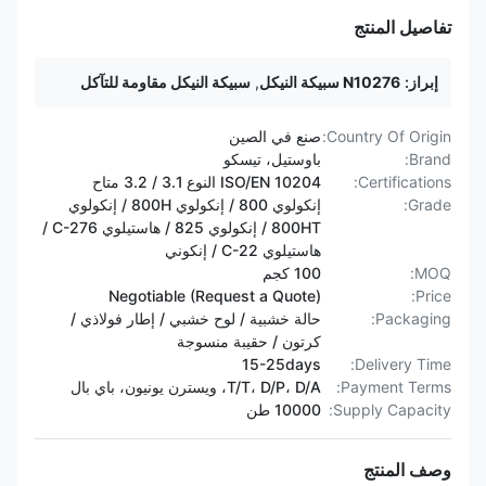
تفاصيل المنتج
إبراز:
N10276 سبيكة النيكل
,
سبيكة النيكل مقاومة للتآكل
Country Of Origin:
صنع في الصين
Brand:
باوستيل، تيسكو
Certifications:
ISO/EN 10204 النوع 3.1 / 3.2 متاح
Grade:
إنكولوي 800 / إنكولوي 800H / إنكولوي
800HT / ​​إنكولوي 825 / هاستيلوي C-276 /
هاستيلوي C-22 / إنكوني
MOQ:
100 كجم
Negotiable (Request a Quote)
Price:
Packaging:
حالة خشبية / لوح خشبي / إطار فولاذي /
كرتون / حقيبة منسوجة
15-25days
Delivery Time:
Payment Terms:
T/T، D/P، D/A، ويسترن يونيون، باي بال
Supply Capacity:
10000 طن
وصف المنتج