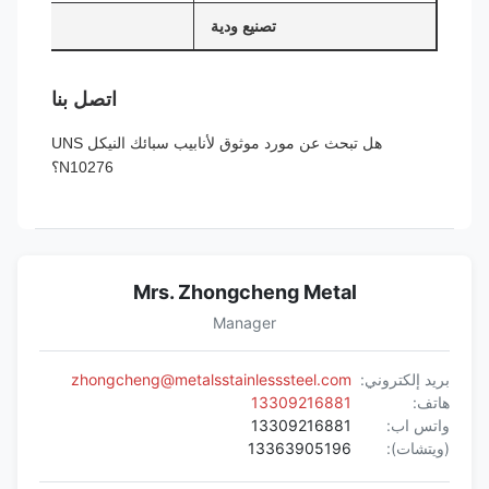
تصنيع ودية
اتصل بنا
هل تبحث عن مورد موثوق لأنابيب سبائك النيكل UNS
N10276؟
Mrs. Zhongcheng Metal
Manager
بريد إلكتروني:
zhongcheng@metalsstainlesssteel.com
هاتف:
13309216881
واتس اب:
13309216881
(ويتشات):
13363905196