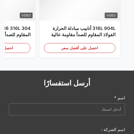
VIDEO
VIDEO
316L 904L أنابيب مبادلة الحرارة
الفولاذ المقاوم للصدأ مقاومة عالية
للتآكل
إلى XXS ال
المدرفلة على ال
احصل على أفضل سعر
احصل عل
أرسل استفسارًا
اسم *
اسم الشركة :