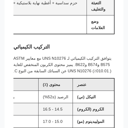
التعبئة
حزم سداسية + أغطية نهاية بلاستيكية + صناديق 
والتغليف
وضع
الصف + ا
العلامات
التركيب الكيميائي
يتوافق التركيب الكيميائي لـ UNS N10276 مع معايير ASTM
B575 وB574 وB622. يميز محتوى الكربون المنخفض للغاية
(.010.01٪) UNS N10276 عن السبائك السابقة من النوع C.
عنصر
محتوى (٪)
النيكل (ني)
الرصيد (≥52%)
يوفر مقاومة SCC والاستقرا
الكروم (الكروم)
14.5 - 16.5
الموليبدينوم (مو)
15.0 - 17.0
يوفر 