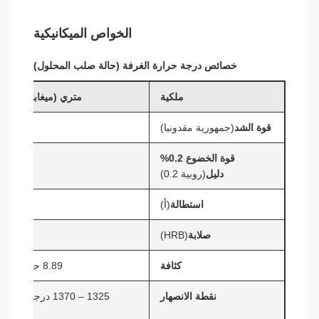
الخواص الميكانيكية
خصائص درجة حرارة الغرفة (حالة صلب المحلول)
ملكية
متري (ميغاباسكال)
قوة الشد
(جمهورية مقدونيا)
≥ 690
قوة الخضوع 0.2%
≥ 283
دليل
(روبية 0.2)
استطالة
(أ)
≥ 40%
صلابة
(HRB)
≥ 100
كثافة
8.89 جم/سم3
نقطة الانصهار
1325 – 1370 درجة مئوية