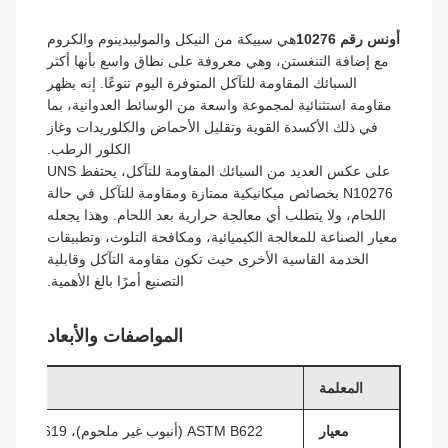
أونس رقم 10276
هي سبيكة من النيكل والموليبدينوم والكروم
مع إضافة التنغستن، وهي معروفة على نطاق واسع بأنها أكثر
السبائك المقاومة للتآكل المتوفرة اليوم تنوعًا. إنه يظهر
مقاومة استثنائية لمجموعة واسعة من الوسائط العدوانية، بما
في ذلك الأكسدة القوية وتقليل الأحماض والكلوريدات وغاز
الكلور الرطب.
على عكس العديد من السبائك المقاومة للتآكل، يحتفظ UNS
N10276 بخصائص ميكانيكية ممتازة ومقاومة للتآكل في حالة
اللحام، ولا يتطلب أي معالجة حرارية بعد اللحام. وهذا يجعله
معيار الصناعة للمعالجة الكيميائية، ومكافحة التلوث، وتطبيقات
الخدمة القاسية الأخرى حيث تكون مقاومة التآكل وقابلية
التصنيع أمرًا بالغ الأهمية.
المواصفات والأبعاد
المعلمة
معيار