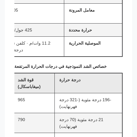
معامل المرونة
205 جيجا
حرارة محددة
425 جول/كجم·ك
الموصلية الحرارية
11.2 وات/م · كلفن (عند 20
درجة مئوية)
خصائص الشد النموذجية في درجات الحرارة المرتفعة
درجة حرارة
قوة الشد
ق
(ميغاباسكال)
-196 درجة مئوية (-321 درجة
965
فهرنهايت)
21 درجة مئوية (70 درجة
790
فهرنهايت)