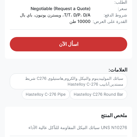
الطلب:
سعر:
Negotiable (Request a Quote)
شروط الدفع:
T/T، D/P، D/A، ويسترن يونيون، باي بال
القدرة على العرض:
10000 طن
اسأل الآن
العلامات:
سبائك الموليبدينوم والنيكل والكروم,هاستيلوى C276 شريط
مستدير,أنابيب Hastelloy C-276
Hastelloy C-276 Pipe
Hastelloy C276 Round Bar
ملخص المنتج
UNS N10276 سبائك النيكل المقاومة للتآكل عالية الأداء