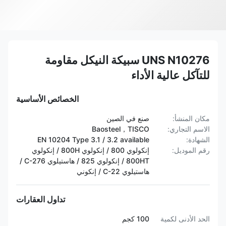
UNS N10276 سبيكة النيكل مقاومة
للتآكل عالية الأداء
الخصائص الأساسية
مكان المنشأ:
صنع في الصين
الاسم التجاري:
Baosteel，TISCO
الشهادة:
EN 10204 Type 3.1 / 3.2 available
رقم الموديل:
إنكولوي 800 / إنكولوي 800H / إنكولوي
800HT / ​​إنكولوي 825 / هاستيلوي C-276 /
هاستيلوي C-22 / إنكوني
تداول العقارات
الحد الأدنى لكمية
100 كجم