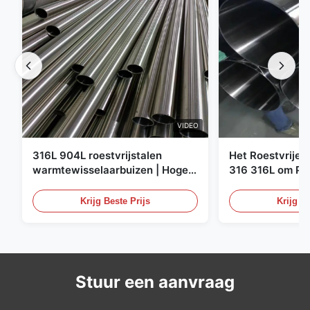
VIDEO
316L 904L roestvrijstalen
Het Roestvrije 
warmtewisselaarbuizen | Hoge
316 316L om Pij
corrosiebestendigheid
XXS Warmgewal
Staalbuizenstel
Krijg Beste Prijs
Krijg Be
Stuur een aanvraag