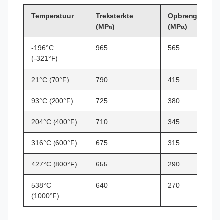
Temperatuur
Treksterkte
Opbrengststerk
(MPa)
(MPa)
-196°C
965
565
(-321°F)
21°C (70°F)
790
415
93°C (200°F)
725
380
204°C (400°F)
710
345
316°C (600°F)
675
315
427°C (800°F)
655
290
538°C
640
270
(1000°F)