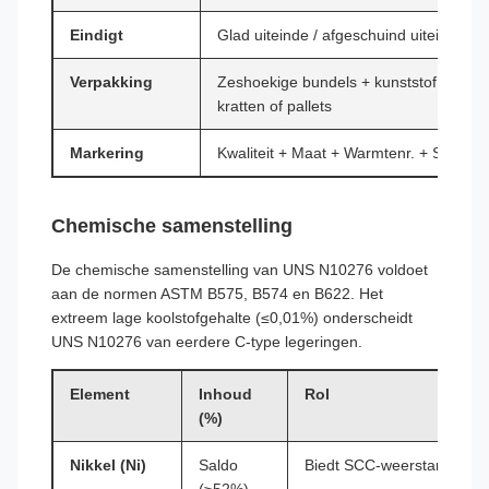
Eindigt
Glad uiteinde / afgeschuind uiteinde / 
Verpakking
Zeshoekige bundels + kunststof eindk
kratten of pallets
Markering
Kwaliteit + Maat + Warmtenr. + Standa
Chemische samenstelling
De chemische samenstelling van UNS N10276 voldoet
aan de normen ASTM B575, B574 en B622. Het
extreem lage koolstofgehalte (≤0,01%) onderscheidt
UNS N10276 van eerdere C-type legeringen.
Element
Inhoud
Rol
(%)
Nikkel (Ni)
Saldo
Biedt SCC-weerstand en aus