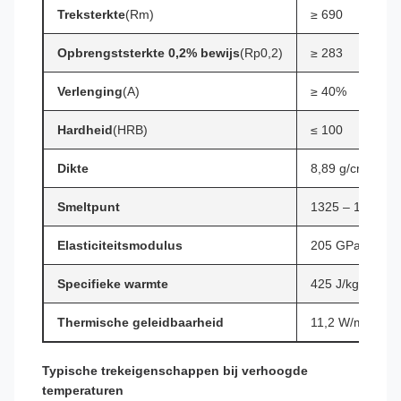
Treksterkte
(Rm)
≥ 690
Opbrengststerkte 0,2% bewijs
(Rp0,2)
≥ 283
Verlenging
(A)
≥ 40%
Hardheid
(HRB)
≤ 100
Dikte
8,89 g/cm³
Smeltpunt
1325 – 1370°C
Elasticiteitsmodulus
205 GPa
Specifieke warmte
425 J/kg·K
Thermische geleidbaarheid
11,2 W/m·K (bij
Typische trekeigenschappen bij verhoogde
temperaturen