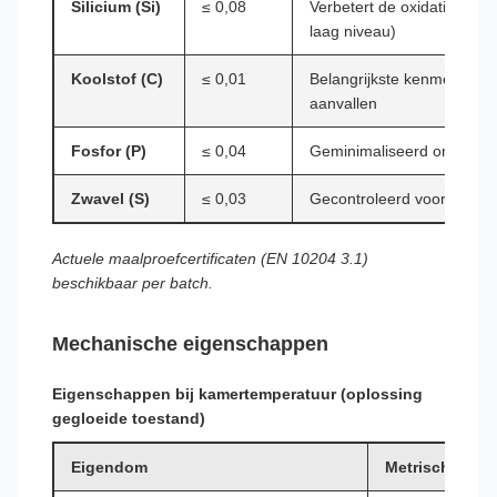
Silicium (Si)
≤ 0,08
Verbetert de oxidatieweers
laag niveau)
Koolstof (C)
≤ 0,01
Belangrijkste kenmerk – vo
aanvallen
Fosfor (P)
≤ 0,04
Geminimaliseerd om de duc
Zwavel (S)
≤ 0,03
Gecontroleerd voor warme
Actuele maalproefcertificaten (EN 10204 3.1)
beschikbaar per batch.
Mechanische eigenschappen
Eigenschappen bij kamertemperatuur (oplossing
gegloeide toestand)
Eigendom
Metrisch (MPa