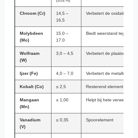
(≥52%)
Chroom (Cr)
14,5 –
Verbetert de oxidatie- en 
16,5
Molybdeen
15.0 –
Biedt weerstand tegen red
(Mo)
17.0
Wolfraam
3,0 – 4,5
Verbetert de plaatselijke 
(W)
Ijzer (Fe)
4,0 – 7,0
Verbetert de metallurgische 
Kobalt (Co)
≤ 2,5
Resterend element
Mangaan
≤ 1,00
Helpt bij hete verwerkbaar
(Mn)
Vanadium
≤ 0,35
Spoorelement
(V)