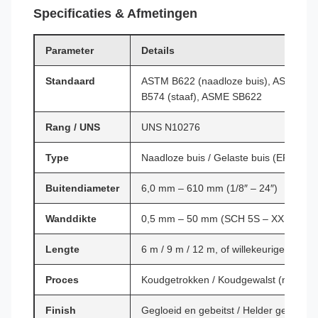
Specificaties & Afmetingen
Parameter
Details
Standaard
ASTM B622 (naadloze buis), ASTM B61
B574 (staaf), ASME SB622
Rang / UNS
UNS N10276
Type
Naadloze buis / Gelaste buis (ERW / 
Buitendiameter
6,0 mm – 610 mm (1/8″ – 24″)
Wanddikte
0,5 mm – 50 mm (SCH 5S – XXS)
Lengte
6 m / 9 m / 12 m, of willekeurige lengte
Proces
Koudgetrokken / Koudgewalst (naadloos)
Finish
Gegloeid en gebeitst / Helder gegloeid