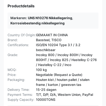
Productdetails
Markeren:
UNS N10276 Nikkellegering
,
Korrosiebestendig nikkellegering
Country Of Origin:
GEMAAKT IN CHINA
Brand:
Baosteel, TISCO
Certifications:
ISO/EN 10204 Type 3.1 / 3.2
beschikbaar
Grade:
Incoloy 800 / Incoloy 800H / Incoloy
800HT / ​​Incoloy 825 / Hastelloy C-276
/ Hastelloy C-22 / Inco
MOQ:
100 kg
Price:
Negotiable (Request a Quote)
Packaging:
Houten kist / houten pallet / stalen
frame / karton / geweven tas
Delivery Time:
15-25 dagen
Payment Terms:
T/T, D/P, D/A, Western Union, PayPal
Supply Capacity:
10000TONS