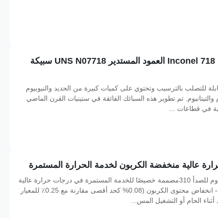
سبيكة فائقة عالية الحرارة والفضاء والطيران Inconel 718 العمود المستدير UNS N07718 سبيكة
الكروم قابلة للتصلب بالترسيب وتحتوي على كميات كبيرة من الحديد والنيوبيوم
 والتيتانيوم. تم تطوير هذه السبائك الفائقة في ستينيات القرن الماضي
ية في قطاعات ...
حرارة عالية منخفضة الكربون لخدمة الحرارة المستمرة
أنبوب 310S هو نسخة منخفضة الكربون من الصلب المقاوم للصدأ 310مصممة خصيصًا للخدمة المستمرة في درجات حرارة عالية
حيث يتطلب التعرض لدرجات حرارة مرتفعة لفترة طويلة- انخفاض محتوى الكربون (0.08% كحد أقصى مقارنة مع 0.25٪ للمعيار