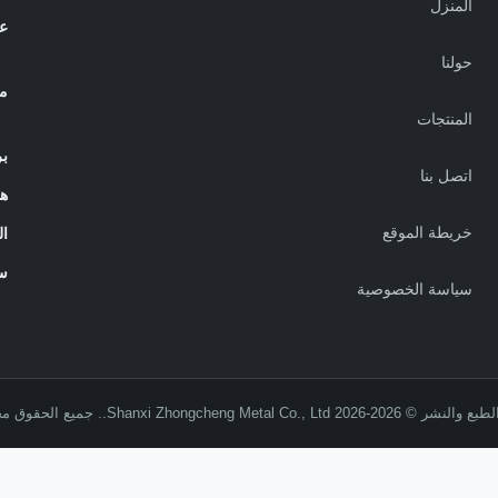
المنزل
عن
حولنا
م
المنتجات
بر
اتصل بنا
ه
خريطة الموقع
ا
س
سياسة الخصوصية
2026 Shanxi Zhongcheng Metal Co., Ltd.. جميع الحقوق محفوظة