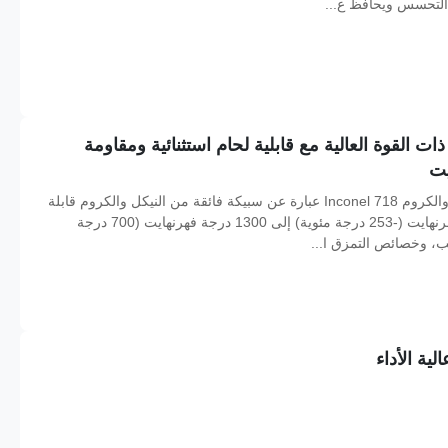
ع التحسس ويحافظ ع...
وبر سبيكة النيكل الكروميوم Inconel 718 ذات القوة العالية مع قابلية لحام استثنائية ومقاومة
سبيكة إنكونيل 718 عالية القوة قابلة للتصلب من النيكل والكروم Inconel 718 عبارة عن سبيكة فائقة من النيكل والكروم قابلة
للتصلب بالترسيب وتوفر قوة استثنائية من -423 درجة فهرنهايت (-253 درجة مئوية) إلى 1300 درجة فهرنهايت (700 درجة
عب، وخصائص التمزق ا...