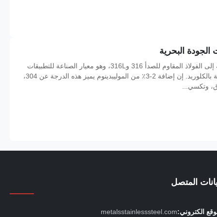
 الجودة البحرية
تشير الأنابيب غير الملحومة المصنوعة من الدرجة البحرية إلى الفولاذ المقاوم للصدأ 316 و316L، وهو معيار الصناعة للتطبيقات
التي تتطلب مقاومة فائقة للتآكل في البيئات البحرية الغنية بالكلوريد. إن إضافة 2-3٪ من الموليبدينوم يميز هذه الدرجة عن 304،
ق، وتكسي...
يانات المتصل
قع الكتروني:
metalsstainlesssteel.com