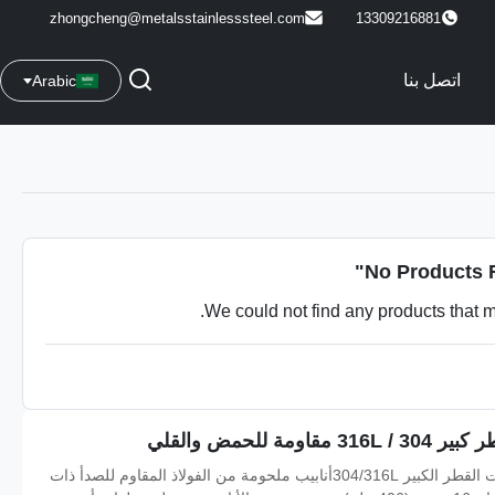
zhongcheng@metalsstainlesssteel.com
13309216881
اتصل بنا
Arabic
"
No Products F
We could not find any products that m
للحمض والقلي
الأنابيب الملحومة المصنوعة من الفولاذ المقاوم للصدأ ذات القطر الكبير 304/316Lأنابيب ملحومة من الفولاذ المقاوم للصدأ ذات