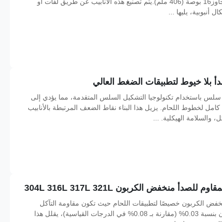
قطر كبيريتم تعريفه عادةً على أنه أنبوب بقطر خارجي يتجاوز16 بوصة (406 ملم).يتم تصنيع هذه الأنابيب عن طريق لفات أو
نبوبية، يليها ...
ل سلس باستخدام تكنولوجيا التشكيل السلس المتقدمة، مما يؤدي إلى
مل لخطوط اللحام. يزيل هذا البناء نقاط الضعف المرتبطة بالأنابيب
 والسلامة الهيكلية. ...
دأ منخفض الكربون 304L 316L 317L 321L
منخفض الكربون خصيصًا لتطبيقات اللحام حيث تكون مقاومة التآكل
الحبيبي أمرًا بالغ الأهمية. مع الحد الأقصى لمحتوى الكربون بنسبة 0.03% (مقارنة بـ 0.08% في الدرجات القياسية)، يقلل هذا