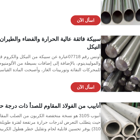
اسأل الآن
النيكل
أونس رقم 07718عبارة عن سبيكة من النيكل و
والموليبدينوم، بالإضافة إلى إضافات بسيطة من الألومنيوم
للمحركات النفاثة وتوربينات الغاز، وأصبحت المادة القياس
اسأل الآن
أنابيب من الفولاذ المقاوم للصدأ ذات درجة 
310) يوفر تحسين قابلية لحام وتقليل خطر هطول الكربيد أثناء الحام أو التشغيل المس...