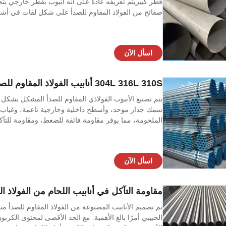
صفائح من الفولاذ المقاوم للصدأ على شكل لفات في أشكال أ
اسأل الآن
304L 316L 310S أنابيب الفولاذ المقاوم للصدأ بلا خيوط لتطبيقات الضغط العالي
يتم تصنيع الأنبوب الفولاذي المقاوم للصدأ المشكل بشك
سمك جدار موحد، وأسطح داخلية وخارجية ناعمة، وغياب كا
الملحومة، مما يوفر مقاومة فائقة للضغط، ومقاومة للتآكل،
اسأل الآن
مقاومة التآكل في أنابيب اللحام من الفولاذ المقاوم للص
تم تصميم الأنابيب المصنوعة من الفولاذ المقاوم للصدأ 