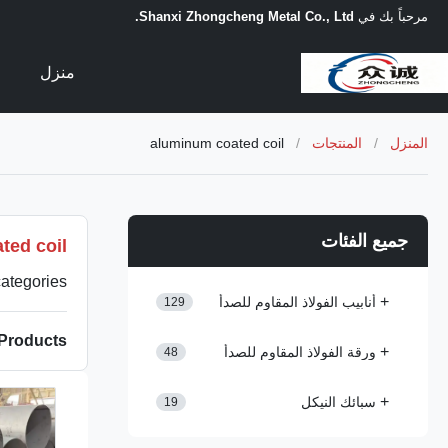
مرحباً بك في
Shanxi Zhongcheng Metal Co., Ltd.
منزل
المنزل
/
المنتجات
/
aluminum coated coil
جميع الفئات
ted coil
ategories.
+
أنابيب الفولاذ المقاوم للصدأ
129
Products
+
ورقة الفولاذ المقاوم للصدأ
48
+
سبائك النيكل
19