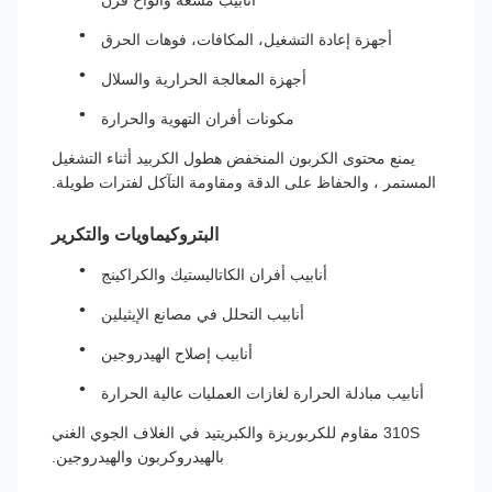
أنابيب مشعة وألواح فرن
أجهزة إعادة التشغيل، المكافات، فوهات الحرق
أجهزة المعالجة الحرارية والسلال
مكونات أفران التهوية والحرارة
يمنع محتوى الكربون المنخفض هطول الكربيد أثناء التشغيل
المستمر ، والحفاظ على الدقة ومقاومة التآكل لفترات طويلة.
البتروكيماويات والتكرير
أنابيب أفران الكاتاليستيك والكراكينج
أنابيب التحلل في مصانع الإيثيلين
أنابيب إصلاح الهيدروجين
أنابيب مبادلة الحرارة لغازات العمليات عالية الحرارة
310S مقاوم للكربوريزة والكبريتيد في الغلاف الجوي الغني
بالهيدروكربون والهيدروجين.