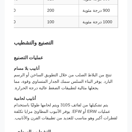
900 درجة مئوية
200
90
1000 درجة مئوية
100
50
التصنيع والتشطيب
عمليات التصنيع
أنابيب بلا مسام
تنتج من البلاط الصلب من خلال التطويق الساخن أو الرسم
البارد. يوفر البناء السلس سمك الجدار المتساوي وقوة، مما
يجعلها مثالية لتطبيقات الضغط عالية درجة الحرارة.
أنابيب لحامية
يتم تشكيلها من لفائف 310S ويتم لحامها طوليًا باستخدام
عمليات ERW أو EFW. يوفر الأنبوب المطاوئ مزايا تكلفة
لقطرات أكبر وهو مناسب للعديد من تطبيقات الفرن والأنابيب.
التشطيب السطحي