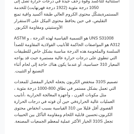
استثنائية للتأكسد وقوة زحف جيدة في درجات حرارة تصل إلى
1050 درجة مئوية (1922 درجة فهرنهايت) للخدمة
المستمرةيشكّل محتوى الكروم العالي طبقة أكسيد واقية تمنع
التقليص، في حين يحافظ محتوى النيكل على الاستقرار
الأوستنيتي ومقاومة الكربور.
UNS S31008 هو التسمية القياسية لهذه الدرجة ، و ASTM
A312 هو المواصفات الحاكمة للأنابيب الفولاذية المقاومة للصدأ
السلسة والملحومة.هذه الدرجة مناسبة بشكل خاص للتطبيقات
التي تنطوي على درجات حرارة عالية مستمرة حيث قد يواجه
المعيار 310 حساسية، أو عندما يكون هناك حاجة إلى لحام أثناء
التصنيع أو التثبيت.
تصميم 310S منخفض الكربون يجعله الخيار المفضل للمعدات
التي تعمل بشكل مستمر في نطاق 800-1000 درجة مئوية ،
مثل مكونات الفرن ، وأجهزة المعالجة الحرارية ،أنابيب
العمليات عالية الحرارةفي حين أن قوته في درجات الحرارة
القصوى أقل قليلا من 310 القياسية بسبب انخفاض محتوى
الكربون،تحسين قابلية اللحام ومقاومة التآكل بين الحبيبات
تجعل 310S الخيار الأكثر عملية لمعظم الجمعيات المصنعة.