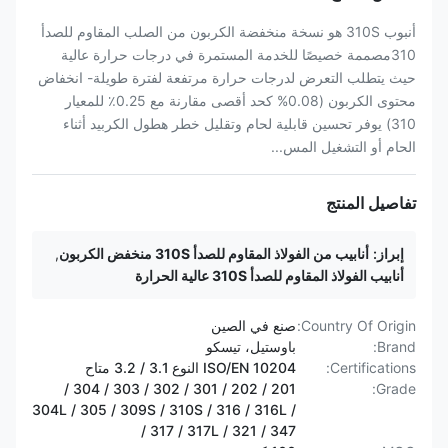
أنبوب 310S هو نسخة منخفضة الكربون من الصلب المقاوم للصدأ
310مصممة خصيصًا للخدمة المستمرة في درجات حرارة عالية
حيث يتطلب التعرض لدرجات حرارة مرتفعة لفترة طويلة- انخفاض
محتوى الكربون (0.08% كحد أقصى مقارنة مع 0.25٪ للمعيار
310) يوفر تحسين قابلية لحام وتقليل خطر هطول الكربيد أثناء
الحام أو التشغيل المس...
تفاصيل المنتج
إبراز:
أنابيب من الفولاذ المقاوم للصدأ 310S منخفض الكربون
,
أنابيب الفولاذ المقاوم للصدأ 310S عالية الحرارة
Country Of Origin:
صنع في الصين
Brand:
باوستيل، تيسكو
Certifications:
ISO/EN 10204 النوع 3.1 / 3.2 متاح
201 / 202 / 301 / 302 / 303 / 304 /
Grade:
304L / 305 / 309S / 310S / 316 / 316L /
317 / 317L / 321 / 347 /