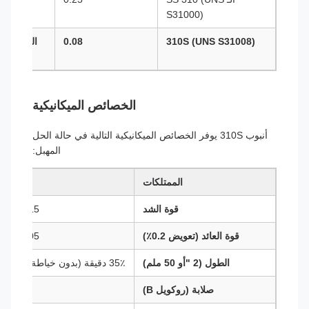
S31000)
310S (UNS S31008)
0.08
الخدمة ال
الخصائص الميكانيكية
أنبوب 310S يوفر الخصائص الميكانيكية التالية في حالة الحل
المهبل:
الممتلكات
القيمة ا
قوة الشد
515 MPa (75 ksi) دقيقة
قوة العائد (تعويض 0.2٪)
205 MPa (30 ksi) دقيقة
الطول (2 "أو 50 ملم)
35٪ دقيقة (بدون خياطة) / 30٪ دقيقة (محامية)
صلابة (روكويل B)
85 HRB الحد الأقصى