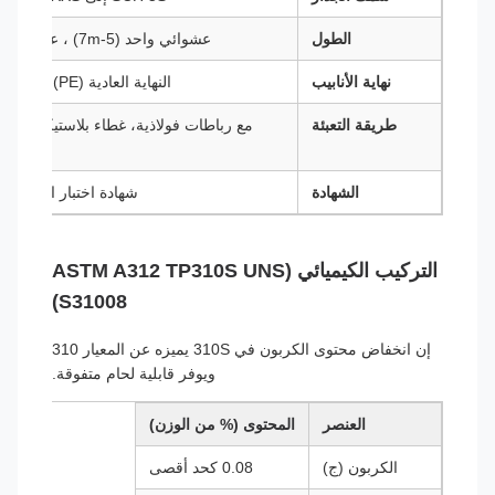
الطول
عشوائي واحد (5-7m) ، عشوائي مزدوج (10-13m) ، أو قطع دقيق
نهاية الأنابيب
النهاية العادية (PE) ، النهاية المزدوجة (BE) ، الخيوط (T&C)
طريقة التعبئة
مع رباطات فولاذية، غطاء بلاستيكي، تغل
الشهادة
شهادة اختبار الطاحونة EN 10204 من النوع 3.1 أو .2
التركيب الكيميائي (ASTM A312 TP310S UNS
S31008)
إن انخفاض محتوى الكربون في 310S يميزه عن المعيار 310
ويوفر قابلية لحام متفوقة.
العنصر
المحتوى (% من الوزن)
الكربون (ج)
0.08 كحد أقصى