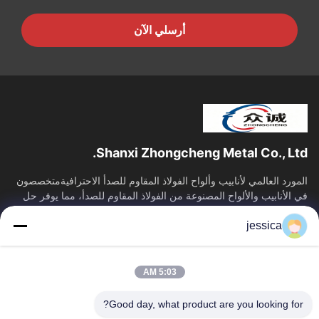
أرسلي الآن
Shanxi Zhongcheng Metal Co., Ltd.
المورد العالمي لأنابيب وألواح الفولاذ المقاوم للصدأ الاحترافيةمتخصصون
في الأنابيب والألواح المصنوعة من الفولاذ المقاوم للصدأ، مما يوفر حل
توريد...
jessica
روابط سريعة
منزل
المنتجات
5:03 AM
حول بنا
جولة في المعمل
ضبط الجودة
اتصل بنا
Good day, what product are you looking for?