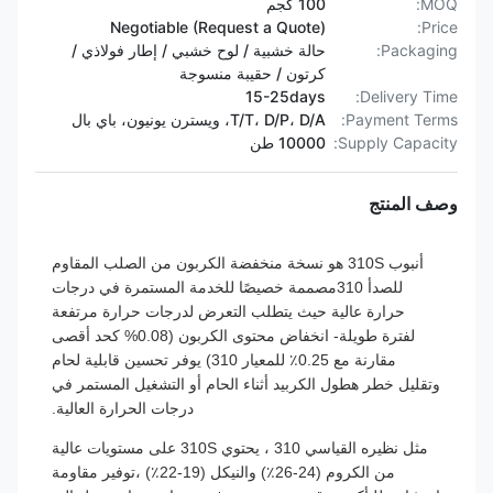
MOQ:
100 كجم
Negotiable (Request a Quote)
Price:
Packaging:
حالة خشبية / لوح خشبي / إطار فولاذي /
كرتون / حقيبة منسوجة
15-25days
Delivery Time:
Payment Terms:
T/T، D/P، D/A، ويسترن يونيون، باي بال
Supply Capacity:
10000 طن
وصف المنتج
أنبوب 310S هو نسخة منخفضة الكربون من الصلب المقاوم
للصدأ 310مصممة خصيصًا للخدمة المستمرة في درجات
حرارة عالية حيث يتطلب التعرض لدرجات حرارة مرتفعة
لفترة طويلة- انخفاض محتوى الكربون (0.08% كحد أقصى
مقارنة مع 0.25٪ للمعيار 310) يوفر تحسين قابلية لحام
وتقليل خطر هطول الكربيد أثناء الحام أو التشغيل المستمر في
درجات الحرارة العالية.
مثل نظيره القياسي 310 ، يحتوي 310S على مستويات عالية
من الكروم (24-26٪) والنيكل (19-22٪) ،توفير مقاومة