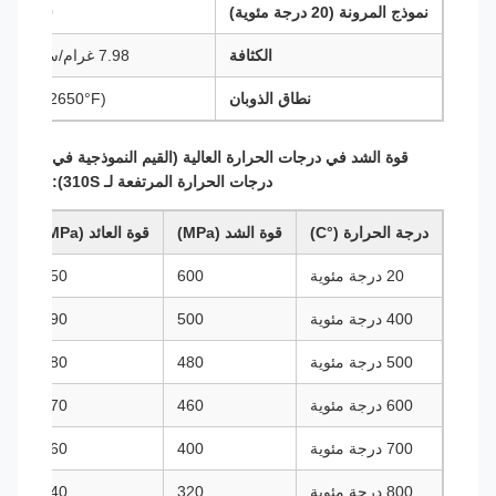
نموذج المرونة (20 درجة مئوية)
200 GPa (29,000 ksi)
الكثافة
7.98 غرام/سم3 (0.288 رطلاً/إين3)
نطاق الذوبان
 (2550-2650°F)
قوة الشد في درجات الحرارة العالية (القيم النموذجية في
درجات الحرارة المرتفعة لـ 310S):
درجة الحرارة (°C)
قوة الشد (MPa)
قوة العائد (MPa)
20 درجة مئوية
600
250
400 درجة مئوية
500
190
500 درجة مئوية
480
180
600 درجة مئوية
460
170
700 درجة مئوية
400
160
800 درجة مئوية
320
140