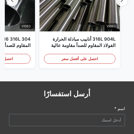
VIDEO
VIDEO
316L 904L أنابيب مبادلة الحرارة
الفولاذ المقاوم للصدأ مقاومة عالية
للتآكل
إلى XXS ال
المدرفلة على ال
احصل على أفضل سعر
احصل عل
أرسل استفسارًا
اسم *