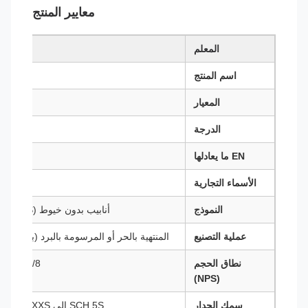
معايير المنتج
المعلم
اسم المنتج
310S أناب
المعيار
الدرجة
EN ما يعادلها
الأسماء التجارية
النموذج
أنابيب بدون خيوط (SMLS) أو أنابيب مصفحة (ERW / EFW)
عملية التصنيع
المنتهية بالحر أو المرسومة بالبرد (بدون خي
نطاق الحجم
1/8 "إلى 24" (قطر أكبر متوفر عند الطلب)
(NPS)
سمك الجدار
SCH 5S إلى SCH XXS (حسب ASME B36.10 / B36.19)