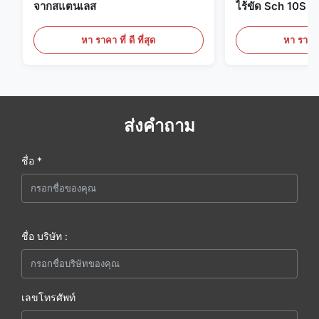
จากสแตนเลส
ไร้ขัด Sch 10S ถ
กลมกลม
หา ราคา ที่ ดี ที่สุด
หา ราคา ที
ส่งคำถาม
ชื่อ *
ชื่อ บริษัท :
เลขโทรศัพท์