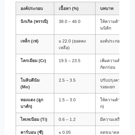
องค์ประกอบ
เนื้อหา (%)
บทบาท
นิกเกิล (พรรณี)
38.0 – 46.0
ให้ความต้านทาน 
นนิติก
เหล็ก (เฟ)
≥ 22.0 (ยอดคง
องค์ประกอบฐาน
เหลือ)
โครเมียม (Cr)
19.5 – 23.5
เพิ่มความต้านทาน
กัดกร่อน
โมลิบดีนัม
2.5 – 3.5
ปรับปรุงความต้าน
(Mo)
รอยแยก
ทองแดง (ลูก
1.5 – 3.0
ให้ความต้านทานต่อ
บาศ์ก)
ก)
ไทเทเนียม (Ti)
0.6 – 1.2
มีความเสถียรต่อ
คาร์บอน (ซี)
≤ 0.05
ลดขนาดลงเพื่อป้อ