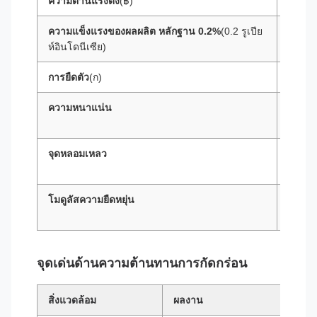
ความต้านแรงดึง
(฿)
≥ 586
ความแข็งแรงของผลผลิต หลักฐาน 0.2%
(0.2 รูเปีย
≥ 241
ห์อินโดนีเซีย)
การยืดตัว
(ก)
≥ 30%
ความหนาแน่น
8.14 ก
ซม.³
จุดหลอมเหลว
1370 
1400°
โมดูลัสความยืดหยุ่น
196 เ
เฉลี่ย
จุดเด่นด้านความต้านทานการกัดกร่อน
สิ่งแวดล้อม
ผลงาน