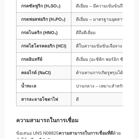
กรดซัลฟูริก (H₂SO₄)
ดีเยี่ยม – มีความเข้มข้นถึง 40% เม
กรดฟอสฟอริก (H₃PO₄)
ดีเยี่ยม – มาตรฐานอุตสาหกรรมกา
กรดไนตริก (HNO₃)
ดีถึงดีเยี่ยม
กรดไฮโดรคลอริก (HCl)
ดีในความเข้มข้นเจือจาง (<10%)
กรดอินทรีย์
ดีเยี่ยม (อะซิติก ฟอร์มิก ซิตริก)
คลอไรด์ (NaCl)
ต้านทานการเกิดรูพรุนได้ดี ความต
น้ำทะเล
ปานกลาง – เหมาะสำหรับการใช้
สารละลายโซดาไฟ
ดี
ความสามารถในการเชื่อม
ข้อเสนอ UNS N08825
ความสามารถในการเชื่อมที่ดี
ด้วย