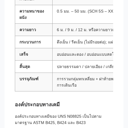
ความหนาของ
0.5 มม. – 50 มม. (SCH 5S – XXS)
ผนัง
ความยาว
6 ม. / 9 ม. / 12 ม. หรือความยาวแบบสุ่ม
กระบวนการ
ดึงเย็น / รีดเย็น (ไม่มีรอยต่อ); แผ่นรีด (เชื
เสร็จ
อบอ่อนและดอง / อบอ่อนแบบสดใส
สิ้นสุด
ปลายธรรมดา / ปลายเอียง / เกลียว
บรรจุภัณฑ์
การรวมกลุ่มหกเหลี่ยม + ฝาท้ายพลาสติก +
การเดินเรือ
องค์ประกอบทางเคมี
องค์ประกอบทางเคมีของ UNS N08825 เป็นไปตาม
มาตรฐาน ASTM B425, B424 และ B423