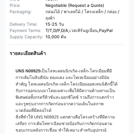
Price:
Negotiable (Request a Quote)
Packaging:
กล่องไม้ / พาเลทไม้ / โครงเหล็ก / กล่อง /
ถุงผ้า
Delivery Time:
15-25 วัน
Payment Terms:
T/T,D/P,D/A,เวสเทิร์นยูเนี่ยน,PayPal
Supply Capacity:
10,000 ตัน
รายละเอียดสินค้า
UNS N08825
เป็นโลหะผสมนิกเกิล-เหล็ก-โครเมียมที่มี
การเติมโมลิบดีนัม ทองแดง และไทเทเนียมอย่างมีนัย
สำคัญ โลหะผสมนิกเกิล-เหล็ก-โครเมียมออสเทนนิติกนี้ได้
รับการออกแบบมาโดยเฉพาะเพื่อให้มีความต้านทานเป็น
พิเศษต่อทั้งกรดรีดิวซ์และออกซิไดซ์ รวมถึงการแตกร้าว
และรูพรุนจากการกัดกร่อนจากความเค้นในสภาพ
แวดล้อมที่มีคลอไรด์
สิ่งที่ทำให้ UNS N08825 แตกต่างคือโครงสร้างที่มีความ
เสถียร การเติมไททาเนียมช่วยป้องกันการกัดกร่อนตาม
ขอบเกรนหลังการเชื่อม ทำให้เหมาะสำหรับอุปกรณ์