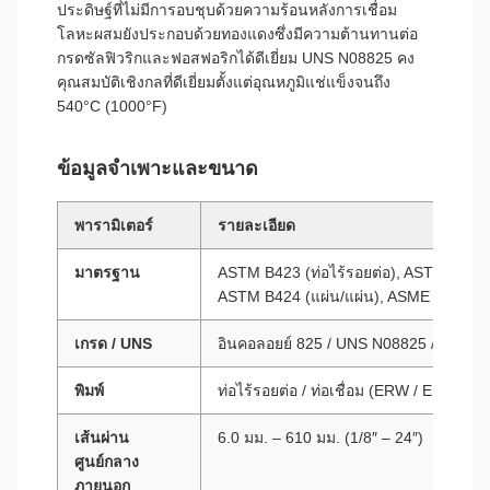
ประดิษฐ์ที่ไม่มีการอบชุบด้วยความร้อนหลังการเชื่อม
โลหะผสมยังประกอบด้วยทองแดงซึ่งมีความต้านทานต่อ
กรดซัลฟิวริกและฟอสฟอริกได้ดีเยี่ยม UNS N08825 คง
คุณสมบัติเชิงกลที่ดีเยี่ยมตั้งแต่อุณหภูมิแช่แข็งจนถึง
540°C (1000°F)
ข้อมูลจำเพาะและขนาด
พารามิเตอร์
รายละเอียด
มาตรฐาน
ASTM B423 (ท่อไร้รอยต่อ), ASTM B163 
ASTM B424 (แผ่น/แผ่น), ASME SB423
เกรด / UNS
อินคอลอยย์ 825 / UNS N08825 / W.Nr. 
พิมพ์
ท่อไร้รอยต่อ / ท่อเชื่อม (ERW / EFW)
เส้นผ่าน
6.0 มม. – 610 มม. (1/8″ – 24″)
ศูนย์กลาง
ภายนอก