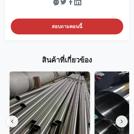
สอบถามตอนนี้
สินค้าที่เกี่ยวข้อง