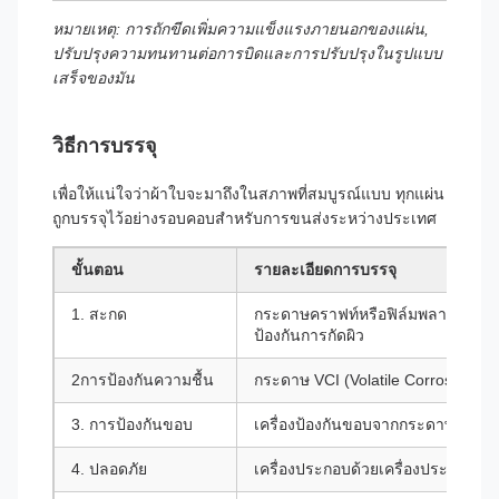
หมายเหตุ: การถักขีดเพิ่มความแข็งแรงภายนอกของแผ่น,
ปรับปรุงความทนทานต่อการบิดและการปรับปรุงในรูปแบบ
เสร็จของมัน
วิธีการบรรจุ
เพื่อให้แน่ใจว่าผ้าใบจะมาถึงในสภาพที่สมบูรณ์แบบ ทุกแผ่น
ถูกบรรจุไว้อย่างรอบคอบสําหรับการขนส่งระหว่างประเทศ
ขั้นตอน
รายละเอียดการบรรจุ
1. สะกด
กระดาษคราฟท์หรือฟิล์มพลาสติกระหว
ป้องกันการกัดผิว
2การป้องกันความชื้น
กระดาษ VCI (Volatile Corrosion Inh
3. การป้องกันขอบ
เครื่องป้องกันขอบจากกระดาษกระดา
4. ปลอดภัย
เครื่องประกอบด้วยเครื่องประกอบจา