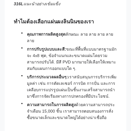
316L
แนะนําอย่างเข้มแข็ง
ทําไมต้องเลือกแผ่นผงลินนินของเรา
คุณภาพการผลิตสูงสุด
ลักษณะ ลาย ลาย ลาย ลาย
ลาย
การปรับรูปแบบและสี:
ขณะที่พื้นที่แบบมาตรฐานมัก
จะ 4x8 ฟุต, ข้อจําแนกและขนาดแผ่นโดยรวม
สามารถปรับได้. มีสี PVD มากมายให้เลือกให้เหมาะ
สมกับแผนการออกแบบใด ๆ.
บริการประมวลผลอื่นๆ:
เราสนับสนุนการบริการเพิ่ม
มูลค่า เช่น การตัดเลเซอร์ การบิด การปั่น และการ
เคลือบการแปรรูปแผ่นเป็นชิ้นงานเสร็จสามารถนํา
มาซึ่งการจัดเรียงทางการปกครองที่มีประโยชน์.
ความสามารถในการผลิตสูง
ด้วยความสามารถประ
จําเดือน 15,000 ชิ้น เราสามารถตอบสนองการสั่ง
ซื้อขนาดเล็กและขนาดใหญ่ได้อย่างน่าเชื่อถือ