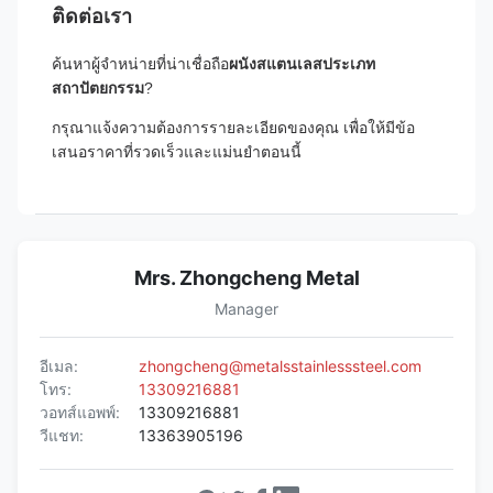
ติดต่อเรา
ค้นหาผู้จําหน่ายที่น่าเชื่อถือ
ผนังสแตนเลสประเภท
สถาปัตยกรรม
?
กรุณาแจ้งความต้องการรายละเอียดของคุณ เพื่อให้มีข้อ
เสนอราคาที่รวดเร็วและแม่นยําตอนนี้
Mrs. Zhongcheng Metal
Manager
อีเมล:
zhongcheng@metalsstainlesssteel.com
โทร:
13309216881
วอทส์แอพพ์:
13309216881
วีแชท:
13363905196