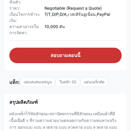
ขั้นต่ำ:
ราคา:
Negotiable (Request a Quote)
เงื่อนไขการชำระ
T/T,D/P,D/A,เวสเทิร์นยูเนี่ยน,PayPal
เงิน:
ความสามารถใน
10,000 ตัน
การจัดหา:
สอบถามตอนนี้
แท็ก:
แผ่นสแตนเลสนูน
ใบสลัก SS
แผ่นเหล็กดัด
สรุปผลิตภัณฑ์
ผนังเหล็กไร้ขัดลักษณะสถาปัตยกรรมที่มีลักษณะเหมือนผ้าที่มี
เนื้อเยื่อดี ๆ ที่รวมความสวยงามตลอดกาลกับความทนทานจริง
การ ออกแบบ แบบ ลวดลาย แบบ ลวดลาย แบบ ลวดลาย แบบ