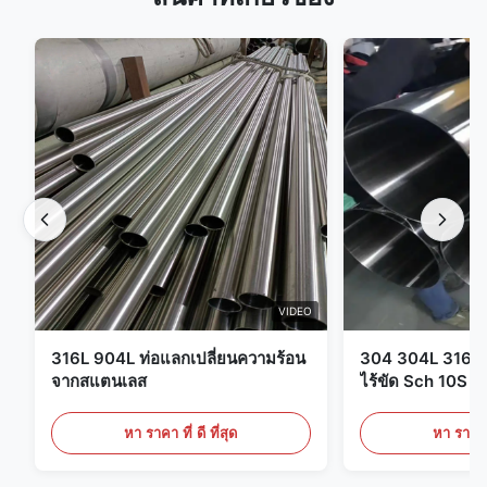
VIDEO
316L 904L ท่อแลกเปลี่ยนความร้อน
304 304L 316 31
จากสแตนเลส
ไร้ขัด Sch 10S ถ
กลมกลม
หา ราคา ที่ ดี ที่สุด
หา ราคา ที