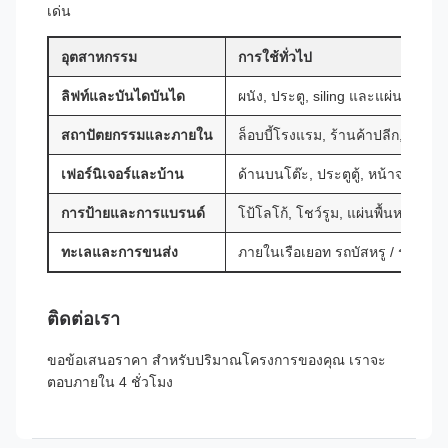
เด่น
อุตสาหกรรม
การใช้ทั่วไป
ลิฟท์และบันไดบันได
ผนัง, ประตู, siling และแผ่นคลุมห้อ
สถาปัตยกรรมและภายใน
ล็อบบี้โรงแรม, ร้านค้าปลีก, ตกแ
เฟอร์นิเจอร์และบ้าน
ด้านบนโต๊ะ, ประตูตู้, หน้าจอปร
การป้ายและการแบรนด์
โป้โลโก้, โชว์รูม, แผ่นพื้นหลังกา
ทะเลและการขนส่ง
ภายในเรือเยอท รถบัสหรู / รถยนต์
ติดต่อเรา
ขอข้อเสนอราคา สําหรับปริมาณโครงการของคุณ เราจะ
ตอบภายใน 4 ชั่วโมง