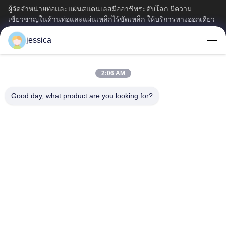
ผู้จัดจําหน่ายท่อและแผ่นสแตนเลสมืออาชีพระดับโลก มีความ
เชี่ยวชาญในด้านท่อและแผ่นเหล็กไร้ขัดเหล็ก ให้บริการทางออกเดียว
สําหรับเหล็กพิเศษอุตสาหกรรม
jessica
ลิงค์เร็ว
บ้าน
ผลิตภัณฑ์
2:06 AM
เกี่ยวกับเรา
ทัวร์โรงงาน
ควบคุมคุณภาพ
ติดต่อเรา
Good day, what product are you looking for?
ข่าว
ทุกกรณี
Blog
ติดต่อเรา
Yin-86-13309215766
8613309215766
zhongcheng@metalsstainlesssteel.com