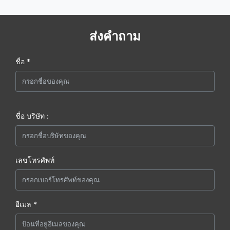
ส่งคำถาม
ชื่อ *
ชื่อ บริษัท :
เลขโทรศัพท์
อีเมล *