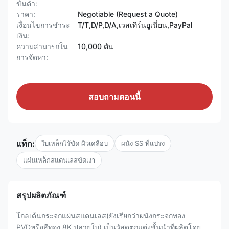
ขั้นต่ำ:
ราคา:
Negotiable (Request a Quote)
เงื่อนไขการชำระ
T/T,D/P,D/A,เวสเทิร์นยูเนี่ยน,PayPal
เงิน:
ความสามารถใน
10,000 ตัน
การจัดหา:
สอบถามตอนนี้
แท็ก:
ใบเหล็กไร้ขัด ผิวเคลือบ
ผนัง SS ที่แปรง
แผ่นเหล็กสแตนเลสขัดเงา
สรุปผลิตภัณฑ์
โกลเด้นกระจกแผ่นสแตนเลส(ยังเรียกว่าผนังกระจกทอง
PVDหรือสีทอง 8K ปลายใบ) เป็นวัสดุตกแต่งชั้นนําที่ผลิตโดย