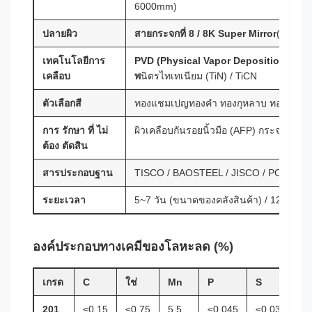
6000mm)
ปลายผิว
สายกระจกที่ 8 / 8K Super Mirror
(Ra ≤ 0
เทคโนโลยีการ
PVD (Physical Vapor Deposition) ก
เคลือบ
พ
นิตรไทเทเนียม (TiN) / TiCN
ตัวเลือกสี
ทองแชมเปญทองคํา ทองกุหลาบ ทองไทเทเ
การ รักษา ที่ ไม่
ผิวเคลือบกันรอยนิ้วมือ (AFP) กระจกสองด
ต้อง ตัดสิน
สารประกอบฐาน
TISCO / BAOSTEEL / JISCO / POSCO /
ระยะเวลา
5~7 วัน (ขนาดของคลังสินค้า) / 12~20 วัน (
องค์ประกอบทางเคมีของโลหะลด (%)
เกรด
C
ใช่
Mn
P
S
นี
201
≤0.15
≤0.75
5.5
≤0.045
≤0.030
3