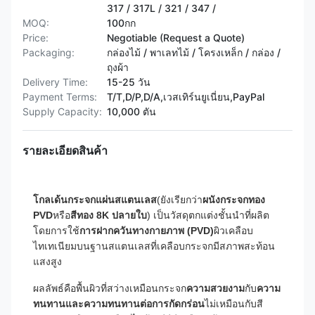
317 / 317L / 321 / 347 /
MOQ:
100กก
Price:
Negotiable (Request a Quote)
Packaging:
กล่องไม้ / พาเลทไม้ / โครงเหล็ก / กล่อง /
ถุงผ้า
Delivery Time:
15-25 วัน
Payment Terms:
T/T,D/P,D/A,เวสเทิร์นยูเนี่ยน,PayPal
Supply Capacity:
10,000 ตัน
รายละเอียดสินค้า
โกลเด้นกระจกแผ่นสแตนเลส
(ยังเรียกว่า
ผนังกระจกทอง
PVD
หรือ
สีทอง 8K ปลายใบ
) เป็นวัสดุตกแต่งชั้นนําที่ผลิต
โดยการใช้
การฝากควันทางกายภาพ (PVD)
ผิวเคลือบ
ไทเทเนียมบนฐานสแตนเลสที่เคลือบกระจกมีสภาพสะท้อน
แสงสูง
ผลลัพธ์คือพื้นผิวที่สว่างเหมือนกระจก
ความสวยงาม
กับ
ความ
ทนทานและความทนทานต่อการกัดกร่อน
ไม่เหมือนกับสี