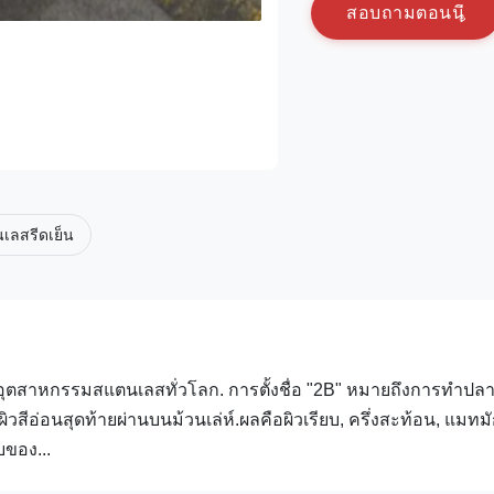
ส
อ
บ
ถ
า
ม
ต
อ
น
น
เลสรีดเย็น
อุตสาหกรรมสแตนเลสทั่วโลก. การตั้งชื่อ "2B" หมายถึงการทําปลา
ีอ่อนสุดท้ายผ่านบนม้วนเล่ห์.ผลคือผิวเรียบ, ครึ่งสะท้อน, แมทมั
บของ...