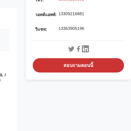
โทร:
13309216881
วอทส์แอพพ์:
13363905196
วีแชท:
สอบถามตอนนี้
4L /
/