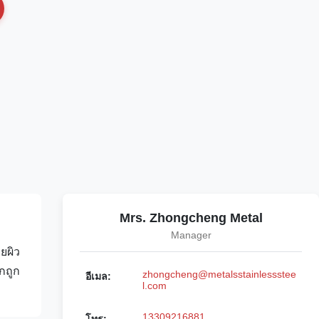
Mrs. Zhongcheng Metal
Manager
ยผิว
กถูก
zhongcheng@metalsstainlessstee
อีเมล:
l.com
13309216881