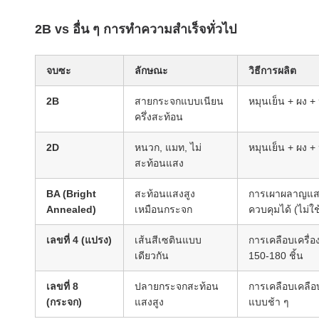
2B vs อื่น ๆ การทําความสําเร็จทั่วไป
จบซะ
ลักษณะ
วิธีการผลิต
2B
สายกระจกแบบเนียน
หมุนเย็น + ผง + 
ครึ่งสะท้อน
2D
หนวก, แมท, ไม่
หมุนเย็น + ผง + 
สะท้อนแสง
BA (Bright
สะท้อนแสงสูง
การเผาผลาญแสง
Annealed)
เหมือนกระจก
ควบคุมได้ (ไม่ใ
เลขที่ 4 (แปรง)
เส้นสีเซตินแบบ
การเคลือบเครื่อ
เดียวกัน
150-180 ชิ้น
เลขที่ 8
ปลายกระจกสะท้อน
การเคลือบเคลือ
(กระจก)
แสงสูง
แบบช้า ๆ