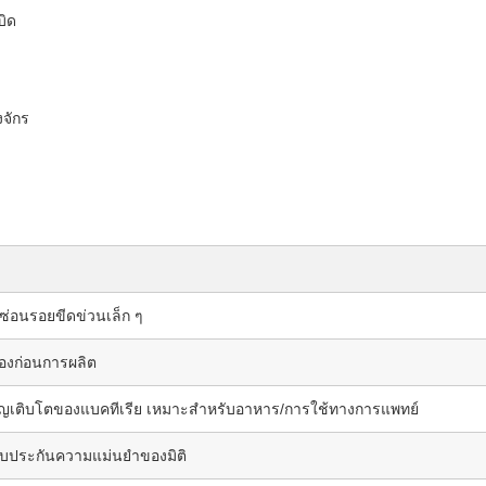
บิด
งจักร
; ซ่อนรอยขีดข่วนเล็ก ๆ
สองก่อนการผลิต
จริญเติบโตของแบคทีเรีย เหมาะสําหรับอาหาร/การใช้ทางการแพทย์
รับประกันความแม่นยําของมิติ