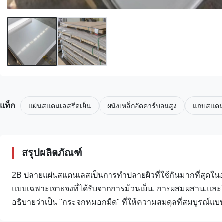
แท็ก
แผ่นสแตนเลสรีดเย็น
ผนังเหล็กอัดคาร์บอนสูง
แถบสแตน
สรุปผลิตภัณฑ์
2B ปลายแผ่นสแตนเลสเป็นการทําปลายผิวที่ใช้กันมากที่สุดใน
แบบเฉพาะเจาะจงที่ได้รับจากการม้วนเย็น, การผสมผสาน,และผิวส
อธิบายว่าเป็น "กระจกหมอกมืด" ที่ให้ความสมดุลที่สมบูรณ์แบ