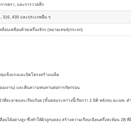
, การตรา, และการวาดลึก
4, 316, 430 และประเภทอื่น ๆ
รเคลือบเคลือบด้วยเครื่องจักร (หมายเลข4(กระจก)
สดุแข็งแรงและปิดโครงสร้างเมล็ด
็งแรงของงาน) และคืนความทนทานต่อการกัดกร่อน
ี่สะอาดและเรียบร้อย (ขั้นตอนระหว่างนี้เรียกว่า 2 มิติ หลังจบ อะเมท, ดํา
คลือบได้อย่างสูง ซึ่งทําให้ผิวถูกบดลง สร้างความเรียบเนียนครึ่งสะท้อน 2B ที่ม