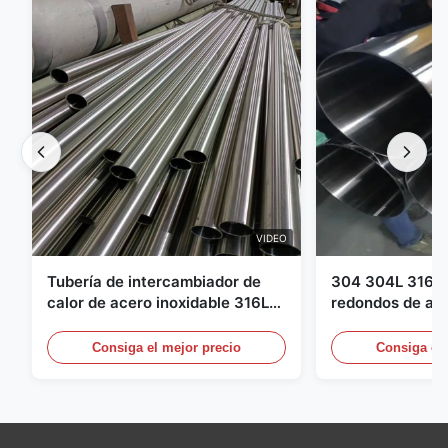
VIDEO
Tubería de intercambiador de
304 304L 316 3
calor de acero inoxidable 316L
redondos de ace
904L | Alta resistencia a la
laminados en ca
corrosión
Consiga el mejor precio
Consiga el 