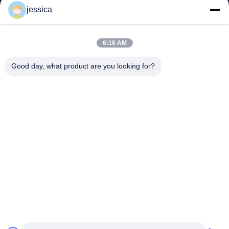
jessica
Vínculos Rápidos
Inicio
Productos
6:16 AM
Sobre Nosotros
Visita A La Fábrica
Control De Calidad
Contacto
Good day, what product are you looking for?
Noticias
Todos Los Casos
Blog
Éntrenos En Contacto Con
Yin-86-13309215766
8613309215766
zhongcheng@metalsstainlesssteel.com
Derecho de autor © 2026-2026 Shanxi Zhongcheng Metal Co., Ltd.. .
Todos los derechos reservados.