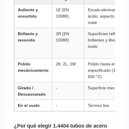
Ardiente y
1E (EN
Escala eliminada por
encurtido
10088)
ácido, aspecto gris
mate
Brillante y
2R (EN
Superficies reflectoras
recocido
10088)
brillantes y libres de
óxido
Polido
2K, 2L, 2M
Polido hasta el grano
mecánicamente
especificado (180 °C 
600 °C)
Girado /
-
Superficie mecanizad
Descascarado
En el suelo
-
Terreno liso
¿Por qué elegir 1.4404 tubos de acero