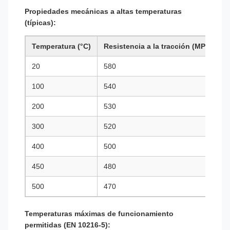
Propiedades mecánicas a altas temperaturas
(típicas):
Temperatura (°C)
Resistencia a la tracción (MPa)
F
20
580
2
100
540
2
200
530
1
300
520
1
400
500
1
450
480
1
500
470
1
Temperaturas máximas de funcionamiento
permitidas (EN 10216-5):