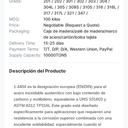
Grade:
201 / 202 / 301 / 302 / 303 / 304 /
304L / 305 / 309S / 310S / 316 / 316L /
317 / 317L / 321 / 347 /
MOQ:
100 kilos
Price:
Negotiable (Request a Quote)
Packaging:
Caja de madera/palé de madera/marco
de acero/cartón/bolsa tejida
Delivery Time:
15-25 días
Payment Terms:
T/T, D/P, D/A, Western Union, PayPal
Supply Capacity:
10000TONS
Descripción del Producto
1.4404 es la designación europea (EN/DIN) para el
acero inoxidable austenítico con bajo contenido de
carbono y molibdeno, equivalente a UNS S31603 y
ASTM A312 TP316L.Este grado está diseñado
específicamente para aplicaciones que requieren una
resistencia a la corrosión superior combinada con una
excelente soldabilidad, especialmente cuando el