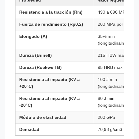
Propiedad
Valor requerido
Resistencia a la tracción (Rm)
490 a 690 MPa
Fuerza de rendimiento (Rp0,2)
200 MPa por minuto
Elongado (A)
35% min
(longitudinalmente)
Dureza (Brinell)
215 HBW máximo
Dureza (Rockwell B)
95 HRB máximo
Resistencia al impacto (KV a
100 J min
+20°C)
(longitudinalmente)
Resistencia al impacto (KV a
80 J min
-20°C)
(longitudinalmente)
Módulo de elasticidad
200 GPa
Densidad
70,98 g/cm3