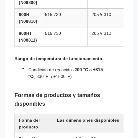
(N08800)
800H
515 730
205 ¥ 310
4
(N08810)
800HT
515 730
205 ¥ 310
4
(N08811)
Rango de temperatura de funcionamiento:
Condición de recocido:
-200 °C a +815
°C
(-330°F a +1500°F)
Formas de productos y tamaños
disponibles
Forma del
Las dimensiones disponibles
Las 
producto