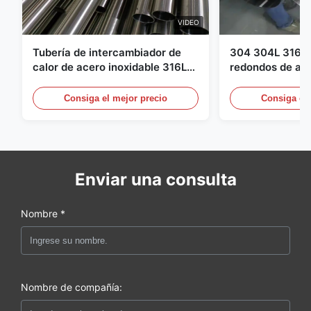
VIDEO
Tubería de intercambiador de
304 304L 316 3
calor de acero inoxidable 316L
redondos de ace
904L | Alta resistencia a la
laminados en ca
corrosión
Consiga el mejor precio
Consiga el 
Enviar una consulta
Nombre *
Nombre de compañía: