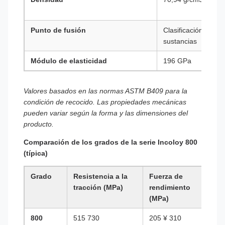
Punto de fusión
Clasificación de las
sustancias
Módulo de elasticidad
196 GPa
Valores basados en las normas ASTM B409 para la
condición de recocido. Las propiedades mecánicas
pueden variar según la forma y las dimensiones del
producto.
Comparación de los grados de la serie Incoloy 800
(típica)
Grado
Resistencia a la
Fuerza de
E
tracción (MPa)
rendimiento
(
(MPa)
800
515 730
205 ¥ 310
4