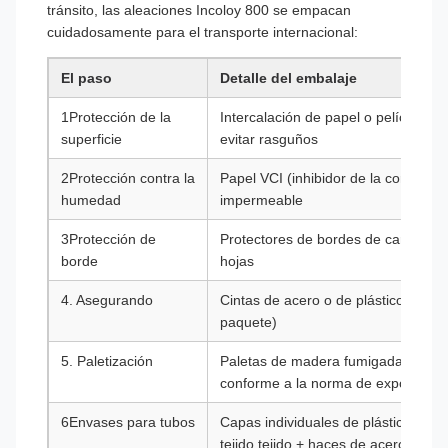
tránsito, las aleaciones Incoloy 800 se empacan
cuidadosamente para el transporte internacional:
El paso
Detalle del embalaje
1Protección de la
Intercalación de papel o película de
superficie
evitar rasguños
2Protección contra la
Papel VCI (inhibidor de la corrosión 
humedad
impermeable
3Protección de
Protectores de bordes de cartón o d
borde
hojas
4. Asegurando
Cintas de acero o de plástico de us
paquete)
5. Paletización
Paletas de madera fumigadas con ce
conforme a la norma de exportació
6Envases para tubos
Capas individuales de plástico en l
tejido tejido + haces de acero