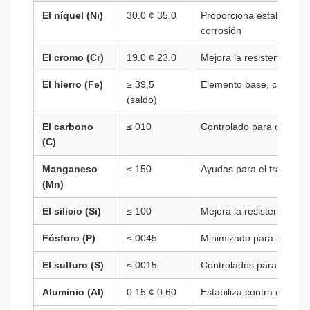
El níquel (Ni)
30.0 ¢ 35.0
Proporciona estabilidad a
corrosión
El cromo (Cr)
19.0 ¢ 23.0
Mejora la resistencia a l
El hierro (Fe)
≥ 39,5
Elemento base, coste y 
(saldo)
El carbono
≤ 010
Controlado para optimiz
(C)
Manganeso
≤ 150
Ayudas para el trabajo e
(Mn)
El silicio (Si)
≤ 100
Mejora la resistencia a l
Fósforo (P)
≤ 0045
Minimizado para mantener
El sulfuro (S)
≤ 0015
Controlados para su fabr
Aluminio (Al)
0.15 ¢ 0.60
Estabiliza contra el ataq