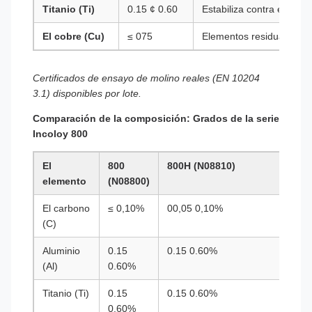
Titanio (Ti)
0.15 ¢ 0.60
Estabiliza contra el ataq
El cobre (Cu)
≤ 075
Elementos residuales
Certificados de ensayo de molino reales (EN 10204
3.1) disponibles por lote.
Comparación de la composición: Grados de la serie
Incoloy 800
El
800
800H (N08810)
elemento
(N08800)
El carbono
≤ 0,10%
00,05 0,10%
(C)
Aluminio
0.15
0.15 0.60%
(Al)
0.60%
Titanio (Ti)
0.15
0.15 0.60%
0.60%