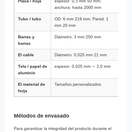
Placa / hoja
espesor: 0,3 mm 50 mm;
Las 
anchura: hasta 2000 mm
Tubo / tubo
OD: 6 mm 219 mm; Pared: 1
Las 
mm 20 mm
mater
Barras y
Diámetro: 3 mm 250 mm
Las 
barras
El cable
Diámetro: 0,025 mm 21 mm
BS 3
Tela / papel de
espesor: 0,025 mm ∼ 2,0 mm
Las 
aluminio
El material de
Tamaños personalizados
Las 
forja
Métodos de envasado
Para garantizar la integridad del producto durante el