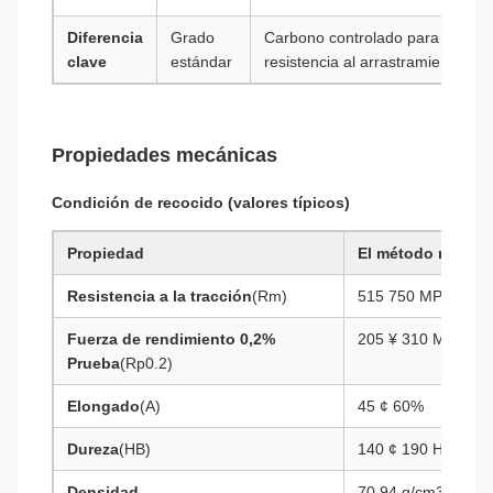
Diferencia
Grado
Carbono controlado para la
clave
estándar
resistencia al arrastramiento
Propiedades mecánicas
Condición de recocido (valores típicos)
Propiedad
El método métric
Resistencia a la tracción
(Rm)
515 750 MPa
Fuerza de rendimiento 0,2%
205 ¥ 310 MPa
Prueba
(Rp0.2)
Elongado
(A)
45 ¢ 60%
Dureza
(HB)
140 ¢ 190 HB
Densidad
70,94 g/cm3