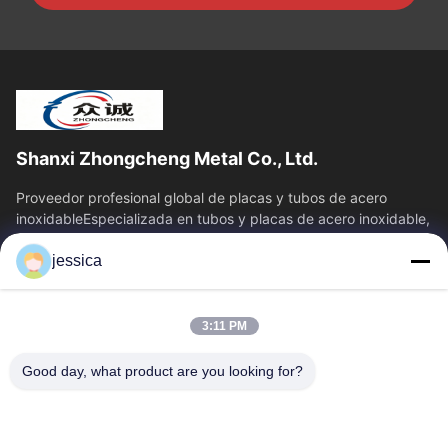
Shanxi Zhongcheng Metal Co., Ltd.
Proveedor profesional global de placas y tubos de acero
inoxidableEspecializada en tubos y placas de acero inoxidable,
brinda una solución de...
jessica
Vínculos Rápidos
Inicio
Productos
3:11 PM
Sobre Nosotros
Visita A La Fábrica
Control De Calidad
Contacto
Good day, what product are you looking for?
Noticias
Todos Los Casos
Blog