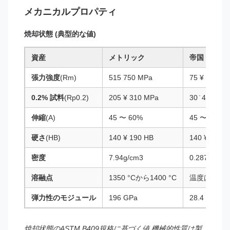
メカニカルプロパティ
焼却状態 (典型的な値)
資産
メトリック
帝国
張力強度
(Rm)
515 750 MPa
75 ¥ 109 ksi
0.2% 試料
(Rp0.2)
205 ¥ 310 MPa
30 ̇ 45 ksi
伸縮
(A)
45 〜 60%
45 〜 60%
硬さ
(HB)
140 ¥ 190 HB
140 ¥ 190 
密度
7.94g/cm3
0.287ポンド
溶融点
1350 °Cから1400 °C
温度は40°C
弾力性のモジュール
196 GPa
28.4 x 103 k
焼却状態のASTM B409規格に基づく値.機械的性質は製