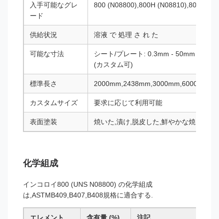
入手可能なグレ
800 (N08800),800H (N08810),800HT (
ード
供給状況
溶液 で 処理 さ れ た
可能な寸法
シート/プレート: 0.3mm - 50mm 厚さ;チ
(カスタム可)
標準長さ
2000mm,2438mm,3000mm,6000m
カスタムサイズ
要求に応じて利用可能
表面塗装
焼いた,漬け,脱皮した,鮮やかな焼いた
化学組成
インコロイ800 (UNS N08800) の化学組成
は,ASTMB409,B407,B408規格に適合する.
エレメント
含有量 (%)
注記