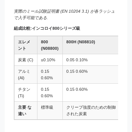
実際のミール試験証明書 (EN 10204 3.1) が各ラッシュ
で入手可能である.
組成比較:インコロイ800シリーズ級
エレメ
800
800H (N08810)
800
ント
(N08800)
炭素 (C)
≤0.10%
0.05 0.10%
0.0
アルミ
0.15
0.15 0.60%
0.2
(Al)
0.60%
チタン
0.15
0.15 0.60%
0.2
(Ti)
0.60%
主要 な
標準級
クリープ強度のための制御
最
違い
された炭素
化さ