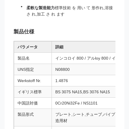
柔軟な製造能力
標準技術 を 用い て 形作れ,溶接
さ れ,加工 さ れ ます
製品仕様
パラメータ
詳細
製品名
インコロイ 800 / アルloy 800 / インコロ
UNS指定
N08800
Werkstoff Nr.
1.4876
イギリス標準
BS 3075 NA15,BS 3076 NA15
中国語対価
0Cr20Ni32Fe / NS1101
製品形式
プレート,シート,チューブ,パイプ,バー,
造用材