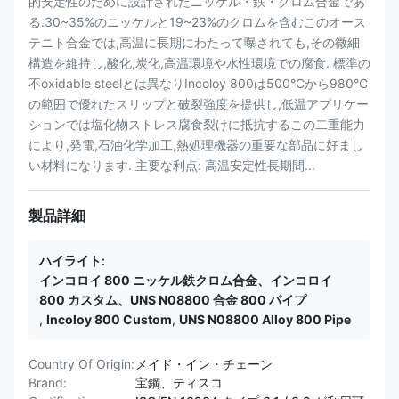
的安定性のために設計されたニッケル・鉄・クロム合金であ
る.30~35%のニッケルと19~23%のクロムを含むこのオース
テニト合金では,高温に長期にわたって曝されても,その微細
構造を維持し,酸化,炭化,高温環境や水性環境での腐食. 標準の
不oxidable steelとは異なりIncoloy 800は500°Cから980°C
の範囲で優れたスリップと破裂強度を提供し,低温アプリケー
ションでは塩化物ストレス腐食裂けに抵抗するこの二重能力
により,発電,石油化学加工,熱処理機器の重要な部品に好まし
い材料になります. 主要な利点: 高温安定性長期間...
製品詳細
ハイライト:
インコロイ 800 ニッケル鉄クロム合金、インコロイ
800 カスタム、UNS N08800 合金 800 パイプ
,
Incoloy 800 Custom
,
UNS N08800 Alloy 800 Pipe
Country Of Origin:
メイド・イン・チェーン
Brand:
宝鋼、ティスコ