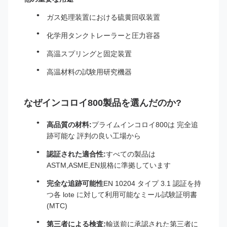
ガス処理装置における硫黄回収装置
化学用タンクトレーラーと圧力容器
高温スプリングと固定装置
高温材料の試験用研究機器
なぜインコロイ800製品を選んだのか?
高品質の材料:
プライムインコロイ800は 完全追
跡可能な 評判の良い工場から
認証された適合性:
すべての製品は
ASTM,ASME,EN規格に準拠しています
完全な追跡可能性
EN 10204 タイプ 3.1 認証を持
つ各 lote に対して利用可能なミール試験証明書
(MTC)
第三者による検査:
輸送前に承認された第三者に