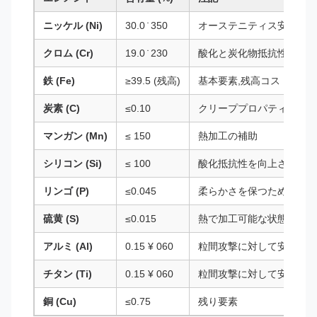
ニッケル (Ni)
30.0 ̇ 350
オーステニティス安定性と
クロム (Cr)
19.0 ̇ 230
酸化と炭化物抵抗性を高め
鉄 (Fe)
≥39.5 (残高)
基本要素,残高コスト,属性
炭素 (C)
≤0.10
クリーププロパティを最適
マンガン (Mn)
≤ 150
熱加工の補助
シリコン (Si)
≤ 100
酸化抵抗性を向上させる
リンゴ (P)
≤0.045
柔らかさを保つために最小
硫黄 (S)
≤0.015
熱で加工可能な状態で制御
アルミ (Al)
0.15 ¥ 060
粒間攻撃に対して安定しま
チタン (Ti)
0.15 ¥ 060
粒間攻撃に対して安定しま
銅 (Cu)
≤0.75
残り要素