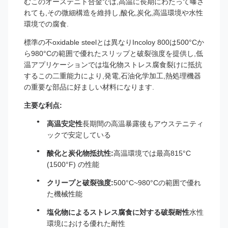
むこのオーステニト合金では,高温に長期にわたって曝さ
れても,その微細構造を維持し,酸化,炭化,高温環境や水性
環境での腐食.
標準の不oxidable steelとは異なりIncoloy 800は500°Cか
ら980°Cの範囲で優れたスリップと破裂強度を提供し,低
温アプリケーションでは塩化物ストレス腐食裂けに抵抗
するこの二重能力により,発電,石油化学加工,熱処理機器
の重要な部品に好ましい材料になります.
主要な利点:
高温安定性
長期間の高温暴露後もアウステニティ
ックで安定している
酸化と炭化物抵抗性:
高温環境では最高815°C
(1500°F) の性能
クリープと破裂強度:
500°C~980°Cの範囲で優れ
た機械性能
塩化物によるストレス腐食に対する破裂耐性
水性
環境における優れた耐性