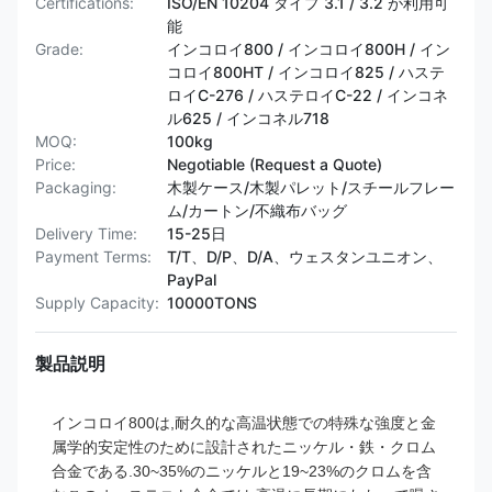
Certifications:
ISO/EN 10204 タイプ 3.1 / 3.2 が利用可
能
Grade:
インコロイ800 / インコロイ800H / イン
コロイ800HT /​​ インコロイ825 / ハステ
ロイC-276 / ハステロイC-22 / インコネ
ル625 / インコネル718
MOQ:
100kg
Price:
Negotiable (Request a Quote)
Packaging:
木製ケース/木製パレット/スチールフレー
ム/カートン/不織布バッグ
Delivery Time:
15-25日
Payment Terms:
T/T、D/P、D/A、ウェスタンユニオン、
PayPal
Supply Capacity:
10000TONS
製品説明
インコロイ800は,耐久的な高温状態での特殊な強度と金
属学的安定性のために設計されたニッケル・鉄・クロム
合金である.30~35%のニッケルと19~23%のクロムを含