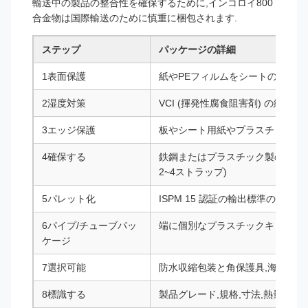
輸送中の製品の整合性を確保するために,インコロイ800
合金物は国際輸送のために慎重に梱包されます.
ステップ
パッケージの詳細
1表面保護
紙やPEフィルムをシートの間に挟
2湿度対策
VCI (揮発性腐食阻害剤) の紙と防
3エッジ保護
板やシート用紙やプラスチック製
4確保する
鉄鋼またはプラスチック製の重用ス
2~4ストラップ)
5パレット化
ISPM 15 認証の輸出標準の蒸発
6パイプ/チューブパッ
端に個別なプラスチックキャップ +
ケージ
7選択可能
防水収縮包装と角保護具,海運用
8標識する
製品グレード,規格,寸法,熱量数,純