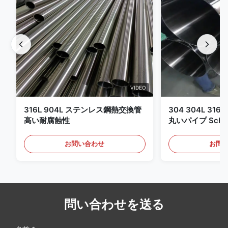
VIDEO
316L 904L ステンレス鋼熱交換管
304 304L 316
高い耐腐蝕性
丸いパイプ Sch 1
ットロール 丸い
お問い合わせ
お問
問い合わせを送る