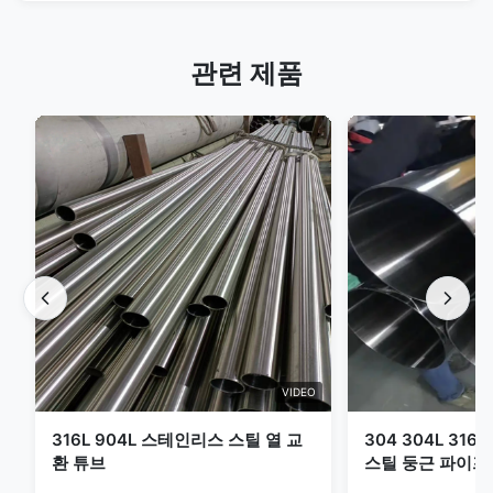
관련 제품
VIDEO
316L 904L 스테인리스 스틸 열 교
304 304L 316
환 튜브
스틸 둥근 파이프 Sc
핫 롤드 둥근 스틸