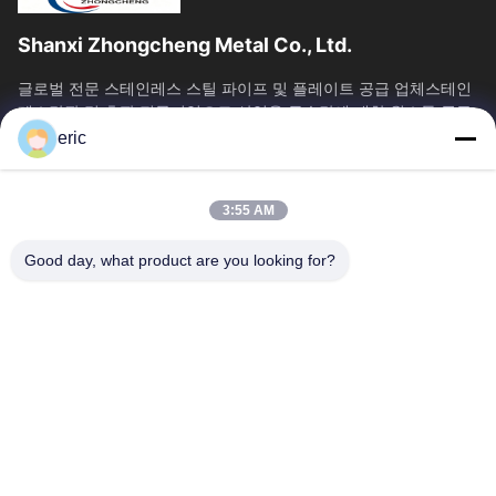
Shanxi Zhongcheng Metal Co., Ltd.
글로벌 전문 스테인레스 스틸 파이프 및 플레이트 공급 업체스테인
레스강관 및 후판 전문기업으로 산업용 특수강에 대한 원스톱 공급
솔루션을 제공합니다.
eric
빠른 링크
홈
제품 소개
3:55 AM
회사 소개
공장 투어
Good day, what product are you looking for?
품질 관리
연락처
뉴스
모든 케이스
Blog
문의하기
Yin-86-13309215766
8613309215766
zhongcheng@metalsstainlesssteel.com