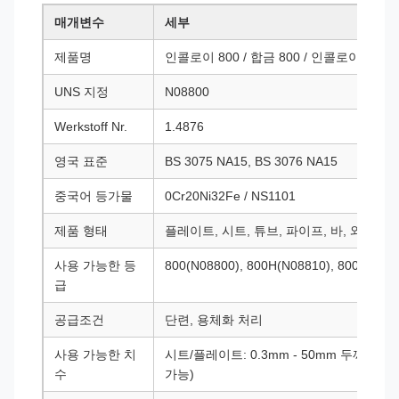
매개변수
세부
제품명
인콜로이 800 / 합금 800 / 인콜로이® 800
UNS 지정
N08800
Werkstoff Nr.
1.4876
영국 표준
BS 3075 NA15, BS 3076 NA15
중국어 등가물
0Cr20Ni32Fe / NS1101
제품 형태
플레이트, 시트, 튜브, 파이프, 바, 와이어,
사용 가능한 등
800(N08800), 800H(N08810), 800HT(N0
급
공급조건
단련, 용체화 처리
사용 가능한 치
시트/플레이트: 0.3mm - 50mm 두께; 튜브:
수
가능)