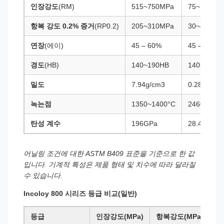
인장강도
(RM)
515~750MPa
75~109ksi
항복 강도 0.2% 증거
(RP0.2)
205~310MPa
30~45ksi
연장
(에이)
45 – 60%
45 – 60%
경도
(HB)
140~190HB
140~190H
밀도
7.94g/cm3
0.287파운
녹는점
1350~1400°C
2460~2550
탄성 계수
196GPa
28.4 x 10³k
어닐링 조건에 대한 ASTM B409 표준을 기준으로 한 값
입니다. 기계적 특성은 제품 형태 및 치수에 따라 달라질
수 있습니다.
Incoloy 800 시리즈 등급 비교(일반)
등급
인장강도(MPa)
항복강도(MPa)
신