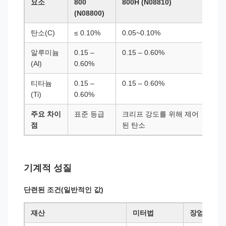
요소
800
800H (N08810)
80
(N08800)
탄소(C)
≤ 0.10%
0.05~0.10%
0.
알루미늄
0.15 –
0.15 – 0.60%
0.
(Al)
0.60%
티타늄
0.15 –
0.15 – 0.60%
0.
(Ti)
0.60%
주요 차이
표준 등급
크리프 강도를 위해 제어
최
점
된 탄소
된 
기계적 성질
단련된 조건(일반적인 값)
재산
미터법
장엄한