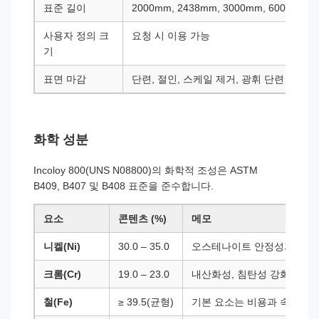
표준 길이
2000mm, 2438mm, 3000mm, 6000mm
사용자 정의 크
요청 시 이용 가능
기
표면 마감
단련, 절인, 스케일 제거, 광휘 단련
화학 성분
Incoloy 800(UNS N08800)의 화학적 조성은 ASTM
B409, B407 및 B408 표준을 준수합니다.
요소
콘텐츠 (%)
메모
니켈(Ni)
30.0 – 35.0
오스테나이트 안정성과 내식
크롬(Cr)
19.0 – 23.0
내산화성, 침탄성 강화
철(Fe)
≥ 39.5(균형)
기본 요소는 비용과 속성의 