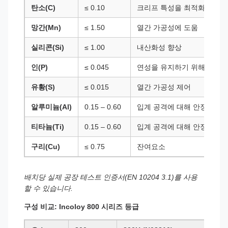
탄소(C)
≤ 0.10
크리프 특성을 최적화하도록
망간(Mn)
≤ 1.50
열간 가공성에 도움
실리콘(Si)
≤ 1.00
내산화성 향상
인(P)
≤ 0.045
연성을 유지하기 위해 최소
유황(S)
≤ 0.015
열간 가공성 제어
알루미늄(Al)
0.15 – 0.60
입계 공격에 대해 안정화
티타늄(Ti)
0.15 – 0.60
입계 공격에 대해 안정화
구리(Cu)
≤ 0.75
잔여요소
배치당 실제 공장 테스트 인증서(EN 10204 3.1)를 사용
할 수 있습니다.
구성 비교: Incoloy 800 시리즈 등급