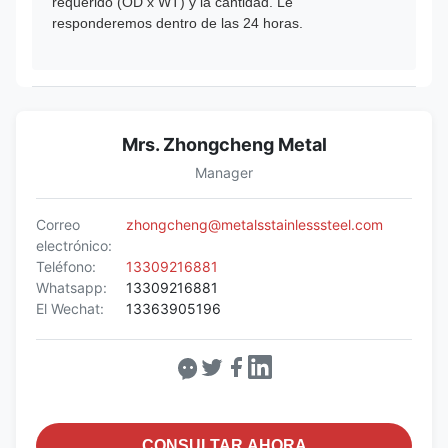
requerido (OD x WT) y la cantidad. Le
responderemos dentro de las 24 horas.
Mrs. Zhongcheng Metal
Manager
Correo
zhongcheng@metalsstainlesssteel.com
electrónico:
Teléfono:
13309216881
Whatsapp:
13309216881
El Wechat:
13363905196
CONSULTAR AHORA