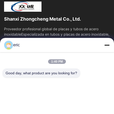
Shanxi Zhongcheng Metal Co., Ltd.
Proveedor profesional global de placas y tubos de acero
inoxidableEspecializada en tubos y placas de acero inoxidable,
brinda una solución de...
eric
Vínculos Rápidos
Inicio
Productos
1:40 PM
Sobre Nosotros
Visita A La Fábrica
Control De Calidad
Contacto
Good day, what product are you looking for?
Noticias
Todos Los Casos
Blog
Éntrenos En Contacto Con
Yin-86-13309215766
8613309215766