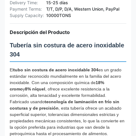
Delivery Time:
15-25 días
Payment Terms:
T/T, D/P, D/A, Western Union, PayPal
Supply Capacity:
10000TONS
Descripción del Producto
Tubería sin costura de acero inoxidable
304
El
tubo sin costura de acero inoxidable 304
es un grado
estándar reconocido mundialmente en la familia del acero
inoxidable. Con una composición química de
18%
cromo
y
8% níquel
, ofrece excelente resistencia a la
corrosión, alta tenacidad y excelente formabilidad.
Fabricado usando
tecnología de laminación en frío sin
costuras y de precisión
, esta tubería ofrece un acabado
superficial superior, tolerancias dimensionales estrictas y
propiedades mecánicas consistentes, lo que la convierte en
la opción preferida para industrias que van desde la
petroquímica hasta el procesamiento de alimentos.