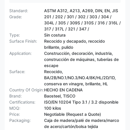
Standard:
ASTM A312, A213, A269, DIN, EN, JIS
Grade:
201 / 202 / 301 / 302 / 303 / 304 /
304L / 305 / 309S / 310S / 316 / 316L /
317 / 317L / 321 / 347 /
Type:
Sin costura
Surface Finish:
Recocido y decapado, recocido
brillante, pulido
Application:
Construcción, decoración, industria,
construcción de máquinas, tuberías de
escape
Surface:
Recocido,
BA/2B/NO.1/NO.3/NO.4/8K/HL/2D/1D,
conserva en vinagre, brillante, HL
Country Of Origin:
HECHO EN CADENA
Brand:
Baosteel, TISCO
Certifications:
ISO/EN 10204 Tipo 3.1 / 3.2 disponible
MOQ:
100 kilos
Price:
Negotiable (Request a Quote)
Packaging:
Caja de madera/palé de madera/marco
de acero/cartón/bolsa tejida