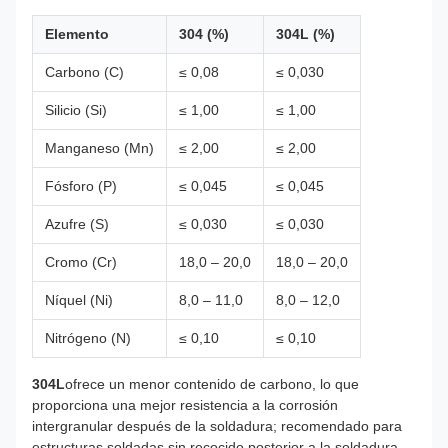
Elemento
304 (%)
304L (%)
Carbono (C)
≤ 0,08
≤ 0,030
Silicio (Si)
≤ 1,00
≤ 1,00
Manganeso (Mn)
≤ 2,00
≤ 2,00
Fósforo (P)
≤ 0,045
≤ 0,045
Azufre (S)
≤ 0,030
≤ 0,030
Cromo (Cr)
18,0 – 20,0
18,0 – 20,0
Níquel (Ni)
8,0 – 11,0
8,0 – 12,0
Nitrógeno (N)
≤ 0,10
≤ 0,10
304L
ofrece un menor contenido de carbono, lo que
proporciona una mejor resistencia a la corrosión
intergranular después de la soldadura; recomendado para
estructuras soldadas sin recocido posterior a la soldadura.