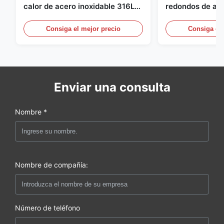
calor de acero inoxidable 316L
redondos de ace
904L | Alta resistencia a la
laminados en ca
corrosión
Consiga el mejor precio
Consiga el 
Enviar una consulta
Nombre *
Nombre de compañía:
Número de teléfono