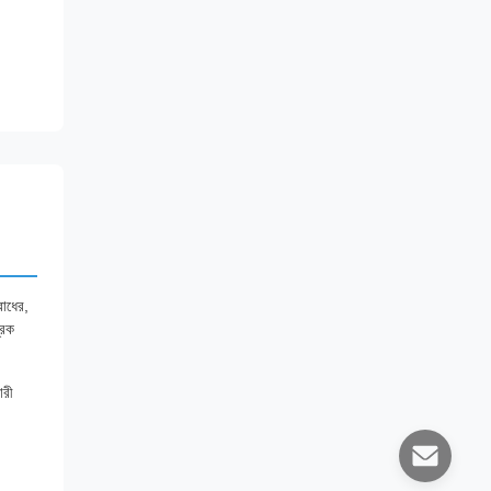
রোধের,
রিক
ারী