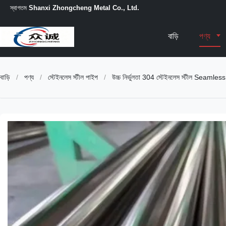
স্বাগতম
Shanxi Zhongcheng Metal Co., Ltd.
বাড়ি
পণ্য
বাড়ি
/
পণ্য
/
স্টেইনলেস স্টীল পাইপ
/
উচ্চ নির্ভুলতা 304 স্টেইনলেস স্টীল Seamless পা