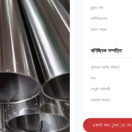
ব্র্যান্ড নাম:
সার্টিফিকেশন:
মডেল নম্বর:
বাণিজ্যিক সম্পত্তি
ন্যূনতম অর্ডার পরিমাণ:
দাম:
পেমেন্ট শর্তাবলী:
সরবরাহ ক্ষমতা:
এ
খ
ন
ই
অ
ন
ু
স
ন
্
ধ
া
ন