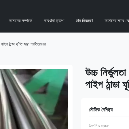
আমাদের সম্পর্কে
কারখানা ভ্রমণ
মান নিয়ন্ত্রণ
আমাদের সাথে য
ইপ ঠান্ডা ঘূর্ণিত জারা প্রতিরোধের
উচ্চ নির্ভু
পাইপ ঠান্ডা ঘ
মৌলিক বৈশিষ্ট্য
উৎপত্তি স্থান: