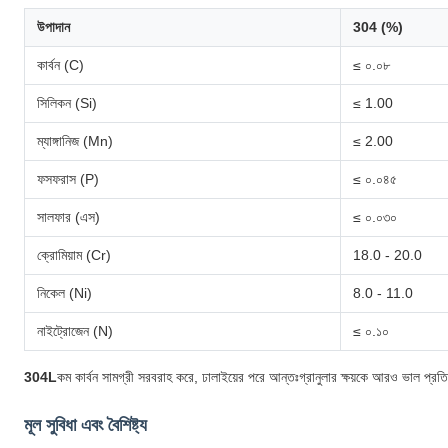
উপাদান
304 (%)
কার্বন (C)
≤ ০.০৮
সিলিকন (Si)
≤ 1.00
ম্যাঙ্গানিজ (Mn)
≤ 2.00
ফসফরাস (P)
≤ ০.০৪৫
সালফার (এস)
≤ ০.০৩০
ক্রোমিয়াম (Cr)
18.0 - 20.0
নিকেল (Ni)
8.0 - 11.0
নাইট্রোজেন (N)
≤ ০.১০
304L
কম কার্বন সামগ্রী সরবরাহ করে, ঢালাইয়ের পরে আন্তঃগ্রানুলার ক্ষয়কে আরও ভাল প্রত
মূল সুবিধা এবং বৈশিষ্ট্য