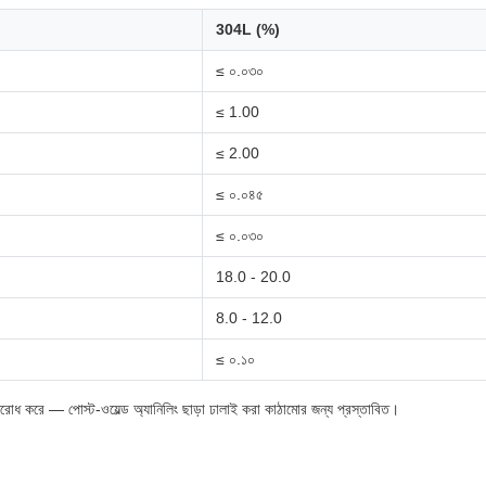
304L (%)
≤ ০.০৩০
≤ 1.00
≤ 2.00
≤ ০.০৪৫
≤ ০.০৩০
18.0 - 20.0
8.0 - 12.0
≤ ০.১০
িরোধ করে — পোস্ট-ওয়েল্ড অ্যানিলিং ছাড়া ঢালাই করা কাঠামোর জন্য প্রস্তাবিত।