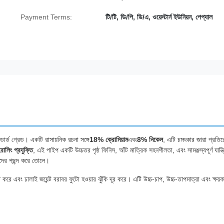
Payment Terms:
টি/টি, ডি/পি, ডি/এ, ওয়েস্টার্ন ইউনিয়ন, পেপ্যাল
ন্ডার্ড গ্রেড। একটি রাসায়নিক রচনা সঙ্গে
18% ক্রোমিয়াম
এবং
8% নিকেল
, এটি চমৎকার জারা প্রতি
রোলিং প্রযুক্তি
, এই পাইপ একটি উচ্চতর পৃষ্ঠ ফিনিস, আঁট মাত্রিক সহনশীলতা, এবং সামঞ্জস্যপূর্ণ যান্ত্
ছন্দের পছন্দ করে তোলে।
ে এবং ঢালাই জয়েন্ট বরাবর ফুটো হওয়ার ঝুঁকি দূর করে। এটি উচ্চ-চাপ, উচ্চ-তাপমাত্রা এবং ক্ষয়ক