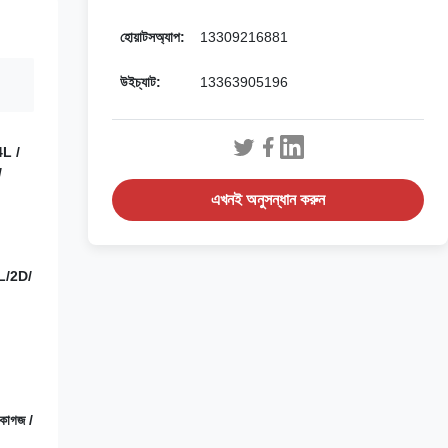
হোয়াটসঅ্যাপ:
13309216881
উইচ্যাট:
13363905196
4L /
/
এখনই অনুসন্ধান করুন
L/2D/
 কাগজ /