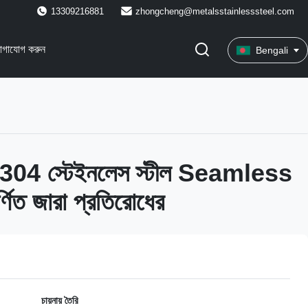
13309216881
zhongcheng@metalsstainlesssteel.com
োগাযোগ করুন
Bengali
লতা 304 স্টেইনলেস স্টীল Seamless
ূর্ণিত জারা প্রতিরোধের
চায়নায় তৈরি