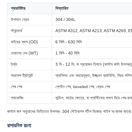
প্যারামিটার
বিস্তারিত
উপাদান গ্রেড
304 / 304L
স্ট্যান্ডার্ড
ASTM A312, ASTM A213, ASTM A269, EN
বাইরের ব্যাস (OD)
6 মিমি - 630 মিমি
দেয়ালের বেধ (WT)
1 মিমি - 40 মিমি
দৈর্ঘ্য
3 মি - 12 মি, বা প্রয়োজন হিসাবে (কাস্টম কাটা উপলব্ধ)
সারফেস ট্রিটমেন্ট
অ্যানিলড এবং আচারযুক্ত, উজ্জ্বল অ্যানিলিং, মিরর পলিশ
শেষ শেষ
প্লেইন শেষ, beveled শেষ, থ্রেড শেষ
প্যাকেজিং
বান্ডিল, কাঠের ক্ষেত্রে, বা প্লাস্টিকের প্লাগ দিয়ে শেষ-ক্
কাস্টম মাপ অনুরোধের ভিত্তিতে উপলব্ধ. 304 স্টেইনলেস স্টীল বিজোড় পাইপ অ-মানক মাত্র
রাসায়নিক রচনা