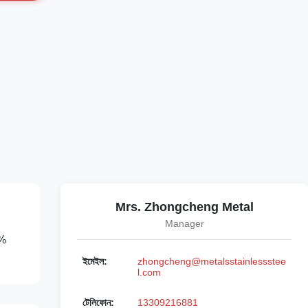
Mrs. Zhongcheng Metal
Manager
8%
ইমেইল:
zhongcheng@metalsstainlessstee
l.com
টেলিফোন:
13309216881