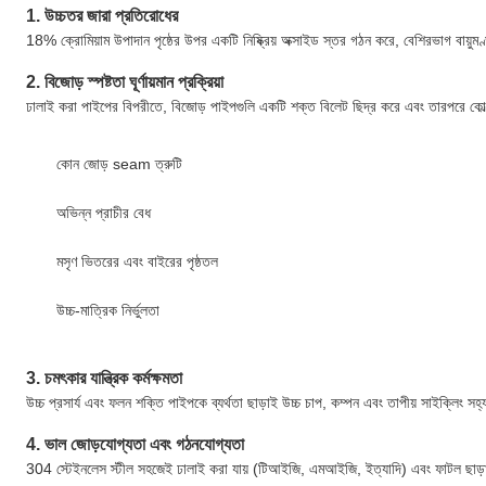
1. উচ্চতর জারা প্রতিরোধের
18% ক্রোমিয়াম উপাদান পৃষ্ঠের উপর একটি নিষ্ক্রিয় অক্সাইড স্তর গঠন করে, বেশিরভাগ বায়ুম
2. বিজোড় স্পষ্টতা ঘূর্ণায়মান প্রক্রিয়া
ঢালাই করা পাইপের বিপরীতে, বিজোড় পাইপগুলি একটি শক্ত বিলেট ছিদ্র করে এবং তারপরে কোল্ড রোল
কোন জোড় seam ত্রুটি
অভিন্ন প্রাচীর বেধ
মসৃণ ভিতরের এবং বাইরের পৃষ্ঠতল
উচ্চ-মাত্রিক নির্ভুলতা
3. চমৎকার যান্ত্রিক কর্মক্ষমতা
উচ্চ প্রসার্য এবং ফলন শক্তি পাইপকে ব্যর্থতা ছাড়াই উচ্চ চাপ, কম্পন এবং তাপীয় সাইক্লিং সহ
4. ভাল জোড়যোগ্যতা এবং গঠনযোগ্যতা
304 স্টেইনলেস স্টীল সহজেই ঢালাই করা যায় (টিআইজি, এমআইজি, ইত্যাদি) এবং ফাটল ছাড়