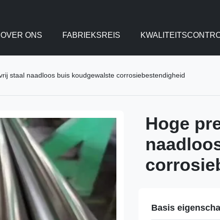
OVER ONS
FABRIEKSREIS
KWALITEITSCONTR
vrij staal naadloos buis koudgewalste corrosiebestendigheid
Hoge prec
naadloos
corrosie
Basis eigensch