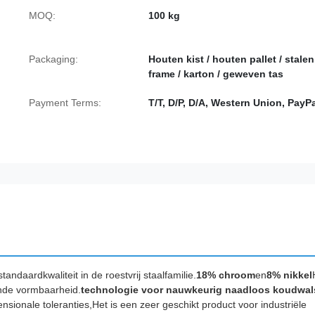
MOQ:
100 kg
Packaging:
Houten kist / houten pallet / stalen
frame / karton / geweven tas
Payment Terms:
T/T, D/P, D/A, Western Union, PayP
andaardkwaliteit in de roestvrij staalfamilie.
18% chroom
en
8% nikkel
ende vormbaarheid.
technologie voor nauwkeurig naadloos koudwa
nsionale toleranties,Het is een zeer geschikt product voor industriële