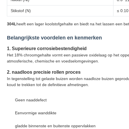
Stikstof (N)
≤ 0.10
304L
heeft een lager koolstofgehalte en biedt na het lassen een be
Belangrijkste voordelen en kenmerken
1. Superieure corrosiebestendigheid
Het 18% chroomgehalte vormt een passieve oxidelaag op het opperv
atmosferische, chemische en voedselomgevingen.
2. naadloos precisie rollen proces
In tegenstelling tot gelaste buizen worden naadloze buizen geprodu
koud te trekken tot de definitieve afmetingen.
Geen naaddefect
Eenvormige wanddikte
gladde binnenste en buitenste oppervlakken