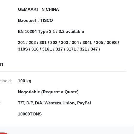
GEMAAKT IN CHINA
Baosteel，TISCO
EN 10204 Type 3.1 / 3.2 available
201 / 202 / 301 / 302 / 303 / 304 / 304L / 305 / 309S /
310S / 316 / 316L / 317 / 317L / 321 / 347 /
en
lheid:
100 kg
Negotiable (Request a Quote)
:
T/T, D/P, D/A, Western Union, PayPal
10000TONS