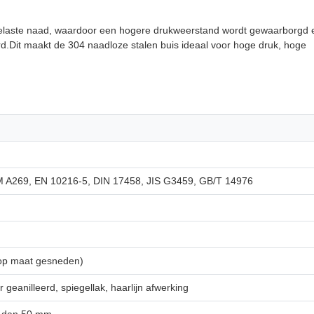
 gelaste naad, waardoor een hogere drukweerstand wordt gewaarborgd 
erd.Dit maakt de 304 naadloze stalen buis ideaal voor hoge druk, hoge
A269, EN 10216-5, DIN 17458, JIS G3459, GB/T 14976
 (op maat gesneden)
 geanilleerd, spiegellak, haarlijn afwerking