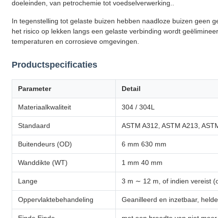
doeleinden, van petrochemie tot voedselverwerking..
In tegenstelling tot gelaste buizen hebben naadloze buizen geen
het risico op lekken langs een gelaste verbinding wordt geëlimine
temperaturen en corrosieve omgevingen.
Productspecificaties
Parameter
Detail
Materiaalkwaliteit
304 / 304L
Standaard
ASTM A312, ASTM A213, ASTM 
Buitendeurs (OD)
6 mm 630 mm
Wanddikte (WT)
1 mm 40 mm
Lange
3 m ∼ 12 m, of indien vereist
Oppervlaktebehandeling
Geanilleerd en inzetbaar, helder