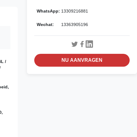
WhatsApp:
13309216881
Wechat:
13363905196
NU AANVRAGEN
4L /
/
oeid,
D,