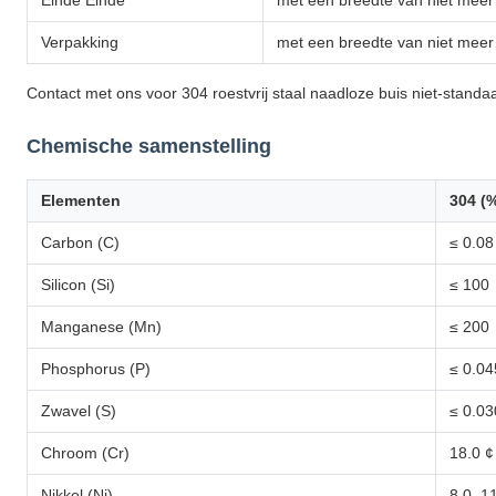
Einde Einde
met een breedte van niet mee
Verpakking
met een breedte van niet mee
Contact met ons voor 304 roestvrij staal naadloze buis niet-standa
Chemische samenstelling
Elementen
304 (
Carbon (C)
≤ 0.08
Silicon (Si)
≤ 100
Manganese (Mn)
≤ 200
Phosphorus (P)
≤ 0.04
Zwavel (S)
≤ 0.03
Chroom (Cr)
18.0 ¢
Nikkel (Ni)
8.0 ️ 1