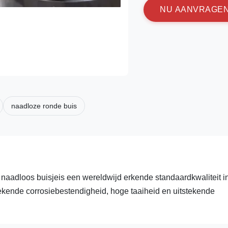
N
U
A
A
N
V
R
A
G
E
naadloze ronde buis
l naadloos buisjeis een wereldwijd erkende standaardkwaliteit i
tekende corrosiebestendigheid, hoge taaiheid en uitstekende