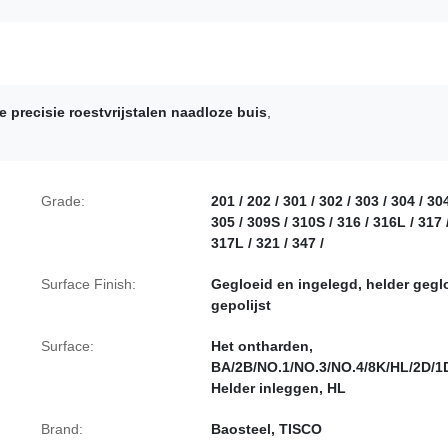
 precisie roestvrijstalen naadloze buis
,
Grade:
201 / 202 / 301 / 302 / 303 / 304 / 30
305 / 309S / 310S / 316 / 316L / 317 
317L / 321 / 347 /
Surface Finish:
Gegloeid en ingelegd, helder gegl
gepolijst
Surface:
Het ontharden,
BA/2B/NO.1/NO.3/NO.4/8K/HL/2D/1
Helder inleggen, HL
Brand:
Baosteel, TISCO