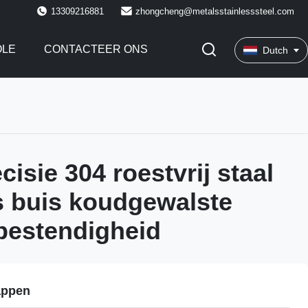
13309216881
zhongcheng@metalsstainlesssteel.com
OLE
CONTACTEER ONS
Dutch
isie 304 roestvrij staal
 buis koudgewalste
bestendigheid
appen