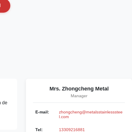
N
Mrs. Zhongcheng Metal
Manager
n de
E-mail:
zhongcheng@metalsstainlessstee
l.com
Tel:
13309216881