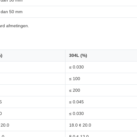
r dan 50 mm
r dan 50 mm
ard afmetingen.
%)
304L (%)
≤ 0.030
≤ 100
≤ 200
5
≤ 0.045
0
≤ 0.030
 20.0
18.0 ¢ 20.0
1.0
8.0 ¢ 12.0