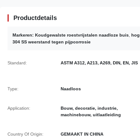
Productdetails
Markeren:
Koudgewalste roestvrijstalen naadloze buis
,
hoge
304 SS weerstand tegen pijpcorrosie
Standard:
ASTM A312, A213, A269, DIN, EN, JIS
Type:
Naadloos
Application:
Bouw, decoratie, industrie,
machinebouw, uitlaatleiding
Country Of Origin:
GEMAAKT IN CHINA