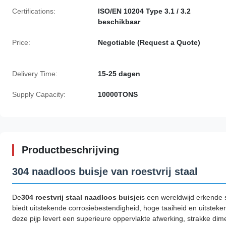
Certifications:
ISO/EN 10204 Type 3.1 / 3.2
beschikbaar
Price:
Negotiable (Request a Quote)
Delivery Time:
15-25 dagen
Supply Capacity:
10000TONS
Productbeschrijving
304 naadloos buisje van roestvrij staal
De
304 roestvrij staal naadloos buisje
is een wereldwijd erkende st
biedt uitstekende corrosiebestendigheid, hoge taaiheid en uitstek
deze pijp levert een superieure oppervlakte afwerking, strakke dime