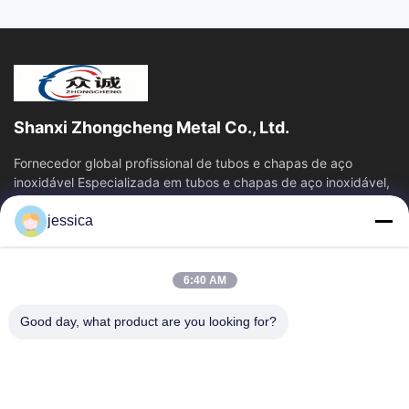
Shanxi Zhongcheng Metal Co., Ltd.
Fornecedor global profissional de tubos e chapas de aço
inoxidável Especializada em tubos e chapas de aço inoxidável,
fornecendo uma solução de...
jessica
Relações Rápidas
Casa
Produtos
6:40 AM
Quem Somos
Fábrica
Controle De Qualidade
Fale Conosco
Good day, what product are you looking for?
Notícias
Todos Os Casos
Blog
Contacte-Nos