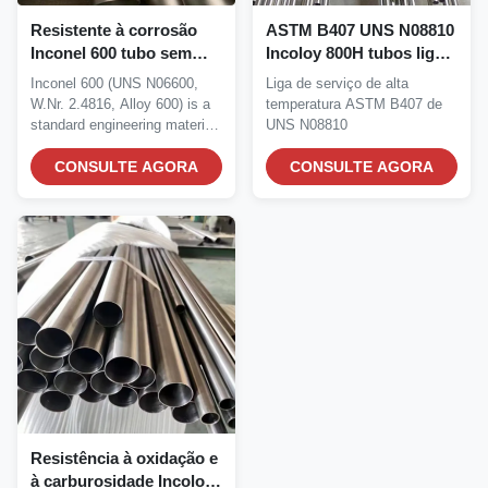
Resistente à corrosão
ASTM B407 UNS N08810
Inconel 600 tubo sem
Incoloy 800H tubos liga
costura de alta
de serviço de alta
Inconel 600 (UNS N06600,
Liga de serviço de alta
temperatura liga de
temperatura
W.Nr. 2.4816, Alloy 600) is a
temperatura ASTM B407 de
níquel cromo
standard engineering material
UNS N08810
that has...
CONSULTE AGORA
CONSULTE AGORA
Resistência à oxidação e
à carburosidade Incoloy