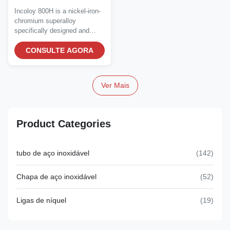
800H Nickel Iron
Incoloy 800H is a nickel-iron-
Chromium Alloy
chromium superalloy
specifically designed and
optimized for...
CONSULTE AGORA
Ver Mais
Product Categories
tubo de aço inoxidável
(142)
Chapa de aço inoxidável
(52)
Ligas de níquel
(19)