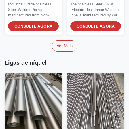
40S cortados ao
aço inoxidável de 5S a
Industrial Grade Stainless
The Stainless Steel ERW
tamanho
40S para aplicações de
Steel Welded Piping is
(Electric Resistance Welded)
processo de água
manufactured from high-
Pipe is manufactured by cold-
quality austenitic...
forming...
CONSULTE AGORA
CONSULTE AGORA
Ver Mais
Ligas de níquel