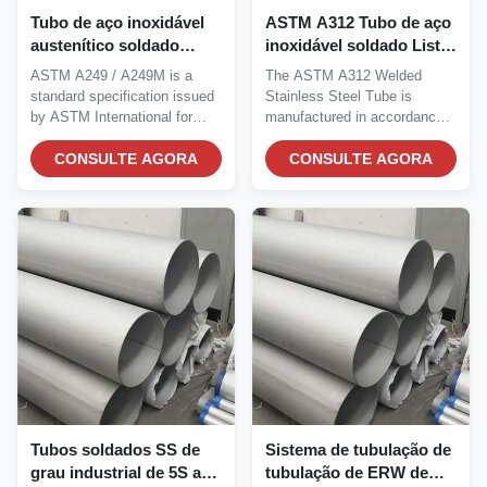
Tubo de aço inoxidável
ASTM A312 Tubo de aço
austenítico soldado
inoxidável soldado Lista
ASTM A249 para serviço
5S a 40S para aplicações
ASTM A249 / A249M is a
The ASTM A312 Welded
de caldeiras de
de tratamento de água
standard specification issued
Stainless Steel Tube is
trocadores de calor
by ASTM International for
manufactured in accordance
welded austenitic...
with the internationally...
CONSULTE AGORA
CONSULTE AGORA
Tubos soldados SS de
Sistema de tubulação de
grau industrial de 5S a
tubulação de ERW de