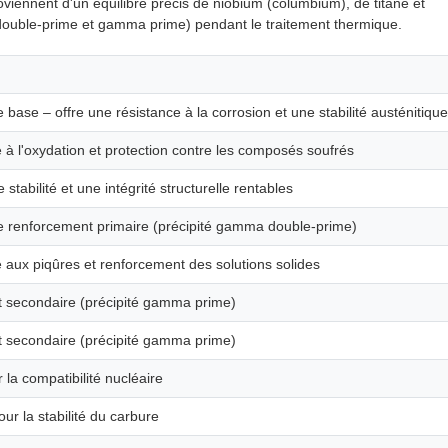
oviennent d'un équilibre précis de niobium (columbium), de titane et
double-prime et gamma prime) pendant le traitement thermique.
 base – offre une résistance à la corrosion et une stabilité austénitique
 à l'oxydation et protection contre les composés soufrés
 stabilité et une intégrité structurelle rentables
 renforcement primaire (précipité gamma double-prime)
 aux piqûres et renforcement des solutions solides
 secondaire (précipité gamma prime)
 secondaire (précipité gamma prime)
 la compatibilité nucléaire
ur la stabilité du carbure