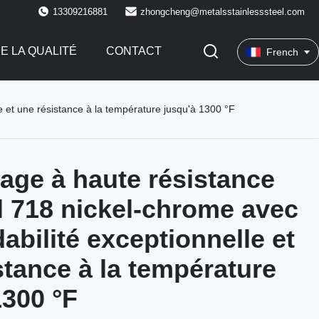
13309216881
zhongcheng@metalsstainlesssteel.com
E LA QUALITÉ
CONTACT
French
e et une résistance à la température jusqu'à 1300 °F
iage à haute résistance
l 718 nickel-chrome avec
abilité exceptionnelle et
stance à la température
1300 °F