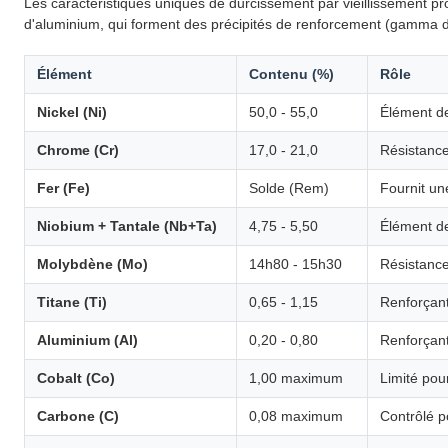
Les caractéristiques uniques de durcissement par vieillissement pr
d'aluminium, qui forment des précipités de renforcement (gamma 
Élément
Contenu (%)
Rôle
Nickel (Ni)
50,0 - 55,0
Élément de
Chrome (Cr)
17,0 - 21,0
Résistance
Fer (Fe)
Solde (Rem)
Fournit une
Niobium + Tantale (Nb+Ta)
4,75 - 5,50
Élément de
Molybdène (Mo)
14h80 - 15h30
Résistance
Titane (Ti)
0,65 - 1,15
Renforçant
Aluminium (Al)
0,20 - 0,80
Renforçant
Cobalt (Co)
1,00 maximum
Limité pour
Carbone (C)
0,08 maximum
Contrôlé po