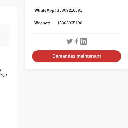
WhatsApp:
13309216881
Wechat:
13363905196
Demandez maintenant
y
76 /