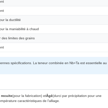
ent
ent
ur la ductilité
our la maniabilité à chaud
 des limites des grains
ent
nnes spécifications. La teneur combinée en Nb+Ta est essentielle au
 recuite
(pour la fabrication) et
Âgé
(durci par précipitation pour une
empérature caractéristiques de l'alliage.