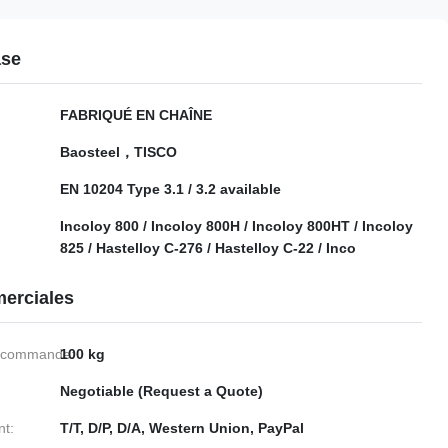
ase
FABRIQUÉ EN CHAÎNE
Baosteel，TISCO
EN 10204 Type 3.1 / 3.2 available
Incoloy 800 / Incoloy 800H / Incoloy 800HT / ​​Incoloy
825 / Hastelloy C-276 / Hastelloy C-22 / Inco
erciales
e commande:
100 kg
Negotiable (Request a Quote)
nt:
T/T, D/P, D/A, Western Union, PayPal