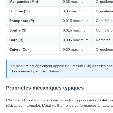
Manganèse (Mn)
0,35 maximum
Oligoélém
Silicium (Si)
0,35 maximum
Oligoélém
Phosphore (P)
0,015 maximum
Contrôlé po
Soufre (S)
0,015 maximum
Contrôlé p
Bore (B)
0,006 maximum
Renforceur
Cuivre (Cu)
0,30 maximum
Oligoélém
Le niobium est également appelé Columbium (Cb) dans les ancie
durcissement par précipitation.
Propriétés mécaniques typiques
L'Inconel 718 est fourni dans deux conditions principales :
Solution
résistance maximale). L'état vieilli offre les performances à haute t