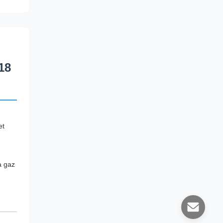
18
et
à gaz