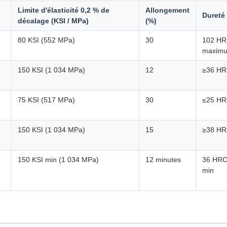
Limite d'élasticité 0,2 % de
Allongement
Dureté
décalage (KSI / MPa)
(%)
80 KSI (552 MPa)
30
102 HR
maxim
150 KSI (1 034 MPa)
12
≥36 H
75 KSI (517 MPa)
30
≤25 H
150 KSI (1 034 MPa)
15
≥38 H
150 KSI min (1 034 MPa)
12 minutes
36 HR
min