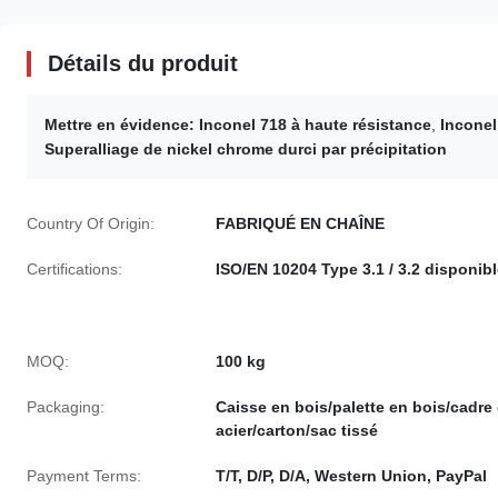
Détails du produit
Mettre en évidence:
Inconel 718 à haute résistance
,
Inconel
Superalliage de nickel chrome durci par précipitation
Country Of Origin:
FABRIQUÉ EN CHAÎNE
Certifications:
ISO/EN 10204 Type 3.1 / 3.2 disponib
MOQ:
100 kg
Packaging:
Caisse en bois/palette en bois/cadre
acier/carton/sac tissé
Payment Terms:
T/T, D/P, D/A, Western Union, PayPal