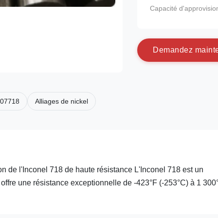
Capacité d'approvisi
D
e
m
a
n
d
e
z
m
a
i
n
t
 n07718
Alliages de nickel
on de l'Inconel 718 de haute résistance L'Inconel 718 est un
i offre une résistance exceptionnelle de -423°F (-253°C) à 1 300