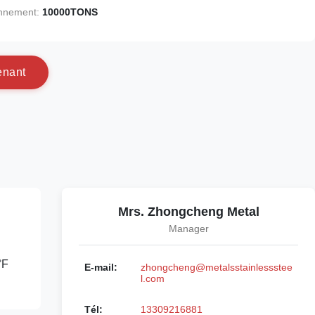
onnement:
10000TONS
e
n
a
n
t
Mrs. Zhongcheng Metal
Manager
°F
E-mail:
zhongcheng@metalsstainlessstee
l.com
Tél:
13309216881