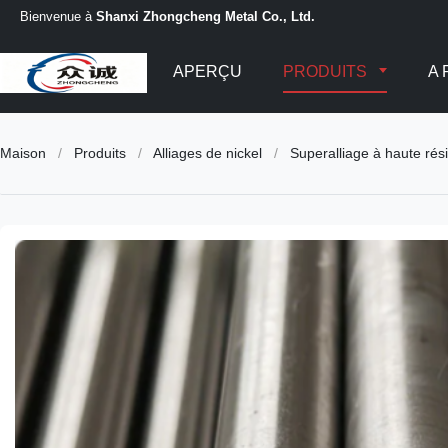
Bienvenue à
Shanxi Zhongcheng Metal Co., Ltd.
APERÇU
PRODUITS
A
Maison
/
Produits
/
Alliages de nickel
/
Superalliage à haute rés