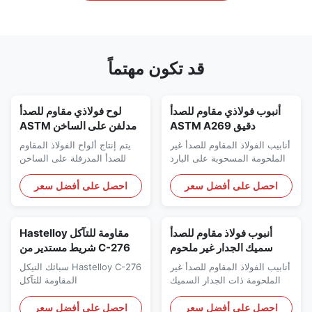
قد تكون مهتماً
أنبوب فولاذي مقاوم للصدأ
لوح فولاذي مقاوم للصدأ
دقيق ASTM A269
مدلفن على الساخن ASTM
TP304L بقطر خارجي 3 مم
A240 316L بسماكة 3.0 مم
أنابيب الفولاذ المقاوم للصدأ غير
يتم إنتاج ألواح الفولاذ المقاوم
- 89 مم وسمك جدار 0.5 مم
- 100 مم تشطيب رقم 1
الملحومة المسحوبة على البارد
للصدأ المدرفلة على الساخن
- 10 مم مسحوب على البارد
لتصنيع أوعية الضغط
ASTM A269 TP304L عالية
ASTM A240 316L الثقيلة وفقًا
للأجهزة
الدقة تتميز بتفاوتات أبعاد ضيقة
لمعايير جودة أوعية الضغط مع
احصل على أفضل سعر
احصل على أفضل سعر
وسطح صلب لامع، مصممة
شهادات المواد الكاملة،
خصيصًا للأجهزة وأنظمة التحكم
والمصممة لظروف الخدمة
الهيدروليكية والهوائية.
العالية الحرارة والتآكل في
أنبوب فولاذ مقاوم للصدأ
مقاومة للتآكل Hastelloy
معدات المعالجة الصناعية.
سميك الجدار غير ملحوم
C-276 شريط مستدير من
UNS N08904 904L SCH
سبائك النيكل والكروم
أنابيب الفولاذ المقاوم للصدأ غير
Hastelloy C-276 سبائك النيكل
80S 160S ASTM A312
والموليبدينوم
الملحومة ذات الجدار السميك
المقاومة للتآكل
عالي الضغط الكيميائي OD
UNS N08904 904L في SCH
33.4-219.1 مم
80S وSCH 160S لكل ASTM
احصل على أفضل سعر
احصل على أفضل سعر