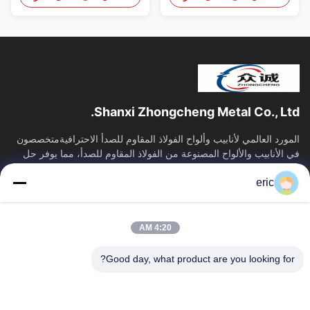
A312. مصممة للمعالجة
الكيميائية ذات الضغط العالي،
وتخليق اليوريا، وأنظمة أنابيب
النفط والغاز البحرية التي تتطلب
قوة انفجار فائقة ومقاومة
للتآكل.
Shanxi Zhongcheng Metal Co., Ltd.
المورد العالمي لأنابيب وألواح الفولاذ المقاوم للصدأ الاحترافيةمتخصصون
في الأنابيب والألواح المصنوعة من الفولاذ المقاوم للصدأ، مما يوفر حل
توريد...
eric
روابط سريعة
منزل
المنتجات
4:20 AM
حول بنا
جولة في المعمل
ضبط الجودة
اتصل بنا
Good day, what product are you looking for?
أخبار
جميع القضايا
Blog