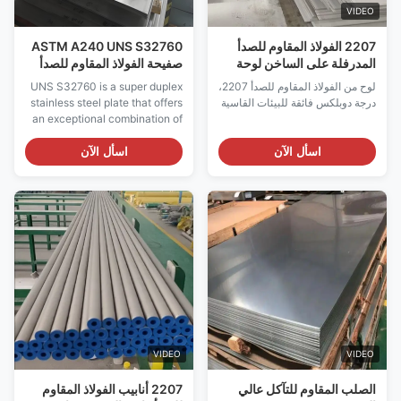
VIDEO
2207 الفولاذ المقاوم للصدأ
ASTM A240 UNS S32760
المدرفلة على الساخن لوحة
صفيحة الفولاذ المقاوم للصدأ
سوبر دوبلكس الصف للبيئات
المطاط الساخن Super
لوح من الفولاذ المقاوم للصدأ 2207،
UNS S32760 is a super duplex
القاسية
Duplex صفيحة الفولاذ المقاوم
درجة دوبلكس فائقة للبيئات القاسية
stainless steel plate that offers
للصدأ
an exceptional combination of
high strength and outstanding
corrosion resistance. This
اسأل الآن
اسأل الآن
grade is designed for service in
aggressive environments
where conventional stainless
steels such as 316L or even
standard duplex grades like
2205 are ...
VIDEO
VIDEO
الصلب المقاوم للتآكل عالي
2207 أنابيب الفولاذ المقاوم