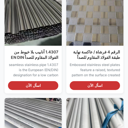
super duplex grades offer
316 and 316L stainless steel,
approximately ...
which contain ...
الرقم 4 فرشاة / عاكسة نهاية
1.4307 أنابيب بلا خيوط من
طبقة الفولاذ المقاوم للصدأ
الفولاذ المقاوم للصدأ EN DIN
المرتفعة ورقة نمط
منخفضة الكربون
1.4307 seamless stainless pipe
Embossed stainless steel plates
is the European (EN/DIN)
feature a raised, textured
designation for a low carbon
pattern on the surface created
austenitic stainless steel grade,
through a stamping or rolling
equivalent to UNS S30403
process. This embossing
اسأل الآن
اسأل الآن
and ASTM A312 TP304L. This
provides both aesthetic appeal
grade is specifically designed
and functional benefits,
for applications requiring
including enhanced grip,
excellent corrosion resistance
scratch concealment, and
combined with superior
improved durability. Our
weldability, ...
embossed plates are ...