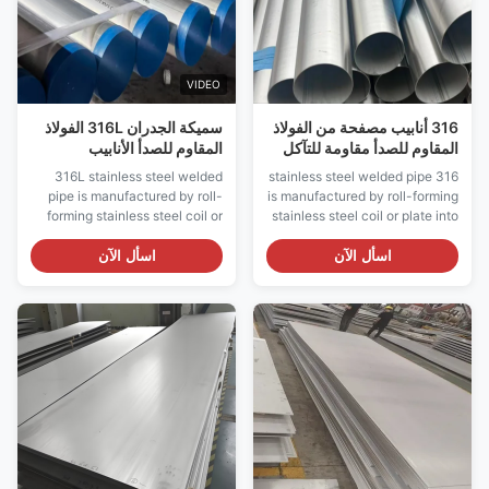
VIDEO
316 أنابيب مصفحة من الفولاذ
سميكة الجدران 316L الفولاذ
المقاوم للصدأ مقاومة للتآكل
المقاوم للصدأ الأنابيب
الموليبدينوم تحتوي على أنابيب
الملحومة أنابيب السوائل
316L stainless steel welded
316 stainless steel welded pipe
صناعية أوستينيتية
الصناعية المقاومة للتآكل
pipe is manufactured by roll-
is manufactured by roll-forming
forming stainless steel coil or
stainless steel coil or plate into
plate into a tubular shape,
a tubular shape, followed by
followed by longitudinal
longitudinal welding. As a
اسأل الآن
اسأل الآن
welding. As an ultra-low
molybdenum-bearing
carbon molybdenum-bearing
austenitic stainless steel grade,
austenitic stainless steel grade,
it offers significantly improved
it offers significantly improved
resistance to chloride pitting
resistance to intergranular
and crevice corrosion ...
corrosion ...