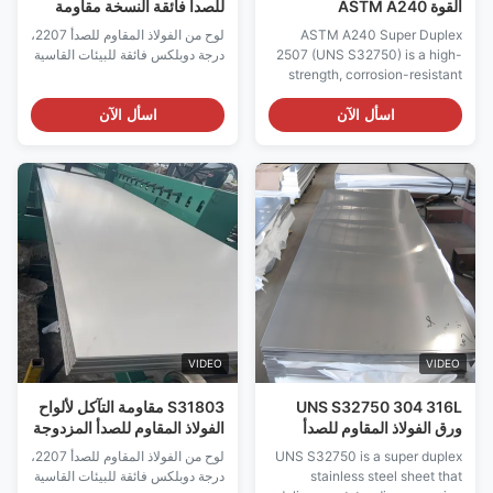
القوة ASTM A240
للصدأ فائقة النسخة مقاومة
SCC للبيئات القاسية
ASTM A240 Super Duplex
لوح من الفولاذ المقاوم للصدأ 2207،
2507 (UNS S32750) is a high-
درجة دوبلكس فائقة للبيئات القاسية
strength, corrosion-resistant
stainless steel plate with a
ferritic-austenitic
اسأل الآن
اسأل الآن
microstructure. It offers
approximately three times the
yield strength of 316L and a
PREN value of 40 or higher,
providing exceptional
resistance to pitting, crevice ...
VIDEO
VIDEO
UNS S32750 304 316L
S31803 مقاومة التآكل لألواح
ورق الفولاذ المقاوم للصدأ
الفولاذ المقاوم للصدأ المزدوجة
مزدوج للبيئات العدوانية
UNS S32750 is a super duplex
لوح من الفولاذ المقاوم للصدأ 2207،
stainless steel sheet that
درجة دوبلكس فائقة للبيئات القاسية