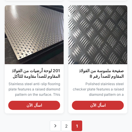
This design provides excellent
These pipes are manufactured
anti-slip properties while
by roll-forming stainless steel
maintaining the durability and
coils or plates into tubular
corrosion resistance of
shapes, followed by
stainless ...
longitudinal ...
صفيحة ملموسة من الفولاذ
201 لوحة أرضيات من الفولاذ
المقاوم للصدأ رقم 8
المقاوم للصدأ مقاومة للتآكل
لوحة مقاومة للانزلاق من
Stainless steel anti-slip flooring
Polished stainless steel
الفولاذ المقاوم للصدأ
plate features a raised diamond
checker plate features a raised
pattern on the surface. This
diamond pattern on a
design provides excellent
reflective, lustrous surface.
traction and slip resistance in
This combination provides
اسأل الآن
اسأل الآن
wet, oily, or high-traffic
excellent slip resistance along
environments. Our anti-slip
with an attractive, decorative
flooring plates are
appearance.Our polished
2
1
manufactured from high-grade
checker plates are
stainless steel, offering superior
manufactured from high-grade