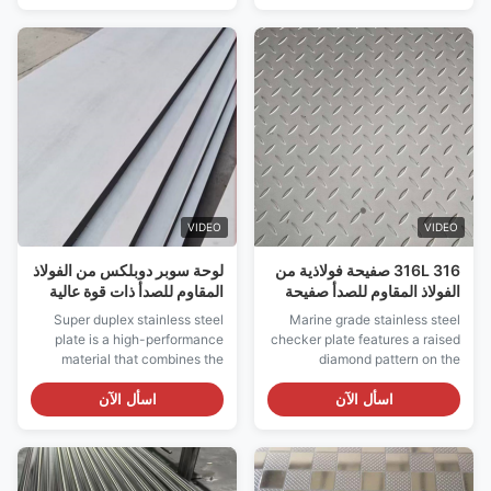
grade is specifically designed
material achieves excellent
for applications requiring
mechanical properties, making
excellent corrosion resistance
it suitable for applications
combined with superior
requiring high hardness and
weldability, ...
good wear ...
VIDEO
VIDEO
316 316L صفيحة فولاذية من
لوحة سوبر دوبلكس من الفولاذ
الفولاذ المقاوم للصدأ صفيحة
المقاوم للصدأ ذات قوة عالية
فولاذية من الفولاذ المقاوم
مقاومة للتآكل
Super duplex stainless steel
Marine grade stainless steel
للنزلق
plate is a high-performance
checker plate features a raised
material that combines the
diamond pattern on the
advantageous properties of
surface. This design provides
both austenitic and ferritic
excellent slip resistance and
اسأل الآن
اسأل الآن
stainless steel microstructures.
wear resistance in wet and
With a balanced duplex
harsh environments. Our
microstructure (approximately
marine grade checker plates
50% ferrite / 50% austenite),
are manufactured from Grade