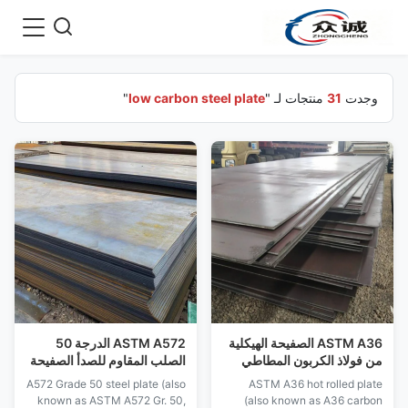
وجدت
31
منتجات لـ "
low carbon steel plate
"
ASTM A36 الصفيحة الهيكلية
ASTM A572 الدرجة 50
من فولاذ الكربون المطاطي
الصلب المقاوم للصدأ الصفيحة
الساخن للبناء العام
المطاطية الساخنة الصلبة
A572 Grade 50 steel plate (also
ASTM A36 hot rolled plate
المنخفضة الصلبة HSLA
known as ASTM A572 Gr. 50,
(also known as A36 carbon