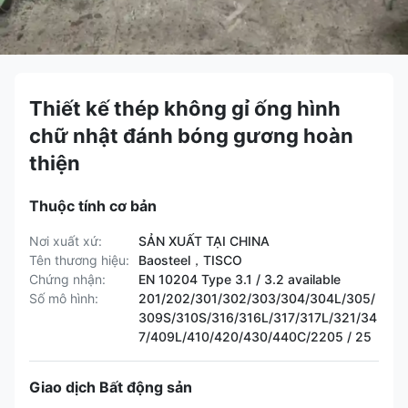
Thiết kế thép không gỉ ống hình
chữ nhật đánh bóng gương hoàn
thiện
Thuộc tính cơ bản
Nơi xuất xứ:
SẢN XUẤT TẠI CHINA
Tên thương hiệu:
Baosteel，TISCO
Chứng nhận:
EN 10204 Type 3.1 / 3.2 available
Số mô hình:
201/202/301/302/303/304/304L/305/
309S/310S/316/316L/317/317L/321/34
7/409L/410/420/430/440C/2205 / 25
Giao dịch Bất động sản