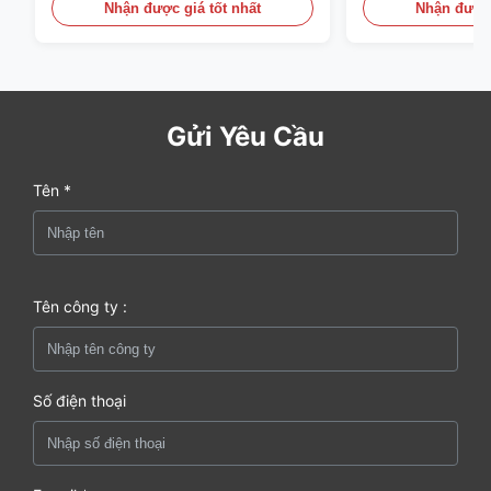
Nhận được giá tốt nhất
Nhận được 
Gửi Yêu Cầu
Tên *
Tên công ty :
Số điện thoại