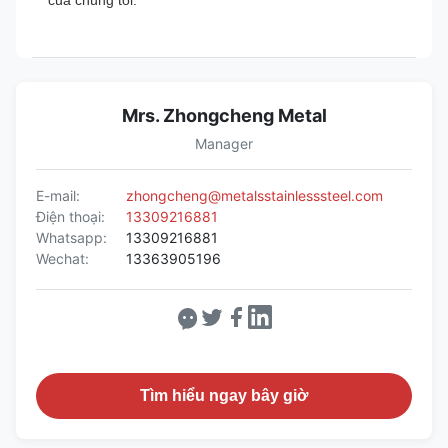
của chúng tôi.
Mrs. Zhongcheng Metal
Manager
E-mail:
zhongcheng@metalsstainlesssteel.com
Điện thoại:
13309216881
Whatsapp:
13309216881
Wechat:
13363905196
Tìm hiểu ngay bây giờ