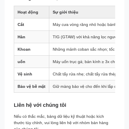
Hoạt động
Sự giới thiệu
Cắt
Máy cưa vòng răng nhỏ hoặc bánh xe mài
Hàn
TIG (GTAW) với khả năng lọc ngược; sử 
Khoan
Những mảnh coban sắc nhọn; tốc độ thấp
uốn
Máy uốn trục gá; bán kính ≥ 3x chiều rộn
Vệ sinh
Chất tẩy rửa nhẹ; chất tẩy rửa thép không
Bảo vệ bề mặt
Giữ màng bảo vệ cho đến khi lắp đặt lần 
Liên hệ với chúng tôi
Nếu có thắc mắc, bảng dữ liệu kỹ thuật hoặc kích
thước tùy chỉnh, vui lòng liên hệ với nhóm bán hàng