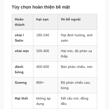
Tùy chọn hoàn thiện bề mặt
Hoàn
hạt sạn
Vẻ bề ngoài
Ứng 
thành
chải /
180-240
Hạt định hướng, ánh
Tay vị
Satin
satin
chải mịn
320-400
Hạt mịn, độ phản xạ
Trang 
thấp
đánh
400-600
Bán phản chiếu, mịn
Nội t
bóng
Gương
800+
Độ phản chiếu cao,
Kiến 
bóng
nghệ 
Hạt thổi
không áp
Kết cấu mờ, đồng
Bề mặ
dụng
đều