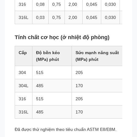
316
0,08
0,75
2,00
0,045
0,030
16,0-1
316L
0,03
0,75
2,00
0,045
0,030
16,0-1
Tính chất cơ học (ở nhiệt độ phòng)
Cấp
Độ bền kéo
Sức mạnh năng suất
Độ 
(MPa) phút
(MPa) phút
(%)
304
515
205
35
304L
485
170
35
316
515
205
35
316L
485
170
35
Đã được thử nghiệm theo tiêu chuẩn ASTM E8/E8M.