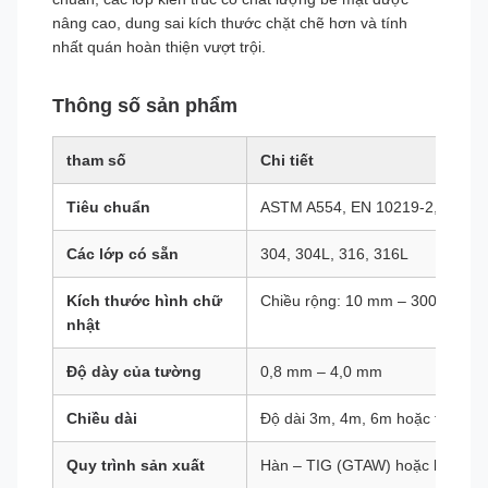
nâng cao, dung sai kích thước chặt chẽ hơn và tính
nhất quán hoàn thiện vượt trội.
Thông số sản phẩm
tham số
Chi tiết
Tiêu chuẩn
ASTM A554, EN 10219-2, JIS G
Các lớp có sẵn
304, 304L, 316, 316L
Kích thước hình chữ
Chiều rộng: 10 mm – 300 mm; 
nhật
Độ dày của tường
0,8 mm – 4,0 mm
Chiều dài
Độ dài 3m, 4m, 6m hoặc tùy chỉ
Quy trình sản xuất
Hàn – TIG (GTAW) hoặc hàn las