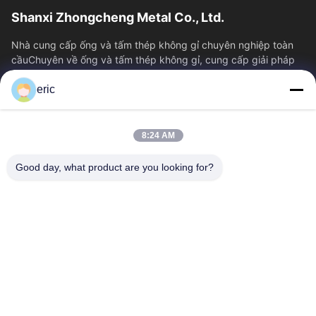
Shanxi Zhongcheng Metal Co., Ltd.
Nhà cung cấp ống và tấm thép không gỉ chuyên nghiệp toàn
cầuChuyên về ống và tấm thép không gỉ, cung cấp giải pháp
cung cấp trọn gói cho các loại...
eric
Liên Kết Nhanh
Nhà
Sản Phẩm
8:24 AM
Về Chúng Tôi
Tham Quan Nhà Máy
Kiểm Soát Chất Lượng
Liên Hệ Chúng Tôi
Good day, what product are you looking for?
Tin Tức
Tất Cả Các Trường Hợp
Blog
Liên Hệ Với Chúng Tôi
Yin-86-13309215766
8613309215766
zhongcheng@metalsstainlesssteel.com