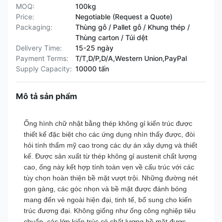
MOQ:
100kg
Price:
Negotiable (Request a Quote)
Packaging:
Thùng gỗ / Pallet gỗ / Khung thép /
Thùng carton / Túi dệt
Delivery Time:
15-25 ngày
Payment Terms:
T/T,D/P,D/A,Western Union,PayPal
Supply Capacity:
10000 tấn
Mô tả sản phẩm
Ống hình chữ nhật bằng thép không gỉ kiến ​​trúc được
thiết kế đặc biệt cho các ứng dụng nhìn thấy được, đòi
hỏi tính thẩm mỹ cao trong các dự án xây dựng và thiết
kế. Được sản xuất từ ​​​​thép không gỉ austenit chất lượng
cao, ống này kết hợp tính toàn vẹn về cấu trúc với các
tùy chọn hoàn thiện bề mặt vượt trội. Những đường nét
gọn gàng, các góc nhọn và bề mặt được đánh bóng
mang đến vẻ ngoài hiện đại, tinh tế, bổ sung cho kiến ​​
trúc đương đại. Không giống như ống công nghiệp tiêu
chuẩn, các lớp kiến ​​trúc có chất lượng bề mặt được