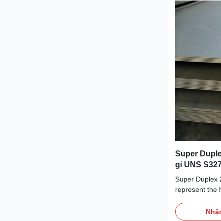
Super Duple
gỉ UNS S32
cường độ c
Super Duplex 
represent the 
stainless steel
exceptional co
Nhận
strength and c