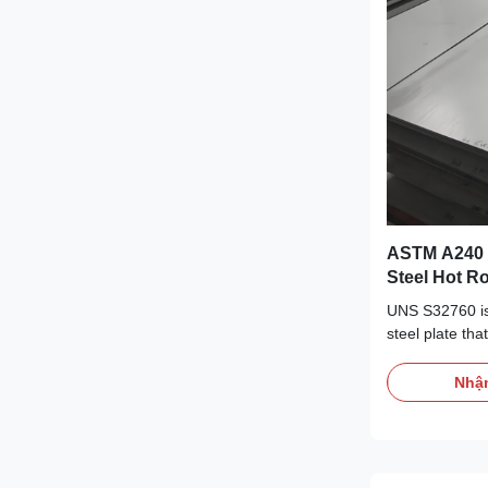
ASTM A240 
Steel Hot R
Stainless St
UNS S32760 is
steel plate tha
combination of
outstanding co
Nhận
is designed fo
environments w
steels such as
grades like 220