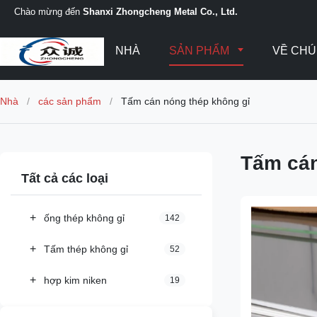
Chào mừng đến
Shanxi Zhongcheng Metal Co., Ltd.
NHÀ
SẢN PHẨM
VỀ CHÚ
Nhà
/
các sản phẩm
/
Tấm cán nóng thép không gỉ
Tấm cán
Tất cả các loại
+
ống thép không gỉ
142
+
Tấm thép không gỉ
52
+
hợp kim niken
19