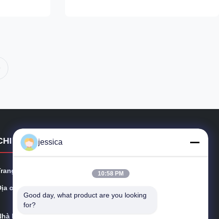
ield strength
(approximately 50% ferrite / 50% austenite),
an ...
super duplex grades offer approximately ...
CHI TIẾT LIÊN HỆ
jessica
Trang mạng:
metalsstainlesssteel.com
10:58 PM
ịa chỉ:
Phòng 2, số 221 Tianzhang Avenue, Fengdong New Ci
Good day, what product are you looking 
ty, Xi'an, tỉnh Shaanxi
for?
Nhà Máy:
Phòng 2, số 221 Tianzhang Avenue, Fengdong New Ci