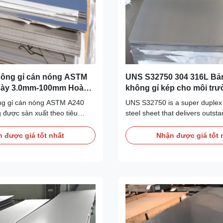
hông gỉ cán nóng ASTM
UNS S32750 304 316L Bả
dày 3.0mm-100mm Hoàn
không gỉ kép cho môi tr
ể chế tạo bình áp lực
hăng
ng gỉ cán nóng ASTM A240
UNS S32750 is a super duplex 
 được sản xuất theo tiêu
steel sheet that delivers outst
ng bình chịu áp lực với đầy
corrosion resistance combined 
về vật liệu, được thiết kế để
mechanical strength. This grad
 được giá tốt nhất
Nhận được giá tốt 
iều kiện dịch vụ ăn mòn và
specifically engineered for serv
ong thiết bị chế biến công
extremely aggressive environm
including high-chloride seawate
chloride media, and sour gas ..