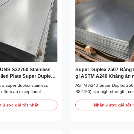
UNS S32760 Stainless
Super Duplex 2507 Bảng 
olled Plate Super Duplex
gỉ ASTM A240 Kháng ăn
eel Sheet
độ cao
 a super duplex stainless
ASTM A240 Super Duplex 250
t offers an exceptional
S32750) is a high-strength, cor
 high strength and
resistant stainless steel plate wi
rrosion resistance. This grade
austenitic microstructure. It off
 được giá tốt nhất
Nhận được giá tốt 
r service in aggressive
approximately three times the y
here conventional stainless
of 316L and a PREN value of 40
 316L or even standard duplex
providing exceptional resistance
5 are ...
crevice ...