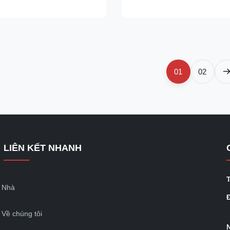
ial is specifically engineered
applications. With a minimum y
 the most demanding
of 250 MPa (36 ksi), A36 offers 
ncluding ...
01
02
LIÊN KẾT NHANH
Nhà
Đ
Về chúng tôi