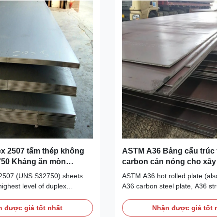
x 2507 tấm thép không
ASTM A36 Bảng cấu trúc 
750 Kháng ăn mòn
carbon cán nóng cho xâ
ao
chung
2507 (UNS S32750) sheets
ASTM A36 hot rolled plate (al
highest level of duplex
A36 carbon steel plate, A36 str
 technology, offering an
hot-rolled mild steel plate, or g
mbination of mechanical
purpose steel plate) is the mo
 được giá tốt nhất
Nhận được giá tốt 
orrosion resistance. This
specified carbon steel plate for