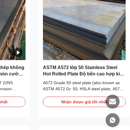
thép không
ASTM A572 lớp 50 Stainless Steel
 mòn cường
Hot Rolled Plate Độ bền cao hợp kim
thấp HSLA Plate
7 (UNS
A572 Grade 50 steel plate (also known as
rosion-
ASTM A572 Gr. 50, HSLA steel plate, A572-
th a ferritic-
50 structural plate, and high-strength low-
ers
alloy steel plate) is a high-strength, low-alloy
nhất
Nhận được giá tốt nhất
ield strength
(HSLA) structural steel plate widely used in
 or higher,
construction, bridges, heavy machinery, and
 to pitting,
transmission towers. Grade 50 offers ...