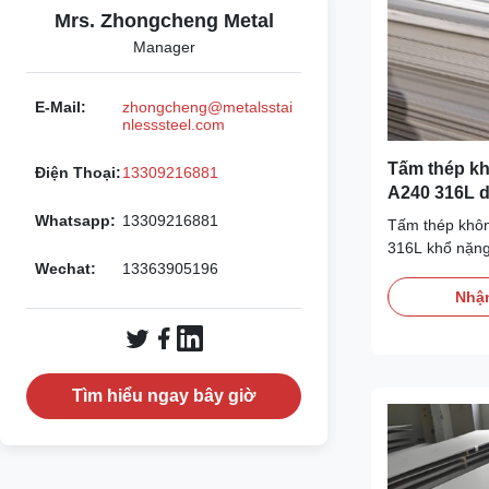
Mrs. Zhongcheng Metal
Manager
E-Mail:
zhongcheng@metalsstai
nlesssteel.com
Tấm thép k
Điện Thoại:
13309216881
A240 316L 
thiện số 1 đ
Whatsapp:
13309216881
Tấm thép khô
316L khổ nặng
Wechat:
13363905196
chuẩn chất lượ
đủ chứng nhận 
Nhận
đáp ứng các đ
nhiệt độ cao tr
nghiệp.
Tìm hiểu ngay bây giờ