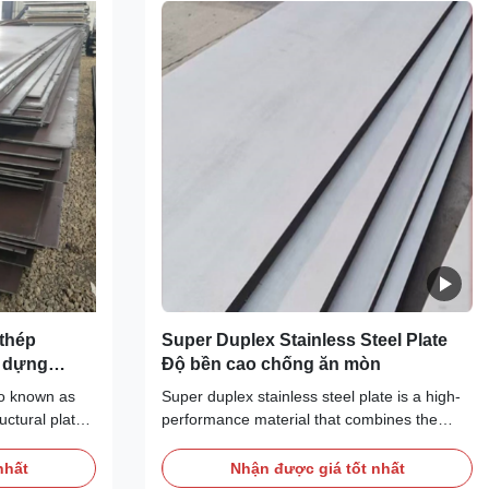
thép
Super Duplex Stainless Steel Plate
y dựng
Độ bền cao chống ăn mòn
so known as
Super duplex stainless steel plate is a high-
uctural plate,
performance material that combines the
eneral-
advantageous properties of both austenitic
st commonly
and ferritic stainless steel microstructures.
nhất
Nhận được giá tốt nhất
 structural
With a balanced duplex microstructure