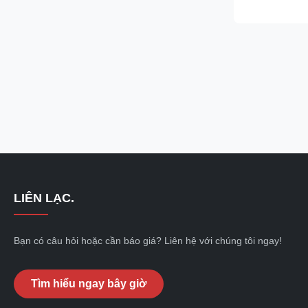
advanced mater
for service in
environments, i
LIÊN LẠC.
Bạn có câu hỏi hoặc cần báo giá? Liên hệ với chúng tôi ngay!
Tìm hiểu ngay bây giờ