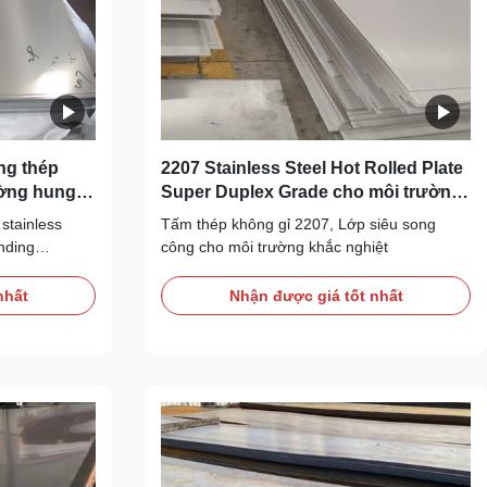
ng thép
2207 Stainless Steel Hot Rolled Plate
ường hung
Super Duplex Grade cho môi trường
cực đoan
stainless
Tấm thép không gỉ 2207, Lớp siêu song
anding
công cho môi trường khắc nghiệt
with high
e is
nhất
Nhận được giá tốt nhất
ice in
ents,
r, acid
.