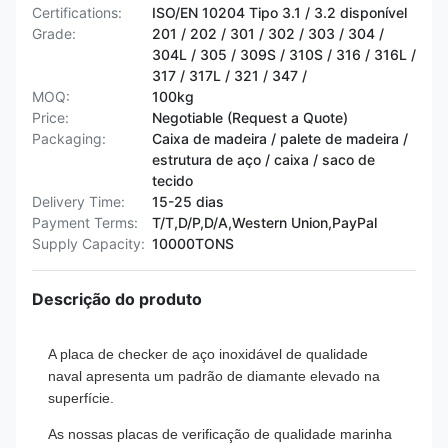
Certifications:
ISO/EN 10204 Tipo 3.1 / 3.2 disponível
Grade:
201 / 202 / 301 / 302 / 303 / 304 /
304L / 305 / 309S / 310S / 316 / 316L /
317 / 317L / 321 / 347 /
MOQ:
100kg
Price:
Negotiable (Request a Quote)
Packaging:
Caixa de madeira / palete de madeira /
estrutura de aço / caixa / saco de
tecido
Delivery Time:
15-25 dias
Payment Terms:
T/T,D/P,D/A,Western Union,PayPal
Supply Capacity:
10000TONS
Descrição do produto
A placa de checker de aço inoxidável de qualidade
naval apresenta um padrão de diamante elevado na
superfície.
As nossas placas de verificação de qualidade marinha