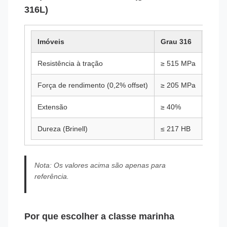
316L)
Imóveis
Grau 316
Grau
Resistência à tração
≥ 515 MPa
≥ 48
Força de rendimento (0,2% offset)
≥ 205 MPa
≥ 17
Extensão
≥ 40%
≥ 40
Dureza (Brinell)
≤ 217 HB
≤ 217
Nota: Os valores acima são apenas para
referência.
Por que escolher a classe marinha