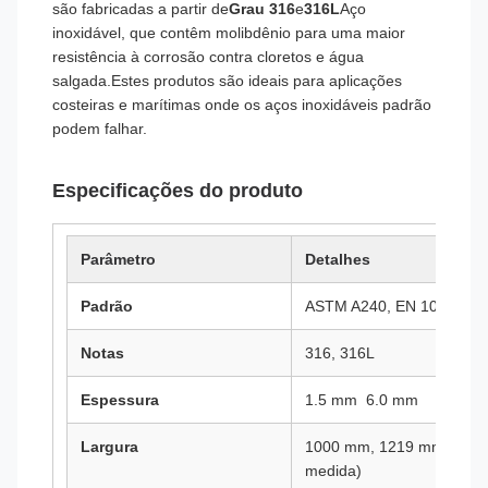
são fabricadas a partir de
Grau 316
e
316L
Aço
inoxidável, que contêm molibdênio para uma maior
resistência à corrosão contra cloretos e água
salgada.Estes produtos são ideais para aplicações
costeiras e marítimas onde os aços inoxidáveis padrão
podem falhar.
Especificações do produto
Parâmetro
Detalhes
Padrão
ASTM A240, EN 10088, J
Notas
316, 316L
Espessura
1.5 mm ️ 6.0 mm
Largura
1000 mm, 1219 mm, 1500 
medida)