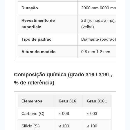
Duração
2000 mm 6000 mm (corte 
Revestimento de
2B (rolhada a frio), n.o 1 
superfície
(velha)
Tipo de padrão
Diamante (padrão)
Altura do modelo
0.8 mm 1.2 mm
Composição química (grado 316 / 316L,
% de referência)
Elementos
Grau 316
Grau 316L
Carbono (C)
≤ 008
≤ 003
Silício (Si)
≤ 100
≤ 100