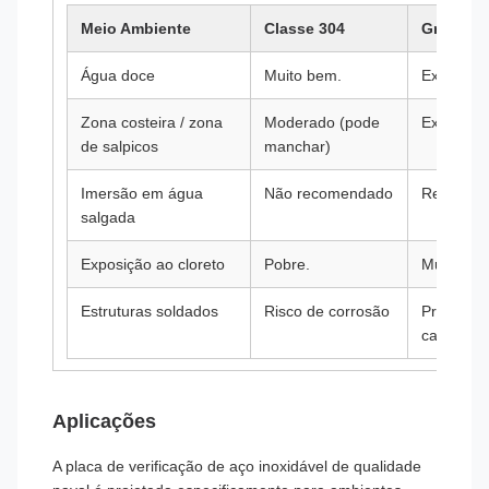
Meio Ambiente
Classe 304
Grau 316
Água doce
Muito bem.
Excelente
Zona costeira / zona
Moderado (pode
Excelente
de salpicos
manchar)
Imersão em água
Não recomendado
Recomen
salgada
Exposição ao cloreto
Pobre.
Muito be
Estruturas soldados
Risco de corrosão
Preferi-s
carbono 
Aplicações
A placa de verificação de aço inoxidável de qualidade