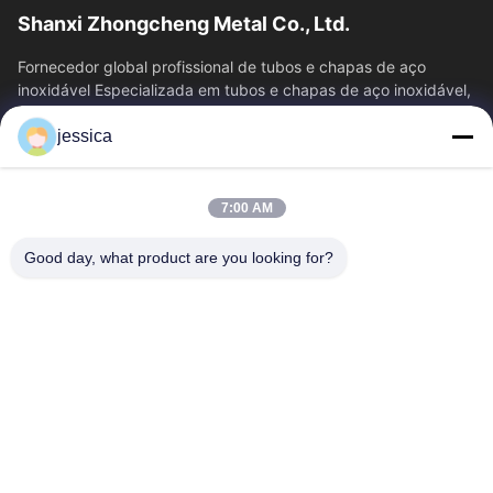
Shanxi Zhongcheng Metal Co., Ltd.
Fornecedor global profissional de tubos e chapas de aço
inoxidável Especializada em tubos e chapas de aço inoxidável,
fornecendo uma solução de...
jessica
Relações Rápidas
Casa
Produtos
7:00 AM
Quem Somos
Fábrica
Controle De Qualidade
Fale Conosco
Good day, what product are you looking for?
Notícias
Todos Os Casos
Blog
Contacte-Nos
Yin-86-13309215766
8613309215766
zhongcheng@metalsstainlesssteel.com