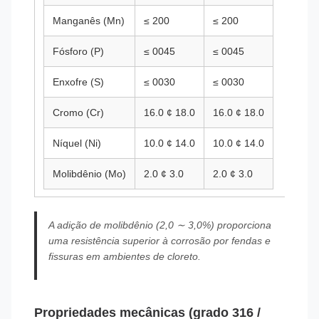
Manganês (Mn)
≤ 200
≤ 200
Fósforo (P)
≤ 0045
≤ 0045
Enxofre (S)
≤ 0030
≤ 0030
Cromo (Cr)
16.0 ¢ 18.0
16.0 ¢ 18.0
Níquel (Ni)
10.0 ¢ 14.0
10.0 ¢ 14.0
Molibdênio (Mo)
2.0 ¢ 3.0
2.0 ¢ 3.0
A adição de molibdênio (2,0 ∼ 3,0%) proporciona
uma resistência superior à corrosão por fendas e
fissuras em ambientes de cloreto.
Propriedades mecânicas (grado 316 /