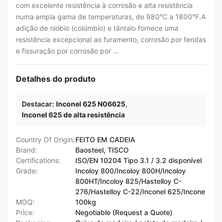
com excelente resistência à corrosão e alta resistência
numa ampla gama de temperaturas, de 980°C a 1800°F.A
adição de nióbio (colúmbio) e tântalo fornece uma
resistência excepcional ao furamento, corrosão por fendas
e fissuração por corrosão por ...
Detalhes do produto
Destacar:
Inconel 625 N06625
,
Inconel 625 de alta resistência
Country Of Origin:
FEITO EM CADEIA
Brand:
Baosteel, TISCO
Certifications:
ISO/EN 10204 Tipo 3.1 / 3.2 disponível
Grade:
Incoloy 800/Incoloy 800H/Incoloy
800HT/Incoloy 825/Hastelloy C-
276/Hastelloy C-22/Inconel 625/Incone
MOQ:
100kg
Price:
Negotiable (Request a Quote)