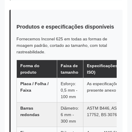
Produtos e especificações disponíveis
Fornecemos Inconel 625 em todas as formas de
moagem padrão, cortado ao tamanho, com total
rastreabilidade.
Forma do
Faixa de
Especificações princi
produto
tamanho
ISO)
Placa / Folha /
Esforço:
As especificações refer
Faixa
0,5 mm -
presente anexo não são 
100 mm
Barras
Diâmetro:
ASTM B446, ASME SB46
redondas
6 mm -
17752, BS 3076 NA21
300 mm