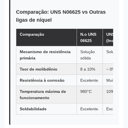
Comparação: UNS N06625 vs Outras
ligas de níquel
Comparação
N.o UNS
UNS N0660
06625
(Inconel 60
Mecanismo de resistência
Solução
Solução sól
primária
sólida
Teor de molibdênio
8 a 10%
~ 0%
Resistência à corrosão
Excelente.
Muito bem.
Temperatura máxima de
980°C
1093°C
funcionamento
Soldabilidade
Excelente.
Excelente.