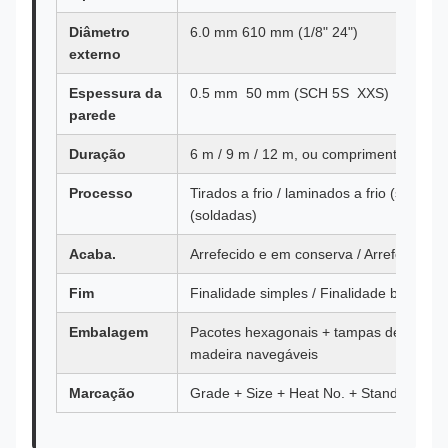
Diâmetro
6.0 mm 610 mm (1/8" 24")
externo
Espessura da
0.5 mm ️ 50 mm (SCH 5S ️ XXS)
parede
Duração
6 m / 9 m / 12 m, ou comprimentos aleat
Processo
Tirados a frio / laminados a frio (sem c
(soldadas)
Acaba.
Arrefecido e em conserva / Arrefecido bri
Fim
Finalidade simples / Finalidade bifurcada
Embalagem
Pacotes hexagonais + tampas de plástico
madeira navegáveis
Marcação
Grade + Size + Heat No. + Standard