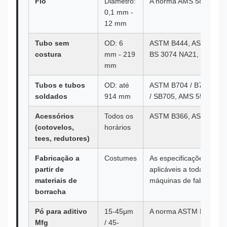
Fio
Diâmetro:
A norma AMS 5837, ISO
0,1 mm -
12 mm
Tubo sem
OD: 6
ASTM B444, ASTM B829
costura
mm - 219
BS 3074 NA21, DIN 17
mm
Tubos e tubos
OD: até
ASTM B704 / B705, AS
soldados
914 mm
/ SB705, AMS 5581 (tipo
Acessórios
Todos os
ASTM B366, ASME SB3
(cotovelos,
horários
tees, redutores)
Fabricação a
Costumes
As especificações do p
partir de
aplicáveis a todas as m
materiais de
máquinas de fabricação
borracha
Pó para aditivo
15-45μm
A norma ASTM F3056, 
Mfg
/ 45-