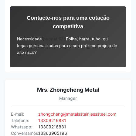
Contacte-nos para uma cotação
competitiva
Necessidade
Inconel 625
Folha, barra, tubo, ou
forjas personalizadas para o seu próximo projeto de
alto risco?
Mrs. Zhongcheng Metal
Manager
E-mail:
zhongcheng@metalsstainlesssteel.com
Telefone:
13309216881
Whatsapp:
13309216881
Conversamos:
13363905196