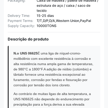
Packaging:
Caixa de madeira / palete de madeira /
estrutura de aço / caixa / saco de
tecido
Delivery Time:
15-25 dias
Payment Terms:
T/T,D/P,D/A,Western Union,PayPal
Supply Capacity:
10000TONS
Descrição do produto
N.o UNS 06625
É uma liga de níquel-cromo-
molibdênio com excelente resistência à corrosão e
alta resistência numa ampla gama de temperaturas,
de 980°C a 1800°F.A adição de nióbio (colúmbio) e
tântalo fornece uma resistência excepcional ao
furamento, corrosão por fendas e fissuração por
corrosão por tensão dos íons cloreto.
Ao contrário de muitas ligas de alta temperatura, a
UNS N06625 não depende do endurecimento por
precipitação para a força.deriva a sua elevada