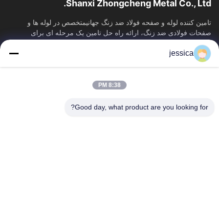
Shanxi Zhongcheng Metal Co., Ltd.
تامین کننده لوله و صفحه فولاد ضد زنگ جهانیمتخصص در لوله ها و
صفحات فولادی ضد زنگ، ارائه راه حل تامین یک مرحله ای برای
فولادهای ویژه صنعتی.
jessica
لینک های سریع
خانه
محصولات
8:38 PM
دربارهی ما
کارخانه تور
کنترل کیفیت
تماس با ما
Good day, what product are you looking for?
اخبار
همه موارد
Blog
با ما تماس بگیرید
Yin-86-13309215766
8613309215766
zhongcheng@metalsstainlesssteel.com