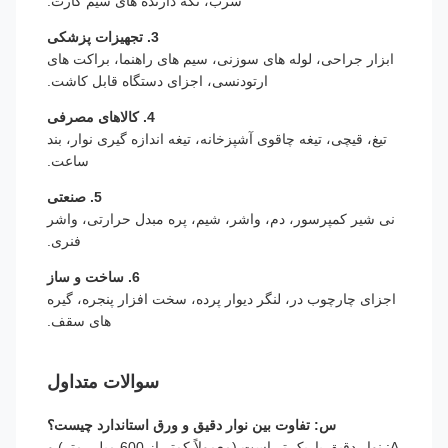
سرب، نگه دارنده های سیم کارت.
3. تجهیزات پزشکی
ابزار جراحی، لوله های سوزنی، سیم های راهنما، براکت های
ارتودنسی، اجزای دستگاه قابل کاشت.
4. کالاهای مصرفی
تیغ، قیچی، تیغه چاقوی آشپزخانه، تیغه اندازه گیری نوار، بند
ساعت.
5. صنعتی
نی شیر کمپرسور، دم، واشر، شیم، پره مبدل حرارتی، واشر
فنری.
6. ساخت و ساز
اجزای چارچوب در، لنگر دیوار پرده، سخت افزار پنجره، گیره
های سقف.
سوالات متداول
س: تفاوت بین نوار دقیق و ورق استاندارد چیست؟
A: نوار دقیق باریک تر است (معمولاً کمتر از 600 میلی متر) و