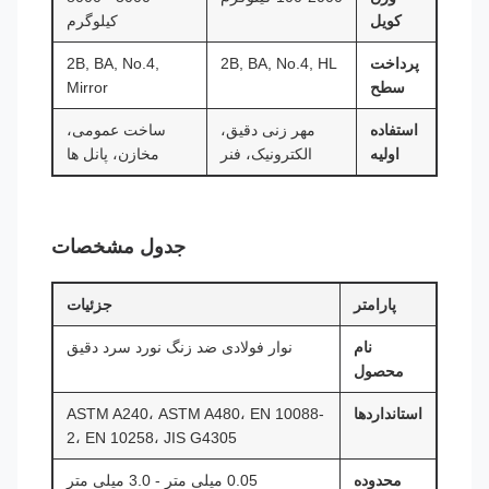
کویل
کیلوگرم
پرداخت
2B, BA, No.4, HL
2B, BA, No.4,
سطح
Mirror
استفاده
مهر زنی دقیق،
ساخت عمومی،
اولیه
الکترونیک، فنر
مخازن، پانل ها
جدول مشخصات
پارامتر
جزئیات
نام
نوار فولادی ضد زنگ نورد سرد دقیق
محصول
استانداردها
ASTM A240، ASTM A480، EN 10088-
2، EN 10258، JIS G4305
محدوده
0.05 میلی متر - 3.0 میلی متر