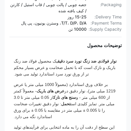
Packaging:
جعبه چوبی / پالت چوبی / قاب استیل / کارتن
/ کیف بافته شده
Delivery Time:
15-25 روز
Payment Terms:
T/T، D/P، D/A، وسترن یونیون، پی پال
Supply Capacity:
10000 تن
توضیحات محصول
نوار فولادی ضد زنگ نورد سرد دقیق
یک محصول فولاد ضد زنگ
باریک و نازک است که با تحمل ضخامت و عرض بسیار محکم
تر از ورق نورد سرد استاندارد تولید می شود.
بر خلاف ورق استاندارد (معمولاً 1000 میلی متر یا عرض
1219 میلی متر)، نوار دقیق در
عرض های باریک
- معمولاً کمتر
از 600 میلی متر - و
سنج های نازک
از 0.05 میلی متر تا 3.0
میلی متر. تمایز کلیدی است
تحمل
: نوار دقیق تغییرات ضخامت
را تا 0.005 ± میلی متر در مقایسه با 0.05 ± برای ورق
استاندارد نگه می دارد.
این سطح از دقت آن را به ماده انتخابی برای فرآیندهای تولید