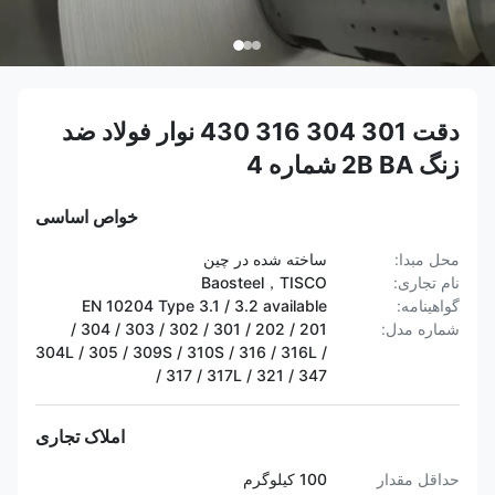
دقت 301 304 316 430 نوار فولاد ضد
زنگ 2B BA شماره 4
خواص اساسی
محل مبدا:
ساخته شده در چین
نام تجاری:
Baosteel，TISCO
گواهینامه:
EN 10204 Type 3.1 / 3.2 available
شماره مدل:
201 / 202 / 301 / 302 / 303 / 304 /
304L / 305 / 309S / 310S / 316 / 316L /
317 / 317L / 321 / 347 /
املاک تجاری
حداقل مقدار
100 کیلوگرم