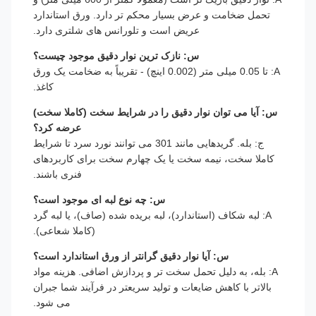
تحمل ضخامت و عرض بسیار محکم تر دارد. ورق استاندارد
عریض است و تلورانس های شلتری دارد.
س: نازک ترین نوار دقیق موجود چیست؟
A: تا 0.05 میلی متر (0.002 اینچ) - تقریباً به ضخامت یک ورق
کاغذ.
س: آیا می توان نوار دقیق را در شرایط سخت (کاملا سخت)
عرضه کرد؟
ج: بله. گریدهایی مانند 301 می توانند نورد سرد تا شرایط
کاملا سخت، نیمه سخت یا یک چهارم سخت برای کاربردهای
فنری باشند.
س: چه نوع لبه ای موجود است؟
A: لبه شکاف (استاندارد)، لبه بریده شده (صاف)، یا لبه گرد
(کاملا شعاعی).
س: آیا نوار دقیق گرانتر از ورق استاندارد است؟
A: بله، به دلیل تحمل سخت تر و پردازش اضافی. هزینه مواد
بالاتر با کاهش ضایعات و تولید سریعتر در فرآیند شما جبران
می شود.