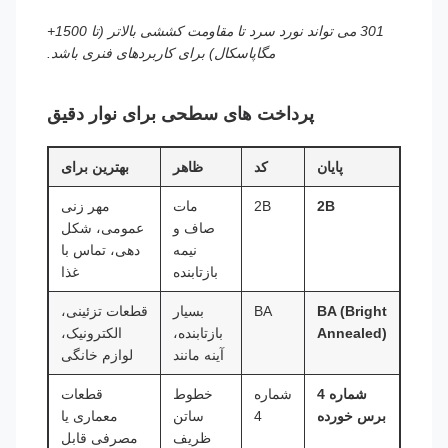
301 می تواند نورد سرد تا مقاومت کششی بالاتر (تا 1500+
مگاپاسکال) برای کاربردهای فنری باشد.
پرداخت های سطحی برای نوار دقیق
پایان
کد
ظاهر
بهترین برای
2B
2B
مات
مهر زنی
صاف و
عمومی، شکل
نیمه
دهی، تماس با
بازتابنده
غذا
BA (Bright
BA
بسیار
قطعات تزئینی،
Annealed)
بازتابنده،
الکترونیک،
آینه مانند
لوازم خانگی
شماره 4
شماره
خطوط
قطعات
برس خورده
4
ساتن
معماری یا
ظریف
مصرفی قابل