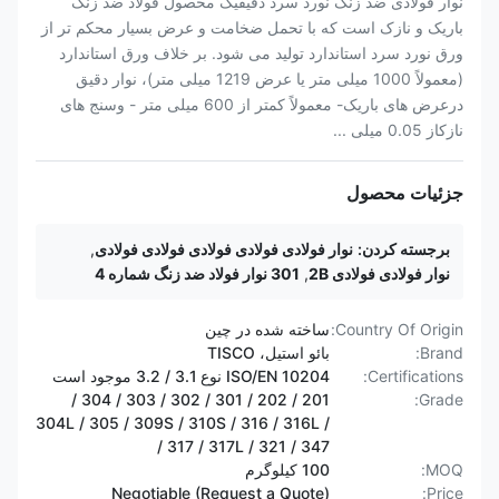
نوار فولادی ضد زنگ نورد سرد دقیقیک محصول فولاد ضد زنگ
باریک و نازک است که با تحمل ضخامت و عرض بسیار محکم تر از
ورق نورد سرد استاندارد تولید می شود. بر خلاف ورق استاندارد
(معمولاً 1000 میلی متر یا عرض 1219 میلی متر)، نوار دقیق
درعرض های باریک- معمولاً کمتر از 600 میلی متر - وسنج های
نازکاز 0.05 میلی ...
جزئیات محصول
برجسته کردن:
نوار فولادی فولادی فولادی فولادی فولادی
,
نوار فولادی فولادی 2B
,
301 نوار فولاد ضد زنگ شماره 4
Country Of Origin:
ساخته شده در چین
Brand:
بائو استیل، TISCO
Certifications:
ISO/EN 10204 نوع 3.1 / 3.2 موجود است
201 / 202 / 301 / 302 / 303 / 304 /
Grade:
304L / 305 / 309S / 310S / 316 / 316L /
317 / 317L / 321 / 347 /
MOQ:
100 کیلوگرم
Negotiable (Request a Quote)
Price: