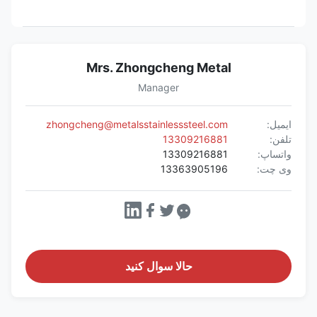
Mrs. Zhongcheng Metal
Manager
ایمیل:
zhongcheng@metalsstainlesssteel.com
تلفن:
13309216881
واتساپ:
13309216881
وی چت:
13363905196
حالا سوال کنيد