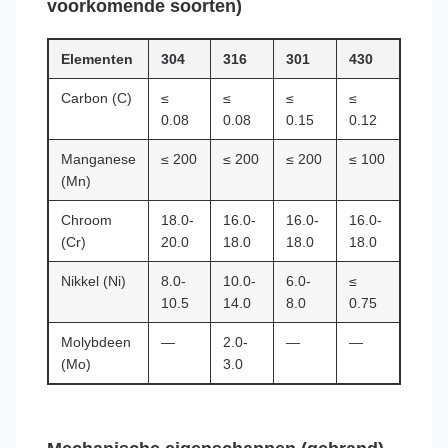
voorkomende soorten)
Elementen
304
316
301
430
Carbon (C)
≤
≤
≤
≤
0.08
0.08
0.15
0.12
Manganese
≤ 200
≤ 200
≤ 200
≤ 100
(Mn)
Chroom
18.0-
16.0-
16.0-
16.0-
(Cr)
20.0
18.0
18.0
18.0
Nikkel (Ni)
8.0-
10.0-
6.0-
≤
10.5
14.0
8.0
0.75
Molybdeen
—
2.0-
—
—
(Mo)
3.0