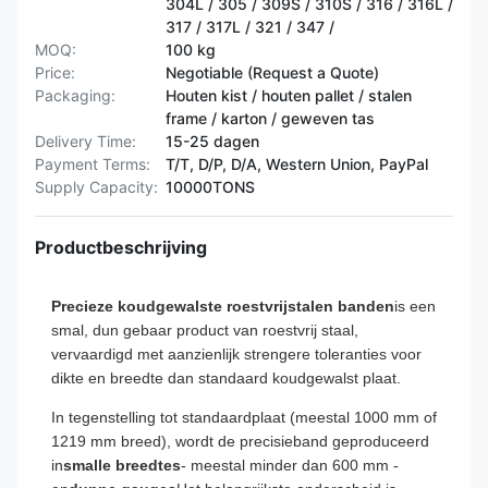
304L / 305 / 309S / 310S / 316 / 316L /
317 / 317L / 321 / 347 /
MOQ:
100 kg
Price:
Negotiable (Request a Quote)
Packaging:
Houten kist / houten pallet / stalen
frame / karton / geweven tas
Delivery Time:
15-25 dagen
Payment Terms:
T/T, D/P, D/A, Western Union, PayPal
Supply Capacity:
10000TONS
Productbeschrijving
Precieze koudgewalste roestvrijstalen banden
is een
smal, dun gebaar product van roestvrij staal,
vervaardigd met aanzienlijk strengere toleranties voor
dikte en breedte dan standaard koudgewalst plaat.
In tegenstelling tot standaardplaat (meestal 1000 mm of
1219 mm breed), wordt de precisieband geproduceerd
in
smalle breedtes
- meestal minder dan 600 mm -