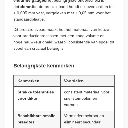
en
dunne gauges
Het belangrijkste onderscheid is
de
tolerantie
: de precisieband houdt dikteverschillen tot
± 0,005 mm vast, vergeleken met ± 0,05 mm voor het
standaardplaatje.
Dit precisieniveau maakt het het materiaal van keuze
voor productieprocessen met een hoog volume en
hoge nauwkeurigheid, waarbij consistentie van spoel tot
spoel van cruciaal belang is.
Belangrijkste kenmerken
Kenmerken
Voordelen
Strakke toleranties
consistent materiaal voor
voor dikte
snel stempelen en
vormen
Beschikbare smalle
Vermindert schroot en
breedtes
elimineert secundair