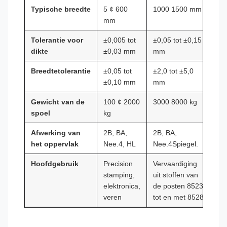
Typische breedte
5 ¢ 600
1000 1500 mm
mm
Tolerantie voor
±0,005 tot
±0,05 tot ±0,15
dikte
±0,03 mm
mm
Breedtetolerantie
±0,05 tot
±2,0 tot ±5,0
±0,10 mm
mm
Gewicht van de
100 ¢ 2000
3000 8000 kg
spoel
kg
Afwerking van
2B, BA,
2B, BA,
het oppervlak
Nee.4, HL
Nee.4Spiegel.
Hoofdgebruik
Precision
Vervaardiging
stamping,
uit stoffen van
elektronica,
de posten 8523
veren
tot en met 8528