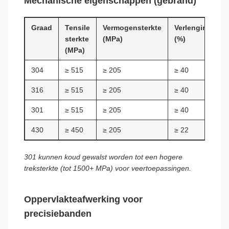
Mechanische eigenschappen (gebrand)
Graad
Tensile
Vermogensterkte
Verlenging
H
sterkte
(MPa)
(%)
(
(MPa)
304
≥ 515
≥ 205
≥ 40
≤
316
≥ 515
≥ 205
≥ 40
≤
301
≥ 515
≥ 205
≥ 40
≤
430
≥ 450
≥ 205
≥ 22
≤
301 kunnen koud gewalst worden tot een hogere
treksterkte (tot 1500+ MPa) voor veertoepassingen.
Oppervlakteafwerking voor
precisiebanden