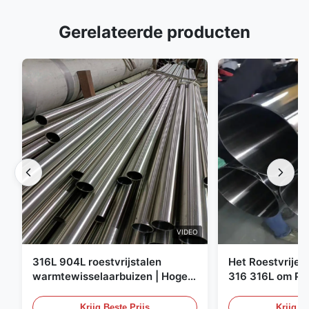
Gerelateerde producten
VIDEO
316L 904L roestvrijstalen
Het Roestvrije 
warmtewisselaarbuizen | Hoge
316 316L om Pij
corrosiebestendigheid
XXS Warmgewal
Staalbuizenstel
Krijg Beste Prijs
Krijg Be