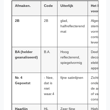
Afmaken.
Code
Uiterlijk
Het beste
voor
2B
2B
glad,
Algemeen
halfreflecterend
stempelen,
mat
vormen,
contact met
levensmidde
BA (helder
B.A.
Hoog
Deeltjes voo
geanaliseerd)
reflecterend,
decoratie,
spiegelvormig
elektronica,
apparaten
Nr. 4
- Nee,
fijne satinlijnen
Zichtbare
Gepoetst
dat is
onderdelen 
niet
de architect
waar.4
of van
consument
Haarlijn
HL
Zeer fijne
High-end