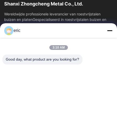
Shanxi Zhongcheng Metal Co., Ltd.
Wereldwijde professionele leverancier van roestvrijstalen
buizen en platenGespecialiseerd in roestvrijstalen buizen en
platen, en biedt een...
eric
Snelkoppelingen
Thuis
Producten
3:10 AM
Over Ons
Fabrieksreis
Kwaliteitscontrole
Contacteer Ons
Good day, what product are you looking for?
Nieuws
Alle Gevallen
Blog
Contacteer Ons
Yin-86-13309215766
8613309215766
zhongcheng@metalsstainlesssteel.com