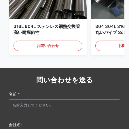
VIDEO
316L 904L ステンレス鋼熱交換管
304 304L 316
高い耐腐蝕性
丸いパイプ Sch 1
ットロール 丸い
お問い合わせ
お問
問い合わせを送る
名前 *
会社名: