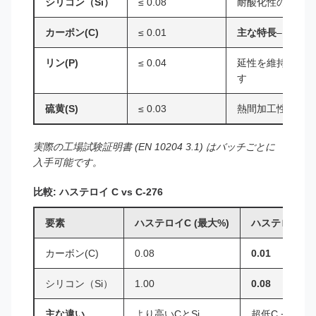
シリコン（Si）
≤ 0.08
耐酸化性の向上（
カーボン(C)
≤ 0.01
主な特長
– 粒界
リン(P)
≤ 0.04
延性を維持するた
す
硫黄(S)
≤ 0.03
熱間加工性を制御
実際の工場試験証明書 (EN 10204 3.1) はバッチごとに
入手可能です。
比較: ハステロイ C vs C-276
要素
ハステロイC (最大%)
ハステロイ C-2
カーボン(C)
0.08
0.01
シリコン（Si）
1.00
0.08
主な違い
より高いCとSi
超低C + W