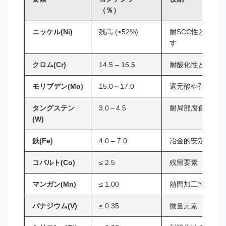
（％）
ニッケル(Ni)
残高 (≥52%)
耐SCC性とオー
す
クロム(Cr)
14.5 – 16.5
耐酸化性と耐腐食
モリブデン(Mo)
15.0～17.0
還元酸や孔食に対
タングステン
3.0～4.5
耐局部腐食性をさ
(W)
鉄(Fe)
4.0 – 7.0
冶金的安定性の向
コバルト(Co)
≤ 2.5
残留要素
マンガン(Mn)
≤ 1.00
熱間加工性の向上
バナジウム(V)
≤ 0.35
微量元素