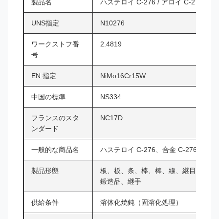
製品名
ハステロイ C-276 / アロイ C-276 / HC
UNS指定
N10276
ワークストフ番
2.4819
号
EN 指定
NiMo16Cr15W
中国の標準
NS334
フランスのスタ
NC17D
ンダード
一般的な商品名
ハステロイ C-276、合金 C-276、イン
製品形態
板、板、条、棒、棒、線、継目無管、
鍛造品、継手
供給条件
溶体化焼鈍（固溶化処理）