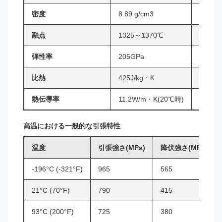
密度
8.89 g/cm3
0.32
融点
1325～1370℃
2417 –
弾性率
205GPa
29.7 x 
比熱
425J/kg・K
—
熱伝導率
11.2W/m・K(20℃時)
—
高温における一般的な引張特性
温度
引張強さ(MPa)
降伏強さ(MPa)
-196°C (-321°F)
965
565
21°C (70°F)
790
415
93°C (200°F)
725
380