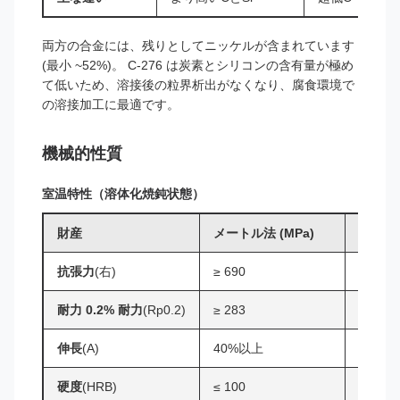
両方の合金には、残りとしてニッケルが含まれています
(最小 ~52%)。 C-276 は炭素とシリコンの含有量が極め
て低いため、溶接後の粒界析出がなくなり、腐食環境で
の溶接加工に最適です。
機械的性質
室温特性（溶体化焼鈍状態）
財産
メートル法 (MPa)
インペリ
抗張力
(右)
≥ 690
≥ 100
耐力 0.2% 耐力
(Rp0.2)
≥ 283
≥ 41
伸長
(A)
40%以上
40%以
硬度
(HRB)
≤ 100
≤ 100