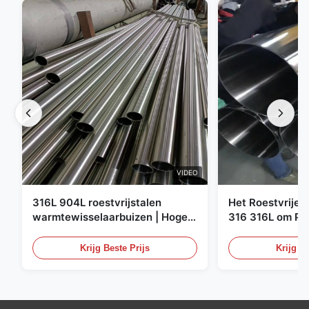
VIDEO
316L 904L roestvrijstalen
Het Roestvrije 
warmtewisselaarbuizen | Hoge
316 316L om Pij
corrosiebestendigheid
XXS Warmgewal
Staalbuizenstel
Krijg Beste Prijs
Krijg Be