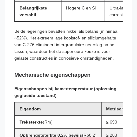
Belangrijkste
Hogere C en Si
Ultra-lage C+
verschil
corrosieweers
Beide legeringen bevatten nikkel als balans (minimaal
~52%). Het extreem lage koolstof- en siliciumgehalte
van C-276 elimineert intergranulaire neerslag na het
lassen, waardoor het de superieure keuze is voor
gelaste constructies in corrosieve omstandigheden.
Mechanische eigenschappen
Eigenschappen bij kamertemperatuur (oplossing
gegloeide toestand)
Eigendom
Metrisch (MPa
Treksterkte
(Rm)
≥ 690
Opbrengststerkte 0,2% bewijs
(Rp0,2)
≥ 283