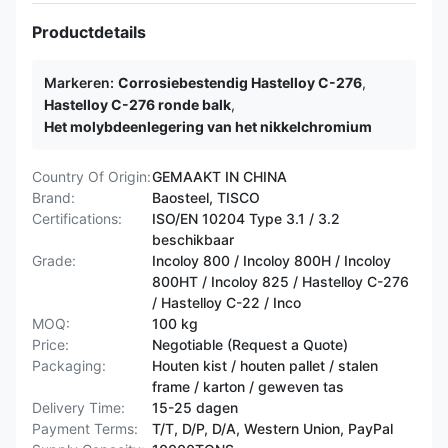
Productdetails
Markeren:
Corrosiebestendig Hastelloy C-276
,
Hastelloy C-276 ronde balk
,
Het molybdeenlegering van het nikkelchromium
Country Of Origin:
GEMAAKT IN CHINA
Brand:
Baosteel, TISCO
Certifications:
ISO/EN 10204 Type 3.1 / 3.2
beschikbaar
Grade:
Incoloy 800 / Incoloy 800H / Incoloy
800HT / ​​Incoloy 825 / Hastelloy C-276
/ Hastelloy C-22 / Inco
MOQ:
100 kg
Price:
Negotiable (Request a Quote)
Packaging:
Houten kist / houten pallet / stalen
frame / karton / geweven tas
Delivery Time:
15-25 dagen
Payment Terms:
T/T, D/P, D/A, Western Union, PayPal