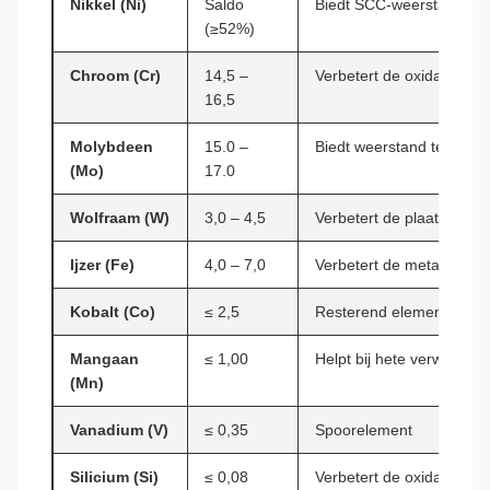
Nikkel (Ni)
Saldo
Biedt SCC-weerstand en au
(≥52%)
Chroom (Cr)
14,5 –
Verbetert de oxidatie- e
16,5
Molybdeen
15.0 –
Biedt weerstand tegen r
(Mo)
17.0
Wolfraam (W)
3,0 – 4,5
Verbetert de plaatselijke
Ijzer (Fe)
4,0 – 7,0
Verbetert de metallurgisch
Kobalt (Co)
≤ 2,5
Resterend element
Mangaan
≤ 1,00
Helpt bij hete verwerkba
(Mn)
Vanadium (V)
≤ 0,35
Spoorelement
Silicium (Si)
≤ 0,08
Verbetert de oxidatiewee