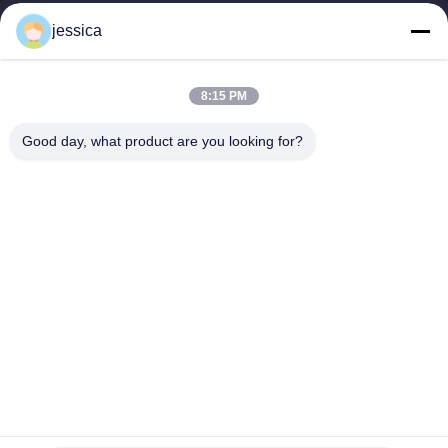
platen, en biedt een...
jessica
Snelkoppelingen
Thuis
Producten
8:15 PM
Over Ons
Fabrieksreis
Kwaliteitscontrole
Contacteer Ons
Good day, what product are you looking for?
Nieuws
Alle Gevallen
Blog
Contacteer Ons
Yin-86-13309215766
8613309215766
zhongcheng@metalsstainlesssteel.com
Auteursrecht © 2026-2026 Shanxi Zhongcheng Metal Co., Ltd.. . Alle