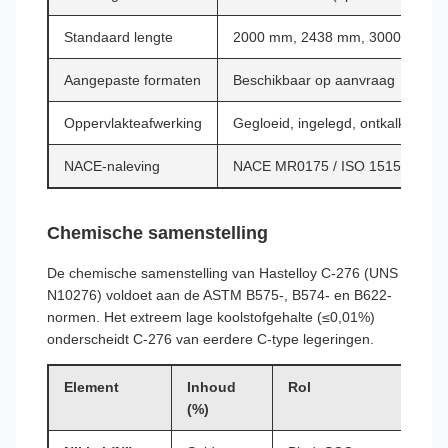
Standaard lengte
2000 mm, 2438 mm, 3000 mm, 600
Aangepaste formaten
Beschikbaar op aanvraag
Oppervlakteafwerking
Gegloeid, ingelegd, ontkalkt
NACE-naleving
NACE MR0175 / ISO 15156-3 (voo
Chemische samenstelling
De chemische samenstelling van Hastelloy C-276 (UNS
N10276) voldoet aan de ASTM B575-, B574- en B622-
normen. Het extreem lage koolstofgehalte (≤0,01%)
onderscheidt C-276 van eerdere C-type legeringen.
Element
Inhoud
Rol
(%)