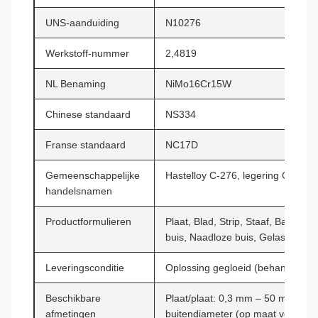
UNS-aanduiding
N10276
Werkstoff-nummer
2,4819
NL Benaming
NiMo16Cr15W
Chinese standaard
NS334
Franse standaard
NC17D
Gemeenschappelijke
Hastelloy C-276, legering C-276,
handelsnamen
Productformulieren
Plaat, Blad, Strip, Staaf, Bar, Dr
buis, Naadloze buis, Gelaste buis
Leveringsconditie
Oplossing gegloeid (behandeling 
Beschikbare
Plaat/plaat: 0,3 mm – 50 mm dik
afmetingen
buitendiameter (op maat verkrijgb