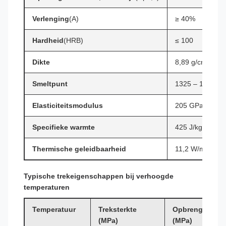
Verlenging
(A)
≥ 40%
Hardheid
(HRB)
≤ 100
Dikte
8,89 g/cm³
Smeltpunt
1325 – 1370°C
Elasticiteitsmodulus
205 GPa
Specifieke warmte
425 J/kg·K
Thermische geleidbaarheid
11,2 W/m·K (bij
Typische trekeigenschappen bij verhoogde
temperaturen
Temperatuur
Treksterkte
Opbrengststerk
(MPa)
(MPa)