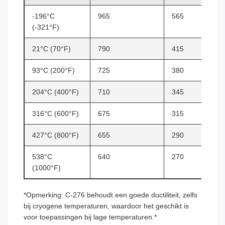
-196°C
965
565
(-321°F)
21°C (70°F)
790
415
93°C (200°F)
725
380
204°C (400°F)
710
345
316°C (600°F)
675
315
427°C (800°F)
655
290
538°C
640
270
(1000°F)
*Opmerking: C-276 behoudt een goede ductiliteit, zelfs
bij cryogene temperaturen, waardoor het geschikt is
voor toepassingen bij lage temperaturen.*