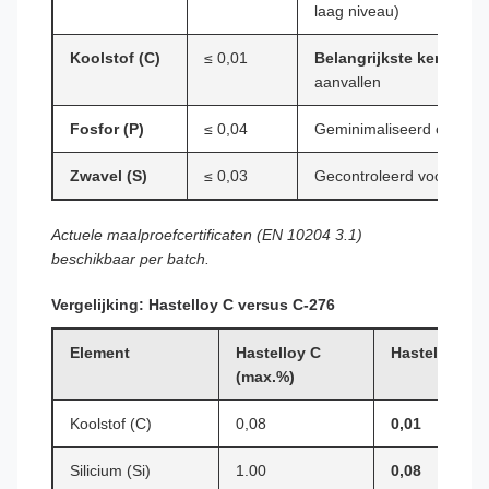
laag niveau)
Koolstof (C)
≤ 0,01
Belangrijkste kenmerk
–
aanvallen
Fosfor (P)
≤ 0,04
Geminimaliseerd om de du
Zwavel (S)
≤ 0,03
Gecontroleerd voor war
Actuele maalproefcertificaten (EN 10204 3.1)
beschikbaar per batch.
Vergelijking: Hastelloy C versus C-276
Element
Hastelloy C
Hastelloy C-
(max.%)
Koolstof (C)
0,08
0,01
Silicium (Si)
1.00
0,08