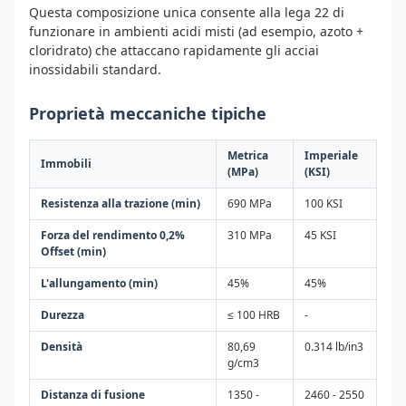
Questa composizione unica consente alla lega 22 di
funzionare in ambienti acidi misti (ad esempio, azoto +
cloridrato) che attaccano rapidamente gli acciai
inossidabili standard.
Proprietà meccaniche tipiche
Metrica
Imperiale
Immobili
(MPa)
(KSI)
Resistenza alla trazione (min)
690 MPa
100 KSI
Forza del rendimento 0,2%
310 MPa
45 KSI
Offset (min)
L'allungamento (min)
45%
45%
Durezza
≤ 100 HRB
-
Densità
80,69
0.314 lb/in3
g/cm3
Distanza di fusione
1350 -
2460 - 2550