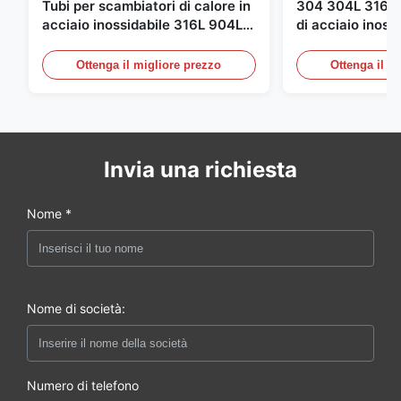
Tubi per scambiatori di calore in
304 304L 316 31
acciaio inossidabile 316L 904L |
di acciaio inoss
Elevata resistenza alla
XXS Tubi rotondi
corrosione
laminati a caldo
Ottenga il migliore prezzo
Ottenga il m
Invia una richiesta
Nome *
Nome di società:
Numero di telefono