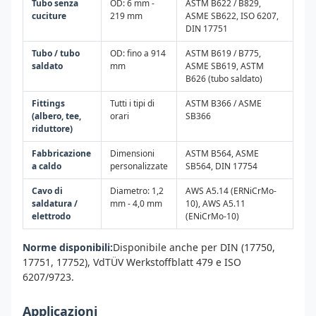
Tubo senza
OD: 6 mm -
ASTM B622 / B829,
cuciture
219 mm
ASME SB622, ISO 6207,
DIN 17751
Tubo / tubo
OD: fino a 914
ASTM B619 / B775,
saldato
mm
ASME SB619, ASTM
B626 (tubo saldato)
Fittings
Tutti i tipi di
ASTM B366 / ASME
(albero, tee,
orari
SB366
riduttore)
Fabbricazione
Dimensioni
ASTM B564, ASME
a caldo
personalizzate
SB564, DIN 17754
Cavo di
Diametro: 1,2
AWS A5.14 (ERNiCrMo-
saldatura /
mm - 4,0 mm
10), AWS A5.11
elettrodo
(ENiCrMo-10)
Norme disponibili:
Disponibile anche per DIN (17750,
17751, 17752), VdTÜV Werkstoffblatt 479 e ISO
6207/9723.
Applicazioni