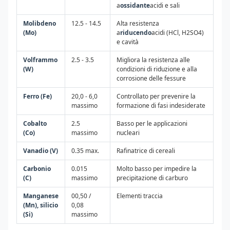
a
ossidante
acidi e sali
Molibdeno
12.5 - 14.5
Alta resistenza
(Mo)
a
riducendo
acidi (HCl, H2SO4)
e cavità
Volframmo
2.5 - 3.5
Migliora la resistenza alle
(W)
condizioni di riduzione e alla
corrosione delle fessure
Ferro (Fe)
20,0 - 6,0
Controllato per prevenire la
massimo
formazione di fasi indesiderate
Cobalto
2.5
Basso per le applicazioni
(Co)
massimo
nucleari
Vanadio (V)
0.35 max.
Rafinatrice di cereali
Carbonio
0.015
Molto basso per impedire la
(C)
massimo
precipitazione di carburo
Manganese
00,50 /
Elementi traccia
(Mn), silicio
0,08
(Si)
massimo