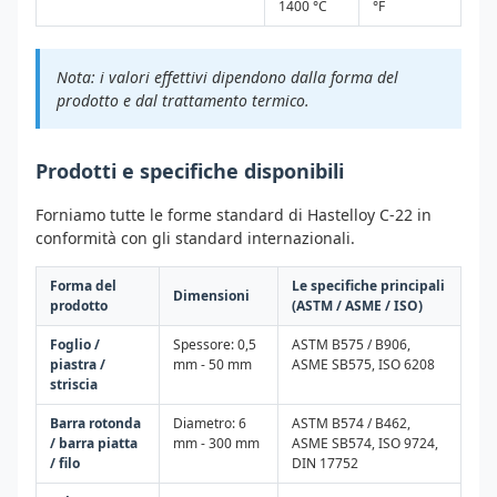
1400 °C
°F
Nota: i valori effettivi dipendono dalla forma del
prodotto e dal trattamento termico.
Prodotti e specifiche disponibili
Forniamo tutte le forme standard di Hastelloy C-22 in
conformità con gli standard internazionali.
Forma del
Le specifiche principali
Dimensioni
prodotto
(ASTM / ASME / ISO)
Foglio /
Spessore: 0,5
ASTM B575 / B906,
piastra /
mm - 50 mm
ASME SB575, ISO 6208
striscia
Barra rotonda
Diametro: 6
ASTM B574 / B462,
/ barra piatta
mm - 300 mm
ASME SB574, ISO 9724,
/ filo
DIN 17752