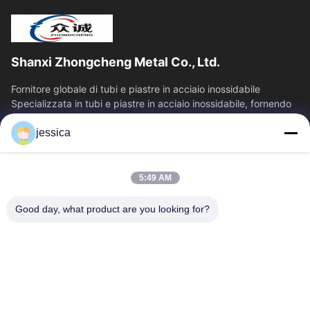
Shanxi Zhongcheng Metal Co., Ltd.
Fornitore globale di tubi e piastre in acciaio inossidabile
Specializzata in tubi e piastre in acciaio inossidabile, fornendo
una soluzione di...
jessica
Collegamenti Rapidi
Casa
Prodotti
5:49 AM
Chi Siamo
Fatory Tour
Controllo Di Qualità
Contattaci
Good day, what product are you looking for?
Notizie
Tutti I Casi
Blog
Contattici
Yin-86-13309215766