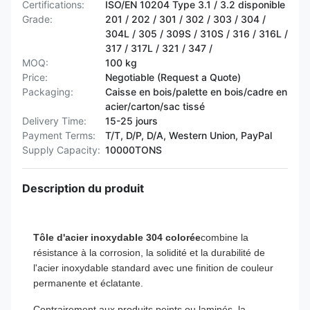
Certifications:
ISO/EN 10204 Type 3.1 / 3.2 disponible
Grade:
201 / 202 / 301 / 302 / 303 / 304 /
304L / 305 / 309S / 310S / 316 / 316L /
317 / 317L / 321 / 347 /
MOQ:
100 kg
Price:
Negotiable (Request a Quote)
Packaging:
Caisse en bois/palette en bois/cadre en
acier/carton/sac tissé
Delivery Time:
15-25 jours
Payment Terms:
T/T, D/P, D/A, Western Union, PayPal
Supply Capacity:
10000TONS
Description du produit
Tôle d'acier inoxydable 304 colorée
combine la
résistance à la corrosion, la solidité et la durabilité de
l'acier inoxydable standard avec une finition de couleur
permanente et éclatante.
Contrairement aux produits peints ou laminés, la