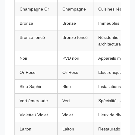
Champagne Or
Champagne
Cuisines résidentiel
Bronze
Bronze
Immeubles de burea
Bronze foncé
Bronze foncé
Résidentiel haut de
architecturale
Noir
PVD noir
Appareils moderne
Or Rose
Or Rose
Electronique grand 
Bleu Saphir
Bleu
Installations artis
Vert émeraude
Vert
Spécialité : architec
Violette / Violet
Violet
Lieux de divertisse
Laiton
Laiton
Restauration d'épo