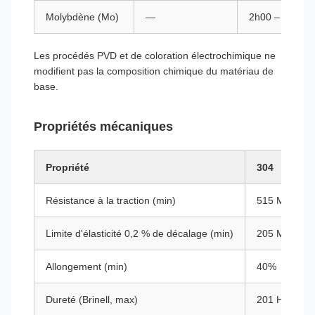
Molybdène (Mo)
—
2h00 – 3h00
Les procédés PVD et de coloration électrochimique ne
modifient pas la composition chimique du matériau de
base.
Propriétés mécaniques
Propriété
304
Résistance à la traction (min)
515 MPa (75 
Limite d'élasticité 0,2 % de décalage (min)
205 MPa (30 
Allongement (min)
40%
Dureté (Brinell, max)
201 HBW