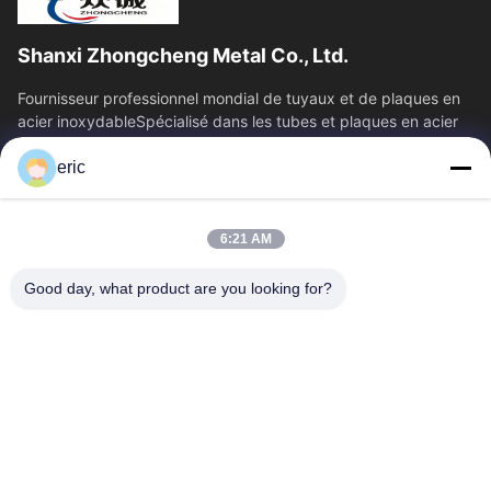
Shanxi Zhongcheng Metal Co., Ltd.
Fournisseur professionnel mondial de tuyaux et de plaques en
acier inoxydableSpécialisé dans les tubes et plaques en acier
inoxydable, offrant une...
eric
Liens Rapides
Aperçu
Produits
6:21 AM
A Propos De Nous
Visite D'usine
Contrôle De La Qualité
Contact
Good day, what product are you looking for?
Nouvelles
Tous Les Cas
Blog
Contactez-Nous
Yin-86-13309215766
8613309215766
zhongcheng@metalsstainlesssteel.com