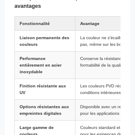
avantages
Fonctionnalité
Avantage
Liaison permanente des
La couleur ne s'écaille pas, 
couleurs
pas, même sur les bords co
Performance
Conserve la résistance à la c
entièrement en acier
formabilité de la qualité de 
inoxydable
Finition résistante aux
Les couleurs PVD résistent à
UV
conditions intérieures et ext
Options résistantes aux
Disponible avec un revêtemen
empreintes digitales
pour les applications à conta
Large gamme de
Couleurs standard et corre
couleurs
pour les exigences de la ma