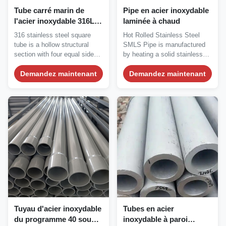
Tube carré marin de
Pipe en acier inoxydable
l'acier inoxydable 316L
laminée à chaud
de la catégorie 316 pour
316 stainless steel square
Hot Rolled Stainless Steel
les applications côtières
tube is a hollow structural
SMLS Pipe is manufactured
d'eau salée
section with four equal sides.
by heating a solid stainless
Grade 316...
steel billet to...
Demandez maintenant
Demandez maintenant
Tuyau d'acier inoxydable
Tubes en acier
du programme 40 soudé
inoxydable à paroi