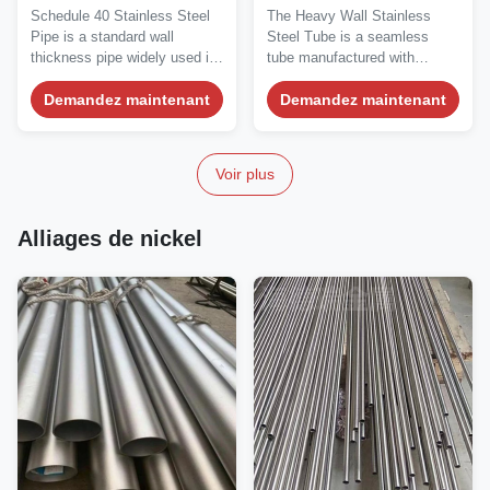
sans couture pour les
lourde de 40 mm sans
Schedule 40 Stainless Steel
The Heavy Wall Stainless
applications utilitaires de
soudure pour systèmes
Pipe is a standard wall
Steel Tube is a seamless
processus
hydrauliques haute
thickness pipe widely used in
tube manufactured with
pression
industrial,...
significantly thicker...
Demandez maintenant
Demandez maintenant
Voir plus
Alliages de nickel