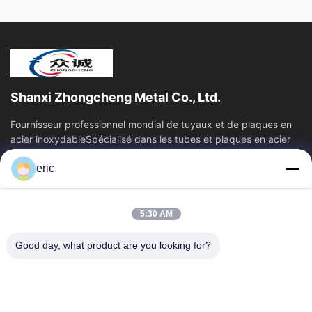
Shanxi Zhongcheng Metal Co., Ltd.
Fournisseur professionnel mondial de tuyaux et de plaques en
acier inoxydableSpécialisé dans les tubes et plaques en acier
inoxydable, offrant une...
eric
Liens Rapides
Aperçu
Produits
5:30 AM
A Propos De Nous
Visite D'usine
Contrôle De La Qualité
Contact
Good day, what product are you looking for?
Nouvelles
Tous Les Cas
Blog
Contactez-Nous