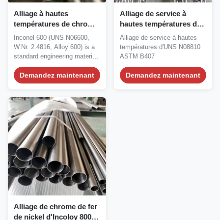
Alliage à hautes
Alliage de service à
températures de chrome
hautes températures de
de nickel de tuyau sans
tuyau d'ASTM B407 UNS
Inconel 600 (UNS N06600,
Alliage de service à hautes
couture anticorrosion
N08810 Incoloy 800H
W.Nr. 2.4816, Alloy 600) is a
températures d'UNS N08810
d'Inconel 600
standard engineering material
ASTM B407
that has...
Demandez maintenant
Demandez maintenant
Alliage de chrome de fer
de nickel d'Incoloy 800H