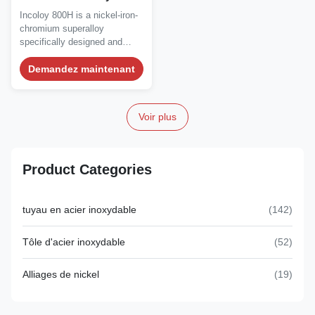
de résistance de
Incoloy 800H is a nickel-iron-
carburation d'oxydation
chromium superalloy
specifically designed and
optimized for...
Demandez maintenant
Voir plus
Product Categories
tuyau en acier inoxydable
(142)
Tôle d'acier inoxydable
(52)
Alliages de nickel
(19)