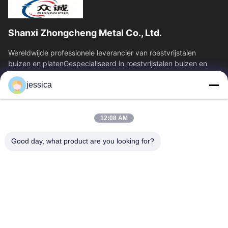
Shanxi Zhongcheng Metal Co., Ltd.
Wereldwijde professionele leverancier van roestvrijstalen
buizen en platenGespecialiseerd in roestvrijstalen buizen en
platen, en biedt een...
jessica
Snelkoppelingen
Thuis
Producten
12:08 AM
Over Ons
Fabrieksreis
Kwaliteitscontrole
Contacteer Ons
Good day, what product are you looking for?
Nieuws
Alle Gevallen
Blog
Contacteer Ons
Yin-86-13309215766
8613309215766