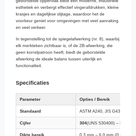
geborstelde oppervlak biedt een moderne, industriële
esthetiek en verbergt effectief vingerafdrukken, kleine
krasjes en dagelijkse slijtage, waardoor het de
voorkeur geniet voor omgevingen met veel aanraking
en veel verkeer.
In tegenstelling tot de spiegelafwerking (nr. 8), waarbij
elk merkteken zichtbaar is, of de 2B-afwerking, die
geen korrelpatroon heeft, biedt de geborstelde
afwerking de ideale balans tussen uiterlijk en
functionaliteit.
Specificaties
Parameter
Opties / Bereik
Standaard
ASTM A240, JIS G4304, EN 
Cijfer
304
(UNS S30400) – 304L ook
Dikte bereik
0,3 mm – 6,0 mm (0,012 – 0,