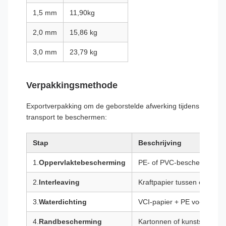
1,5 mm
11,90kg
2,0 mm
15,86 kg
3,0 mm
23,79 kg
Verpakkingsmethode
Exportverpakking om de geborstelde afwerking tijdens
transport te beschermen:
Stap
Beschrijving
1.
Oppervlaktebescherming
PE- of PVC-beschermfolie o
2.
Interleaving
Kraftpapier tussen elk vel
3.
Waterdichting
VCI-papier + PE vochtweren
4.
Randbescherming
Kartonnen of kunststof ra