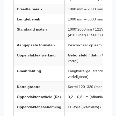
Breedte bereik
1000 mm – 2000 mm (39 – 78
Lengtebereik
1000 mm – 6000 mm (39 – 23
Standaard maten
1000*2000mm / 1219*2438mm
(4*10 voet) / 1500*3000mm
Aangepaste formaten
Beschikbaar op aanvraag
Oppervlakteafwerking
Geborsteld / Satijn / Nr. 4 
korrel)
Graanrichting
Langkorrelige (standaard), wi
verkrijgbaar)
Korrelgrootte
Korrel 120–320 (standaard: 
Oppervlakteruwheid (Ra)
0,2 – 0,8 µm (afhankelijk van 
Oppervlaktebescherming
PE-folie (wit/blauw) / PVC-las