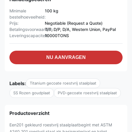
Minimale
100 kg
bestelhoeveelheid:
Prijs:
Negotiable (Request a Quote)
Betalingsvoorwaarden:
T/T, D/P, D/A, Western Union, PayPal
Leveringscapaciteit:
10000TONS
NU AANVRAGEN
Labels:
Titanium gecoate roestvrij staalplaat
SS Rozen goudplaat
PVD-gecoate roestvrij staalplaat
Productoverzicht
Een201 gekleurd roestvrij staalplaatbegint met ASTM
A240 201 roestvrij staal als basismateriaal en krijgt