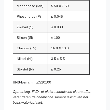
Manganese (Mn)
5.50 ¢ 7.50
Phosphorus (P)
≤ 0.045
Zwavel (S)
≤ 0.030
Silicon (Si)
≤ 100
Chroom (Cr)
16.0 ¢ 18.0
Nikkel (Ni)
3.5 ¢ 5.5
Stikstof (N)
≤ 0.25
UNS-benaming:
S20100
Opmerking: PVD- of elektrochemische kleurstoffen
veranderen de chemische samenstelling van het
basismateriaal niet.