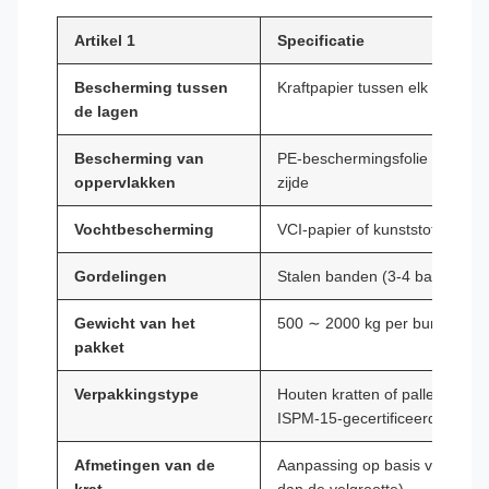
Artikel 1
Specificatie
Bescherming tussen
Kraftpapier tussen elk vel
de lagen
Bescherming van
PE-beschermingsfolie (wit, bl
oppervlakken
zijde
Vochtbescherming
VCI-papier of kunststofverpakk
Gordelingen
Stalen banden (3-4 banden pe
Gewicht van het
500 ∼ 2000 kg per bundel (afha
pakket
Verpakkingstype
Houten kratten of pallets voor
ISPM-15-gecertificeerd)
Afmetingen van de
Aanpassing op basis van de vel