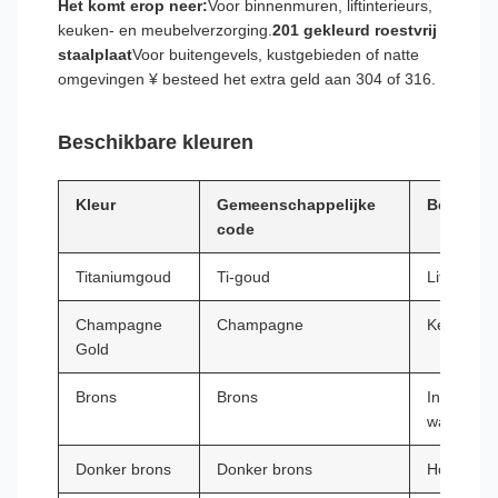
Het komt erop neer:
Voor binnenmuren, liftinterieurs,
keuken- en meubelverzorging.
201 gekleurd roestvrij
staalplaat
Voor buitengevels, kustgebieden of natte
omgevingen ¥ besteed het extra geld aan 304 of 316.
Beschikbare kleuren
Kleur
Gemeenschappelijke
Beste to
code
Titaniumgoud
Ti-goud
Liftpanele
Champagne
Champagne
Keukens 
Gold
Brons
Brons
Inrichting
wandpane
Donker brons
Donker brons
Hoogwaard