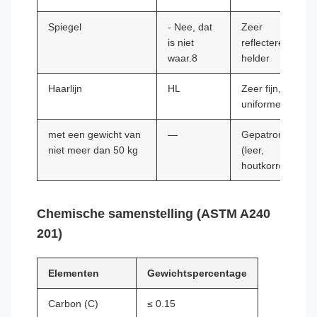
Spiegel
- Nee, dat
Zeer
is niet
reflecterend,
waar.8
helder
Haarlijn
HL
Zeer fijn,
uniforme lijnen.
met een gewicht van
—
Gepatroneerd
niet meer dan 50 kg
(leer,
houtkorrels)
Chemische samenstelling (ASTM A240
201)
Elementen
Gewichtspercentage
Carbon (C)
≤ 0.15