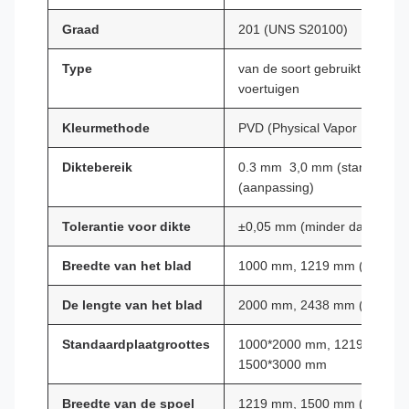
Graad
201 (UNS S20100)
Type
van de soort gebruikt voor de
voertuigen
Kleurmethode
PVD (Physical Vapor Depositi
Diktebereik
0.3 mm ️ 3,0 mm (standaard);
(aanpassing)
Tolerantie voor dikte
±0,05 mm (minder dan 1,0 m
Breedte van het blad
1000 mm, 1219 mm (4 ft), 1
De lengte van het blad
2000 mm, 2438 mm (8 ft), 30
Standaardplaatgroottes
1000*2000 mm, 1219*2438 
1500*3000 mm
Breedte van de spoel
1219 mm, 1500 mm (snijbaar t