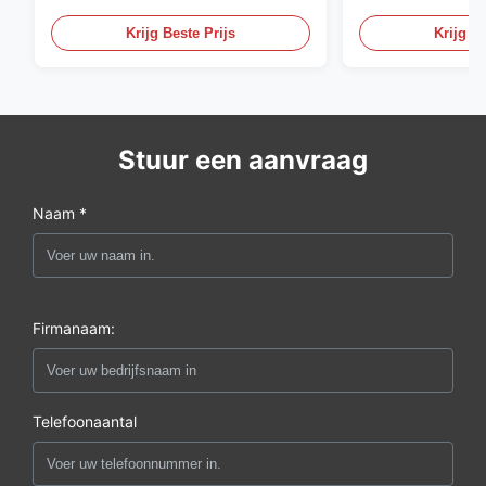
corrosiebestendigheid
XXS Warmgewal
Staalbuizenstel
Krijg Beste Prijs
Krijg Be
Stuur een aanvraag
Naam *
Firmanaam:
Telefoonaantal