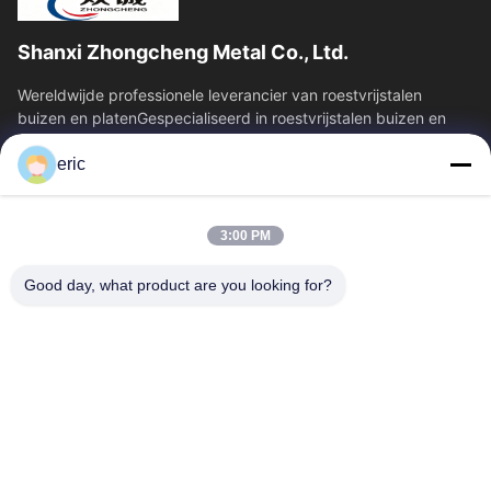
Shanxi Zhongcheng Metal Co., Ltd.
Wereldwijde professionele leverancier van roestvrijstalen
buizen en platenGespecialiseerd in roestvrijstalen buizen en
platen, en biedt een...
eric
Snelkoppelingen
Thuis
Producten
3:00 PM
Over Ons
Fabrieksreis
Kwaliteitscontrole
Contacteer Ons
Good day, what product are you looking for?
Nieuws
Alle Gevallen
Blog
Contacteer Ons
Yin-86-13309215766
8613309215766
zhongcheng@metalsstainlesssteel.com