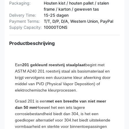
Packaging:
Houten kist / houten pallet / stalen
frame / karton / geweven tas
Delivery Time:
15-25 dagen
Payment Terms:
T/T, D/P, D/A, Western Union, PayPal
Supply Capacity:
10000TONS
Productbeschrijving
Een
201 gekleurd roestvrij staalplaat
begint met
ASTM A240 201 roestvrij staal als basismateriaal en
krijgt vervolgens een duurzame kleur afwerking door
middel van PVD (Physical Vapor Deposition) of
elektrochemische kleurprocessen.
Graad 201 is een
met een breedte van niet meer
dan 50 mm
Hoewel het een iets lagere
corrosiebestandheid biedt dan 304, is het een
goedkoper alternatief voor 304.het biedt uitstekende
vormbaarheid en sterkte voor binnentoepassingen