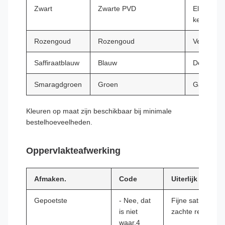
Zwart
Zwarte PVD
Elektrisc
keukens
Rozengoud
Rozengoud
Vertoonpl
Saffiraatblauw
Blauw
Decoratie
Smaragdgroen
Groen
Gastvrijhe
Kleuren op maat zijn beschikbaar bij minimale
bestelhoeveelheden.
Oppervlakteafwerking
Afmaken.
Code
Uiterlijk
Gepoetste
- Nee, dat
Fijne satin lijnen,
is niet
zachte reflectie
waar.4