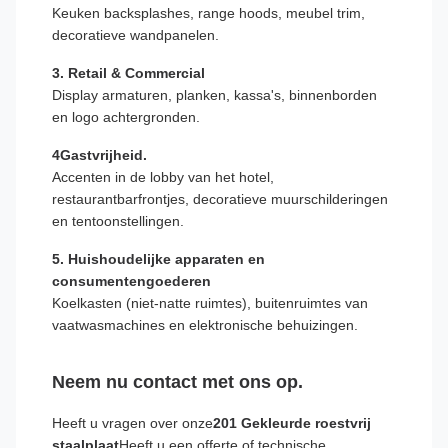
Keuken backsplashes, range hoods, meubel trim,
decoratieve wandpanelen.
3. Retail & Commercial
Display armaturen, planken, kassa's, binnenborden
en logo achtergronden.
4Gastvrijheid.
Accenten in de lobby van het hotel,
restaurantbarfrontjes, decoratieve muurschilderingen
en tentoonstellingen.
5. Huishoudelijke apparaten en
consumentengoederen
Koelkasten (niet-natte ruimtes), buitenruimtes van
vaatwasmachines en elektronische behuizingen.
Neem nu contact met ons op.
Heeft u vragen over onze
201 Gekleurde roestvrij
staalplaat
Heeft u een offerte of technische